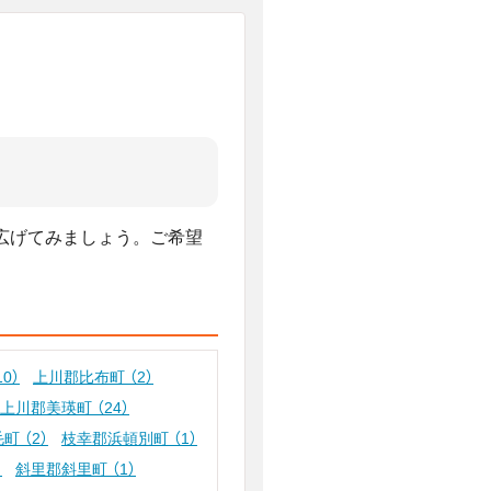
広げてみましょう。ご希望
10）
上川郡比布町
（2）
上川郡美瑛町
（24）
毛町
（2）
枝幸郡浜頓別町
（1）
）
斜里郡斜里町
（1）