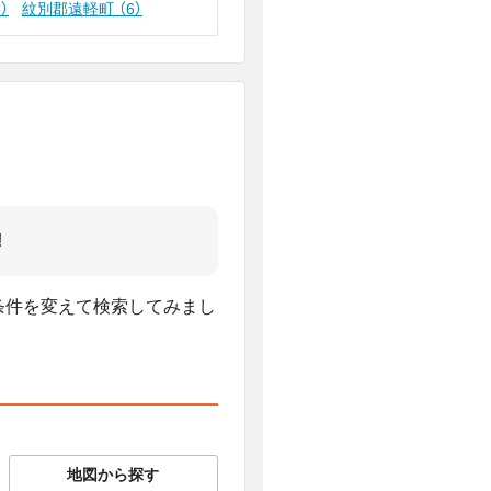
5）
紋別郡遠軽町
（6）
!
、条件を変えて検索してみまし
。
地図から探す