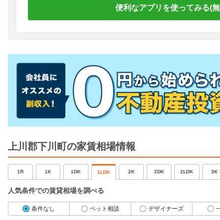
便利なアプリを使ってみる(無
上川郡下川町の家賃相場情報
1R
1K
1DK
2K
2DK
2LDK
3K
1LDK
人気条件での賃貸相場を調べる
条件なし
ペット相談
デザイナーズ