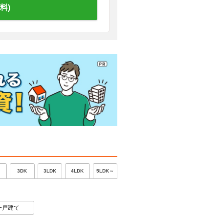
料)
5LDK～
3DK
3LDK
4LDK
一戸建て