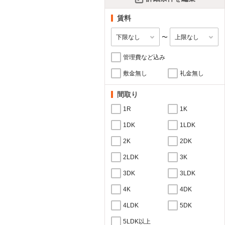
賃料
〜
管理費など込み
敷金無し
礼金無し
間取り
1R
1K
1DK
1LDK
2K
2DK
2LDK
3K
3DK
3LDK
4K
4DK
4LDK
5DK
5LDK以上