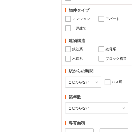
物件タイプ
マンション
アパート
一戸建て
建物構造
鉄筋系
鉄骨系
木造系
ブロック構造
駅からの時間
バス可
築年数
専有面積