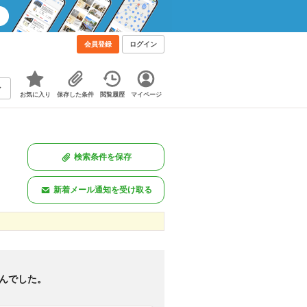
会員登録
ログイン
お気に入り
保存した条件
閲覧履歴
マイページ
検索条件を保存
新着メール通知を受け取る
新着のみ
図あり
<
1
>
んでした。