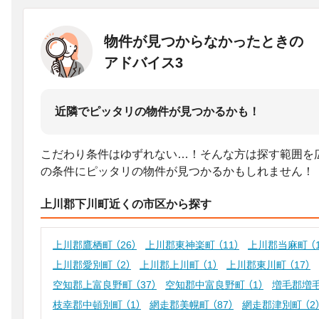
物件が見つからなかったときの
アドバイス3
近隣でピッタリの物件が見つかるかも！
こだわり条件はゆずれない…！そんな方は探す範囲を
の条件にピッタリの物件が見つかるかもしれません！
上川郡下川町近くの市区から探す
上川郡鷹栖町
（26）
上川郡東神楽町
（11）
上川郡当麻町
（
上川郡愛別町
（2）
上川郡上川町
（1）
上川郡東川町
（17）
空知郡上富良野町
（37）
空知郡中富良野町
（1）
増毛郡増
枝幸郡中頓別町
（1）
網走郡美幌町
（87）
網走郡津別町
（2