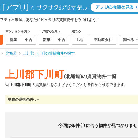
フティ不動産。あなたにピッタリの賃貸物件をみつけよう！
マンションを買う
一戸建てを買う
建てる
新築
中古
新築
中古
土地
不動産会社
調べる
北海道
上川郡下川町の賃貸物件を探す
上川郡下川町
(北海道)の賃貸物件一覧
上川郡下川町
の賃貸物件をさまざまなこだわり条件から検索できます。
現在の選択条件：
-
絞り込み
並び替え
＆
0
件
（物件数
0
件）
今回は条件（
-
）に合う物件が見つかりませ