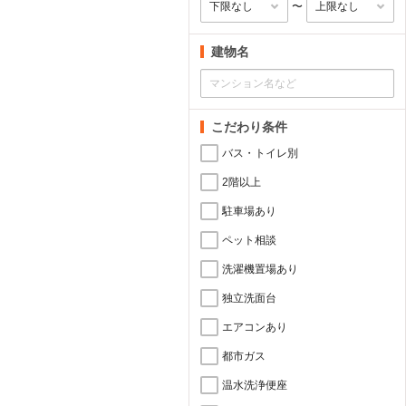
〜
建物名
こだわり条件
バス・トイレ別
2階以上
駐車場あり
ペット相談
洗濯機置場あり
独立洗面台
エアコンあり
都市ガス
温水洗浄便座