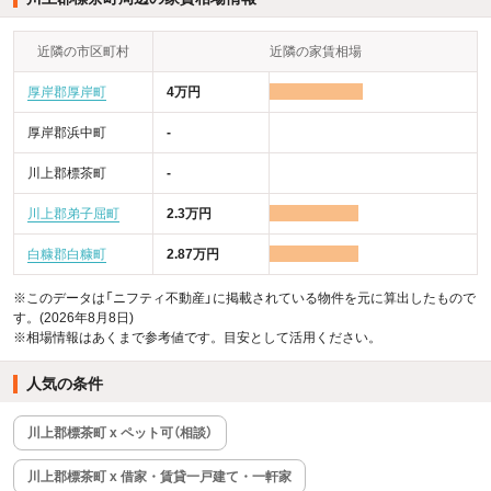
近隣の市区町村
近隣の家賃相場
厚岸郡厚岸町
4万円
厚岸郡浜中町
-
川上郡標茶町
-
川上郡弟子屈町
2.3万円
白糠郡白糠町
2.87万円
※このデータは「ニフティ不動産」に掲載されている物件を元に算出したもので
す。(2026年8月8日)
※相場情報はあくまで参考値です。目安として活用ください。
人気の条件
川上郡標茶町 x ペット可（相談）
川上郡標茶町 x 借家・賃貸一戸建て・一軒家