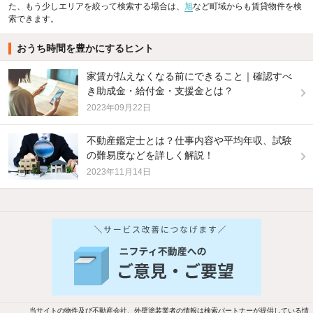
た、もう少しエリアを絞って検索する場合は、
旭
など町域からも賃貸物件を検
索できます。
おうち時間を豊かにするヒント
家賃が払えなくなる前にできること｜確認すべ
き助成金・給付金・支援金とは？
2023年09月22日
不動産鑑定士とは？仕事内容や平均年収、試験
の難易度などを詳しく解説！
2023年11月14日
他の人はこんな条件で絞り込んでいます！
人気のこだわり条件
バス・トイレ別
2階以上
駐車場あり
ペット相談
当サイトの物件及び不動産会社、外壁塗装業者の情報は検索パートナーが提供している情