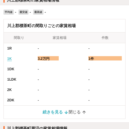
川上郡標茶町の家賃相場情報
-
-
-
平均値
最安値
最高値
川上郡標茶町の間取りごとの家賃相場
間取り
家賃相場
件数
1R
-
-
1K
3.2万円
1件
1DK
-
-
1LDK
-
-
2K
-
-
2DK
-
-
続きを見る
閉じる
川上郡標茶町周辺の家賃相場情報