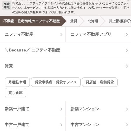
報であり、ニフティライフスタイル株式会社は内容の責任を負わないことを予めご了承く
免責
事項
ださい。本サービス内でお客様が入力される個人情報は、検索パートナーが取得し、同社
洗濯機置場あり
独立洗面台
の定める個人情報規約に従って取り扱われます。
不動産・住宅情報のニフティ不動産
賃貸
北海道
川上郡標茶町
エアコンあり
都市ガス
ニフティ不動産
ニフティ不動産アプリ
温水洗浄便座
オートロック
＼Because／ ニフティ不動産
コンロ2口以上
追焚き機能
賃貸
TV付インターホン
角部屋
新着のみ
インターネット無料
月極駐車場
賃貸事務所・賃貸オフィス
貸店舗・店舗賃貸
貸し倉庫
該当件数:
物件一覧に反映
2
件
新築一戸建て
新築マンション
中古一戸建て
中古マンション