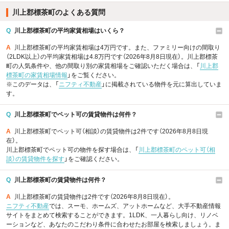
川上郡標茶町のよくある質問
Q
川上郡標茶町の平均家賃相場はいくら？
A
川上郡標茶町の平均家賃相場は4万円です。また、ファミリー向けの間取り
（2LDK以上）の平均家賃相場は4.8万円です（2026年8月8日現在）。川上郡標茶
町の人気条件や、他の間取り別の家賃相場をご確認いただく場合は、「
川上郡
標茶町の家賃相場情報
」をご覧ください。
※このデータは、「
ニフティ不動産
」に掲載されている物件を元に算出していま
す。
Q
川上郡標茶町でペット可の賃貸物件は何件？
A
川上郡標茶町でペット可（相談）の賃貸物件は2件です（2026年8月8日現
在）。
川上郡標茶町でペット可の物件を探す場合は、「
川上郡標茶町のペット可（相
談）の賃貸物件を探す
」をご確認ください。
Q
川上郡標茶町の賃貸物件は何件？
A
川上郡標茶町の賃貸物件は2件です（2026年8月8日現在）。
ニフティ不動産
では、スーモ、ホームズ、アットホームなど、大手不動産情報
サイトをまとめて検索することができます。1LDK、一人暮らし向け、リノベ
ーションなど、あなたのこだわり条件に合わせたお部屋を検索しましょう。ま