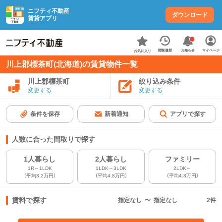
ニフティ不動産
ダウンロード
賃貸アプリ
お知らせ
閲覧履歴
マイページ
お気に入り
川上郡標茶町(北海道)の賃貸物件一覧
川上郡標茶町
絞り込み条件
変更する
変更する
条件を保存
新着通知
アプリで探す
人数に合った間取りで探す
1人暮らし
2人暮らし
ファミリー
1R～1LDK
1LDK～3LDK
2LDK～
（平均3.2万円）
（平均4.8万円）
（平均4.8万円）
賃料で探す
指定なし
〜
指定なし
2
件