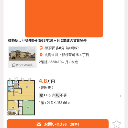
標茶駅より徒歩8分 築33年10ヶ月 2階建の賃貸物件
標茶駅 歩
8
分 （釧網線）
北海道川上郡標茶町旭４丁目
2階建 / 33年10ヶ月 / 木造
すべての写真
4.8
万円
（管理費-）
1.0ヶ月
不要
敷
礼
1階 / 2LDK / 53.66㎡
お問い合わせ
（無料）