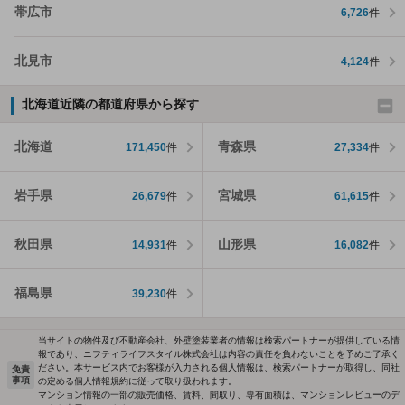
帯広市
6,726
件
北見市
4,124
件
北海道近隣の都道府県から探す
北海道
青森県
171,450
件
27,334
件
岩手県
宮城県
26,679
件
61,615
件
秋田県
山形県
14,931
件
16,082
件
福島県
39,230
件
当サイトの物件及び不動産会社、外壁塗装業者の情報は検索パートナーが提供している情
報であり、ニフティライフスタイル株式会社は内容の責任を負わないことを予めご了承く
ださい。本サービス内でお客様が入力される個人情報は、検索パートナーが取得し、同社
免責
事項
の定める個人情報規約に従って取り扱われます。
マンション情報の一部の販売価格、賃料、間取り、専有面積は、マンションレビューのデ