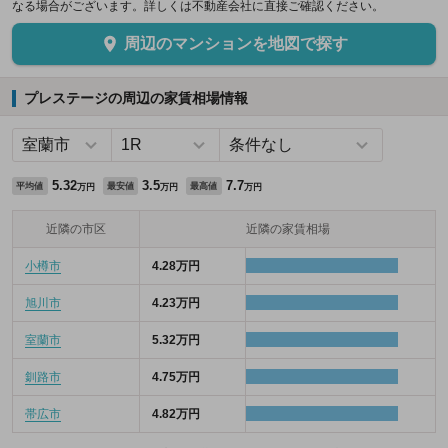
なる場合がございます。詳しくは不動産会社に直接ご確認ください。
周辺のマンションを地図で探す
プレステージの周辺の家賃相場情報
5.32
3.5
7.7
平均値
最安値
最高値
万円
万円
万円
近隣の市区
近隣の家賃相場
小樽市
4.28万円
旭川市
4.23万円
室蘭市
5.32万円
釧路市
4.75万円
帯広市
4.82万円