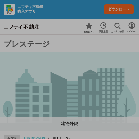
ニフティ不動産
ダウンロード
購入アプリ
カンタン検索
閲覧履歴
マイページ
お気に入り
プレステージ
建物外観
所在地
北海道
室蘭市
山手町1丁目2-6