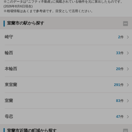
※このデータは「ニフティ不動産」に掲載されている物件を元に算出したものです。
(2026年8月6日現在)
※相場情報はあくまで参考値です。目安として活用ください。
室蘭市の駅から探す
崎守
2
件
輪西
33
件
本輪西
20
件
東室蘭
291
件
室蘭
83
件
母恋
47
件
室蘭市近隣の町域から探す