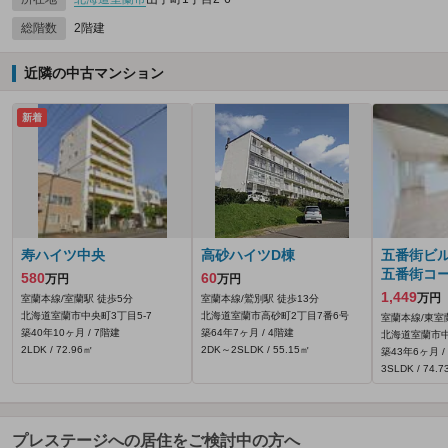
総階数
2階建
近隣の中古マンション
新着
寿ハイツ中央
高砂ハイツD棟
五番街ビル
五番街コ
580
60
万円
万円
1,449
万円
室蘭本線/室蘭駅 徒歩5分
室蘭本線/鷲別駅 徒歩13分
北海道室蘭市中央町3丁目5-7
北海道室蘭市高砂町2丁目7番6号
室蘭本線/東室
築40年10ヶ月 / 7階建
築64年7ヶ月 / 4階建
北海道室蘭市中
2LDK / 72.96㎡
2DK～2SLDK / 55.15㎡
築43年6ヶ月 /
3SLDK / 74.
プレステージへの居住をご検討中の方へ