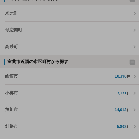
水元町
母恋南町
高砂町
室蘭市近隣の市区町村から探す
函館市
10,396
件
小樽市
3,131
件
旭川市
14,013
件
釧路市
5,802
件