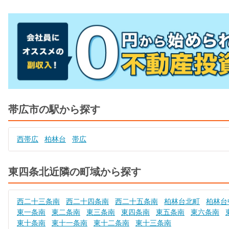
帯広市の駅から探す
西帯広
柏林台
帯広
東四条北近隣の町域から探す
西二十三条南
西二十四条南
西二十五条南
柏林台北町
柏林台
東一条南
東二条南
東三条南
東四条南
東五条南
東六条南
東十条南
東十一条南
東十二条南
東十三条南