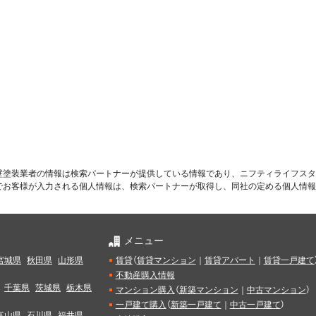
壁塗装業者の情報は検索パートナーが提供している情報であり、ニフティライフスタ
でお客様が入力される個人情報は、検索パートナーが取得し、同社の定める個人情報
メニュー
宮城県
秋田県
山形県
賃貸
（
賃貸マンション
｜
賃貸アパート
｜
賃貸一戸建て
不動産購入情報
千葉県
茨城県
栃木県
マンション購入
（
新築マンション
｜
中古マンション
）
一戸建て購入
（
新築一戸建て
｜
中古一戸建て
）
富山県
石川県
福井県