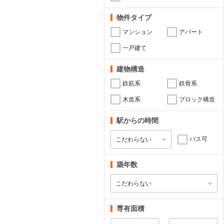
物件タイプ
マンション
アパート
一戸建て
建物構造
鉄筋系
鉄骨系
木造系
ブロック構造
駅からの時間
バス可
築年数
専有面積