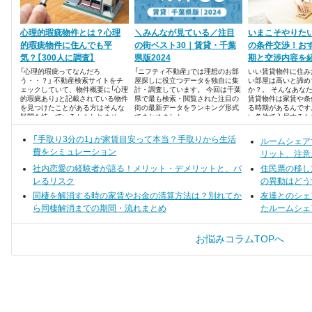
心理的瑕疵物件とは？心理
＼みんなが見ている／注目
いまこそやりた
的瑕疵物件に住んでも平
の街ベスト30｜賃貸・千葉
の条件交渉！お
気？【300人に調査】
県版2024
期と交渉内容を
「心理的瑕疵ってなんだろ
「ニフティ不動産」では理想のお部
いい賃貸物件に住み
う・・？」 不動産検索サイトをチ
屋探しに役立つデータを独自に集
い部屋は高いと諦め
ェックしていて、物件概要に「心理
計・調査しています。 今回は千葉
か？。 そんなあな
的瑕疵あり」と記載されている物件
県で最も検索・閲覧された注目の
賃貸物件は家賃や条
を見つけたことがある方はそんな
街の最新データをランキング形式
る時期があるんです
疑問を持っているかもしれませ
でまとめました。
い条件で入居するた
ん。 心理的瑕疵はきちんと理解し
ニックをご紹介いた
ていないと、後で悔やむことにな
月～8月と11月は
「手取り3分の1」が家賃目安って本当？手取りから生活
ルームシェア
るかもしれないということを知っ
・家賃、時期、設備
費をシミュレーション
ていますか？
リット、注意
社内恋愛の経験者が語る！メリット・デメリットと、バ
住民票の移し
レるリスク
の異動はどう
同棲を解消する時の家賃やお金の清算方法は？別れてか
友達とのシェ
ら同棲解消までの期間・流れまとめ
たルームシェ
お悩みコラムTOPへ