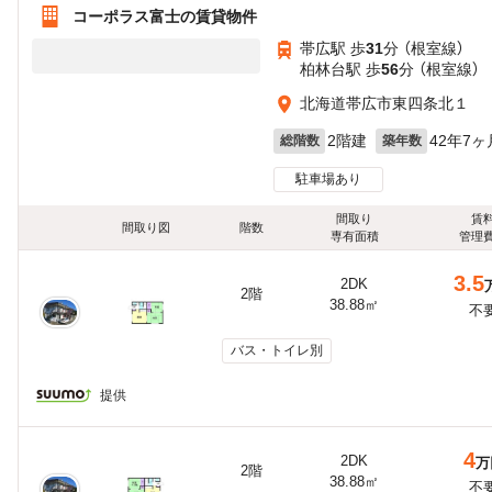
コーポラス富士の賃貸物件
帯広駅 歩
31
分 （根室線）
柏林台駅 歩
56
分 （根室線）
北海道帯広市東四条北１
2階建
42年7ヶ
総階数
築年数
駐車場あり
間取り
賃
間取り図
階数
専有面積
管理
3.5
2DK
2階
38.88㎡
不
バス・トイレ別
提供
4
2DK
万
2階
38.88㎡
不