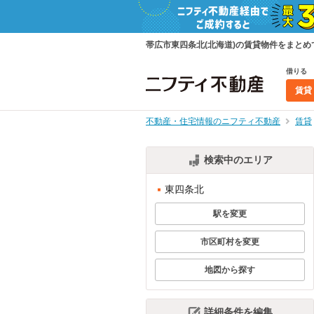
帯広市東四条北(北海道)の賃貸物件をまと
借りる
賃貸
不動産・住宅情報のニフティ不動産
賃貸
検索中のエリア
東四条北
駅を変更
市区町村を変更
地図から探す
詳細条件を編集