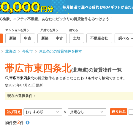
めて検索、ニフティ不動産。あなたにピッタリの賃貸物件をみつけよう！
マンションを買う
一戸建てを買う
建てる
新築
中古
新築
中古
土地
不動産会社
調べる
北海道
帯広市
東四条北の賃貸物件を探す
帯広市東四条北
(北海道)の賃貸物件一覧
帯広市東四条北
の賃貸物件をさまざまなこだわり条件から検索できます。
2025年07月21日
更新
現在の選択条件：
-
絞り込み
並び替え
＆
2
物件数
件