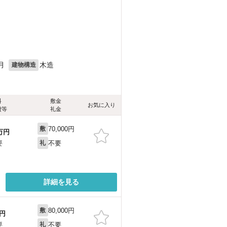
月
木造
建物構造
料
敷金
お気に入り
費等
礼金
70,000円
敷
万円
不要
要
礼
詳細を見る
80,000円
敷
円
不要
要
礼