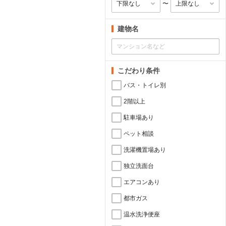
〜
建物名
こだわり条件
バス・トイレ別
2階以上
駐車場あり
ペット相談
洗濯機置場あり
独立洗面台
エアコンあり
都市ガス
温水洗浄便座