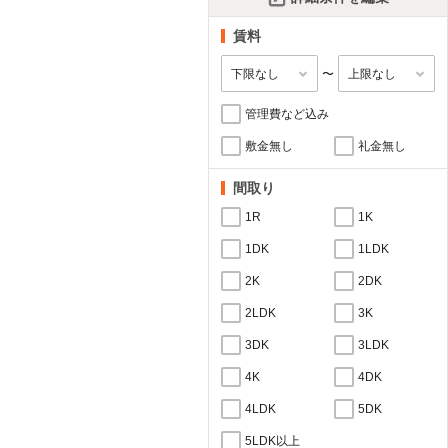
賃料
〜
管理費など込み
敷金無し
礼金無し
間取り
1R
1K
1DK
1LDK
2K
2DK
2LDK
3K
3DK
3LDK
4K
4DK
4LDK
5DK
5LDK以上