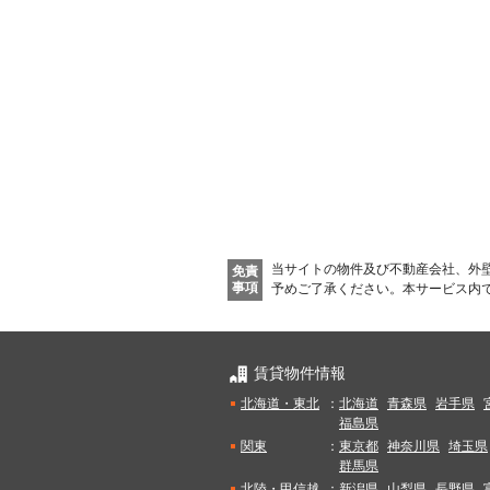
当サイトの物件及び不動産会社、外
免責
事項
予めご了承ください。
本サービス内
賃貸物件情報
北海道・東北
：
北海道
青森県
岩手県
福島県
関東
：
東京都
神奈川県
埼玉県
群馬県
北陸・甲信越
：
新潟県
山梨県
長野県