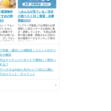
い賃貸物件
＼みんなが見ている／注目
すすめの時
の街ベスト30｜賃貸・兵庫
紹介
県版2024
たい！でもい
「ニフティ不動産」では理想のお部
ていません
屋探しに役立つデータを独自に集
たに朗報です、
計・調査しています。 今回は兵庫
件がお得にな
県で最も検索・閲覧された注目の
。 少しでもい
街の最新データをランキング形式
めの交渉テク
でまとめました。
します。 ・7
条件がゆるむ！
で失敗・成功した体験談！メリットやデメ
の条件交渉
点を解説
方はマイナンバーカードで便利に！県外へ
する？
アハウスはやめた方がいい？25人に聞い
アのメリット・デメリット