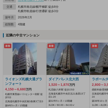
交通
札幌市南北線/幌平橋駅 徒歩8分
札幌市軌道線/行啓通駅 徒歩3分
築年月
2026年2月
総階数
4階建
近隣の中古マンション
新着
新着
新着
ライオンズ札幌大通グラ
ダイアパレス北大西
ラポール
ンフォート
1,520～1,870
2,800～3,
万円
4,150～6,680
万円
札沼線/八軒駅 徒歩15分
函館本線/苗穂
北海道札幌市中央区北21条西15丁
北海道札幌市中
札幌市東西線/バスセンター前駅 徒
目1-20
24
歩5分
築32年5ヶ月 / 13階建
築38年10ヶ月 
北海道札幌市中央区南3条東3丁目3
3LDK / 60.00～64.02㎡
1LDK～4LDK /
築9年5ヶ月 / 15階建