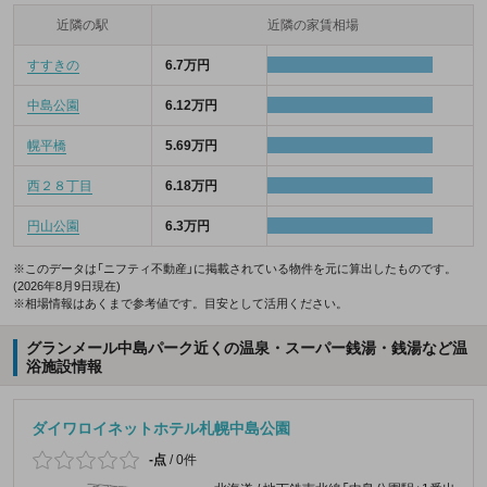
近隣の駅
近隣の家賃相場
すすきの
6.7万円
中島公園
6.12万円
幌平橋
5.69万円
西２８丁目
6.18万円
円山公園
6.3万円
※このデータは「ニフティ不動産」に掲載されている物件を元に算出したものです。
(2026年8月9日現在)
※相場情報はあくまで参考値です。目安として活用ください。
グランメール中島パーク近くの温泉・スーパー銭湯・銭湯など温
浴施設情報
ダイワロイネットホテル札幌中島公園
-点
/
0件