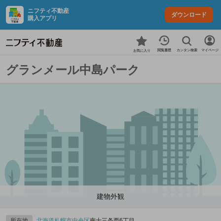
ニフティ不動産
ダウンロード
購入アプリ
カンタン検索
閲覧履歴
マイページ
お気に入り
グランメール中島パーク
建物外観
所在地
北海道
札幌市中央区
南十三条西6丁目