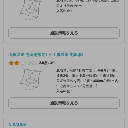
北海道 / 地下鉄南北線「中島公園駅」1番出
口より徒歩約4分
入浴料金：-
施設情報を見る
山鼻温泉 屯田湯旅館（旧 山鼻温泉 屯田湯）
2.0点
/
3件
北海道 / 札幌 / 札幌市電「山鼻9条」下車。
徒歩3分。車／中島公園駅から道道旭山
公園米里線を円山方面へ600m左側（市内
中心部から車で3分程度。）
入浴料金：-
施設情報を見る
A-SAUNA