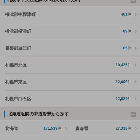
標津郡中標津町
461
件
標津郡標津町
89
件
目梨郡羅臼町
65
件
札幌市北区
10,425
件
札幌市東区
12,600
件
札幌市白石区
12,024
件
北海道近隣の都道府県から探す
北海道
青森県
171,539
件
27,338
件