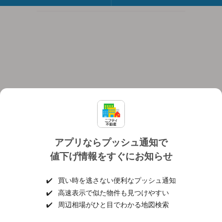
アプリならプッシュ通知で
値下げ情報をすぐにお知らせ
対応機種
個人情報保護ポリシー
利用規約
運営会社
✔️
買い時を逃さない便利なプッシュ通知
ヘルプ・お問い合わせ
採用情報
✔️
高速表示で似た物件も見つけやすい
✔️
周辺相場がひと目でわかる地図検索