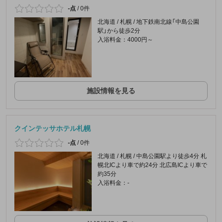
-点
/
0件
北海道 / 札幌 / 地下鉄南北線「中島公園
駅」から徒歩2分
入浴料金：4000円～
施設情報を見る
クインテッサホテル札幌
-点
/
0件
北海道 / 札幌 / 中島公園駅より徒歩4分 札
幌北ICより車で約24分 北広島ICより車で
約35分
入浴料金：-