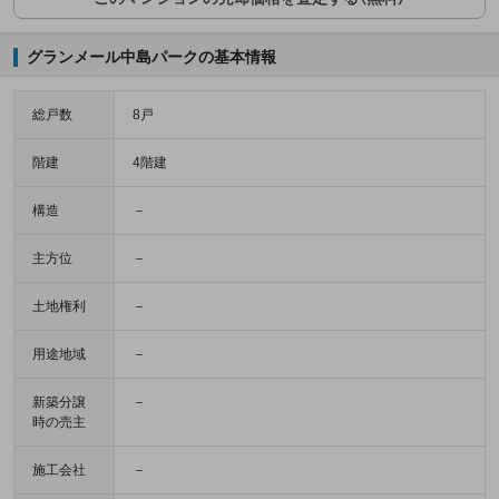
グランメール中島パークの基本情報
総戸数
8戸
階建
4階建
構造
－
主方位
－
土地権利
－
用途地域
－
新築分譲
－
時の売主
施工会社
－