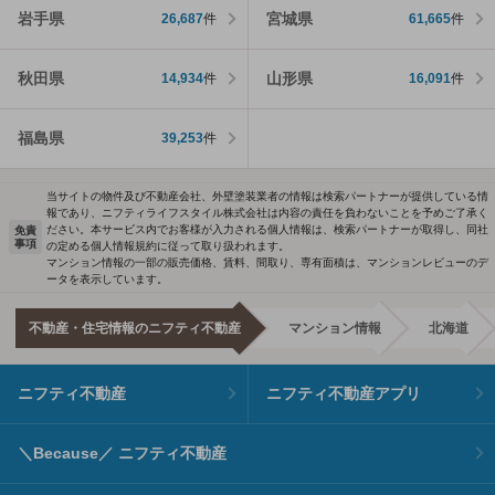
岩手県
宮城県
26,687
件
61,665
件
秋田県
山形県
14,934
件
16,091
件
福島県
39,253
件
当サイトの物件及び不動産会社、外壁塗装業者の情報は検索パートナーが提供している情
報であり、ニフティライフスタイル株式会社は内容の責任を負わないことを予めご了承く
ださい。本サービス内でお客様が入力される個人情報は、検索パートナーが取得し、同社
免責
事項
の定める個人情報規約に従って取り扱われます。
マンション情報の一部の販売価格、賃料、間取り、専有面積は、マンションレビューのデ
ータを表示しています。
不動産・住宅情報のニフティ不動産
マンション情報
北海道
ニフティ不動産
ニフティ不動産アプリ
＼Because／ ニフティ不動産