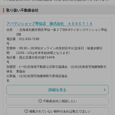
取り扱い不動産会社
アパマンショップ琴似店 株式会社 ＡＳＳＥＴＩＡ
住所
：北海道札幌市西区琴似一条２丁目6-8ライオンズマンション琴似
2階
電話番
：011-633-7199
号
営業時
：09:30～18:00((オンライン内見対応中))（定休日：毎週水曜日
間
12/29～1/3は年末年始休暇となります）
免許番
：国土交通大臣(4)第7144号
号
加盟団
：(一社)北海道不動産公正取引協議会、(公社)北海道宅地建物取引
体名
業協会
公取協
：(公社)全国宅地建物取引業保証協会
名
詳細を見る
不動産会社に相談したい
掲載されていない物件があれば教えてほしい