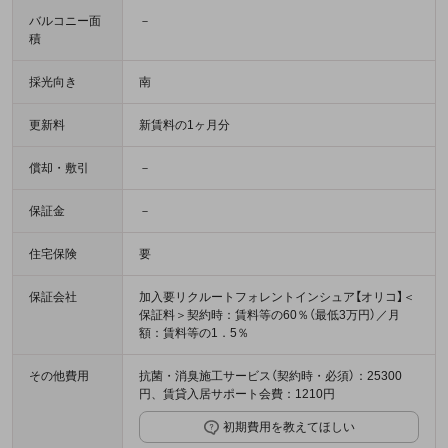
バルコニー面
－
積
採光向き
南
更新料
新賃料の1ヶ月分
償却・敷引
－
保証金
－
住宅保険
要
保証会社
加入要リクルートフォレントインシュア【オリコ】＜
保証料＞契約時：賃料等の60％（最低3万円）／月
額：賃料等の1．5％
その他費用
抗菌・消臭施工サービス（契約時・必須）：25300
円、賃貸入居サポート会費：1210円
初期費用を教えてほしい