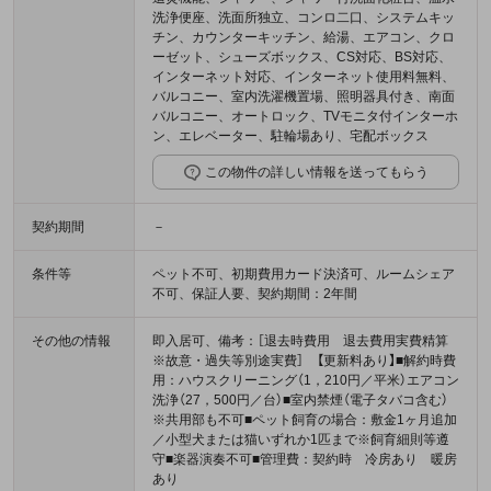
洗浄便座、洗面所独立、コンロ二口、システムキッ
チン、カウンターキッチン、給湯、エアコン、クロ
ーゼット、シューズボックス、CS対応、BS対応、
インターネット対応、インターネット使用料無料、
バルコニー、室内洗濯機置場、照明器具付き、南面
バルコニー、オートロック、TVモニタ付インターホ
ン、エレベーター、駐輪場あり、宅配ボックス
この物件の詳しい情報を送ってもらう
契約期間
－
条件等
ペット不可、初期費用カード決済可、ルームシェア
不可、保証人要、契約期間：2年間
その他の情報
即入居可、備考：［退去時費用 退去費用実費精算
※故意・過失等別途実費］ 【更新料あり】■解約時費
用：ハウスクリーニング（1，210円／平米）エアコン
洗浄（27，500円／台）■室内禁煙（電子タバコ含む）
※共用部も不可■ペット飼育の場合：敷金1ヶ月追加
／小型犬または猫いずれか1匹まで※飼育細則等遵
守■楽器演奏不可■管理費：契約時 冷房あり 暖房
あり