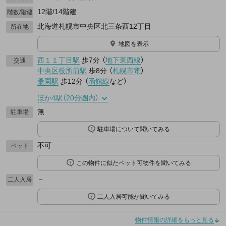
12階/14階建
階数/階建
北海道札幌市中央区北三条西12丁目
所在地
地図を表示
西１１丁目駅
歩7分
（
地下東西線
）
交通
中央区役所前駅
歩8分
（
札幌市電
）
桑園駅
歩12分
（
函館線
など
）
ほか4駅（20分圏内）
無
駐車場
駐車場について聞いてみる
不可
ペット
この物件に似たペット可物件を聞いてみる
－
二人入居
二人入居可能か聞いてみる
物件情報の詳細をもっと見る