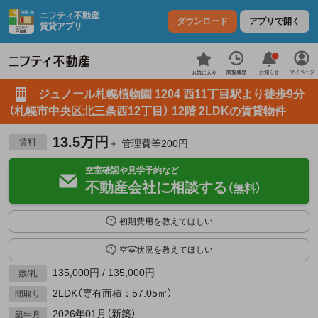
ニフティ不動産
ダウンロード
アプリで開く
賃貸アプリ
お知らせ
閲覧履歴
マイページ
お気に入り
ジュノール札幌植物園 1204 西11丁目駅より徒歩9分
（札幌市中央区北三条西12丁目） 12階 2LDKの賃貸物件
13.5万円
賃料
＋ 管理費等200円
空室確認や見学予約など
不動産会社に相談する
（無料）
初期費用を教えてほしい
空室状況を教えてほしい
135,000円 / 135,000円
敷/礼
2LDK（専有面積：57.05㎡）
間取り
2026年01月（新築）
築年月