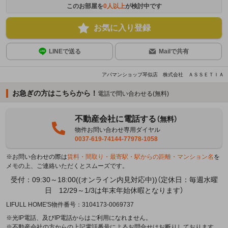
このお部屋を
0
人以上
が検討中です
お気に入り登録
LINEで送る
Mailで共有
アパマンショップ琴似店 株式会社 ＡＳＳＥＴＩＡ
お急ぎの方はこちらから！
電話で問い合わせる(無料)
不動産会社に電話する
（無料）
物件お問い合わせ専用ダイヤル
0037-619-74144-77978-1058
※お問い合わせの際は
賃料・間取り・最寄駅・駅からの距離・マンション名
を
メモの上、ご連絡いただくとスムーズです。
受付：09:30～18:00((オンライン内見対応中))（定休日：毎週水曜
日 12/29～1/3は年末年始休暇となります）
LIFULL HOME'S物件番号：3104173-0069737
※光IP電話、及びIP電話からはご利用になれません。
※不動産会社の方からの上記電話番号によるお問合せはお断りしております。