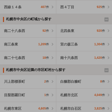
西線１４条
西４丁目
407
件
925
件
札幌市中央区の町域から探す
南二十八条西
北四条東
92
件
920
件
南三条東
宮の森三条
1,209
件
1,304
件
南二十七条西
南十六条西
18
件
1,420
件
札幌市中央区近隣の市区町村から探す
川上郡標茶町
白糠郡白糠町
2
件
8
件
目梨郡羅臼町
札幌市北区
1
件
4,049
件
札幌市東区
札幌市白石区
4,605
件
3,825
件