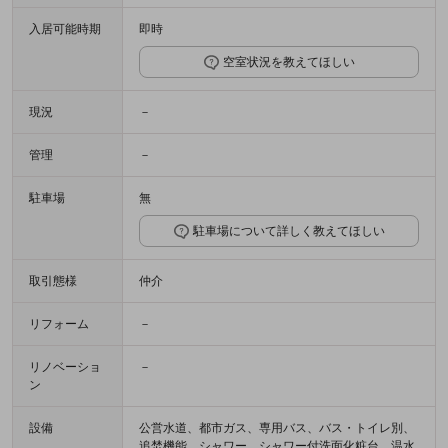
入居可能時期
即時
空室状況を教えてほしい
現況
－
管理
－
駐車場
無
駐車場について詳しく教えてほしい
取引態様
仲介
リフォーム
－
リノベーショ
－
ン
設備
公営水道、都市ガス、専用バス、バス・トイレ別、
追焚機能、シャワー、シャワー付洗面化粧台、温水