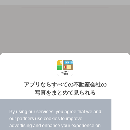
アプリならすべての不動産会社の
写真をまとめて見られる
対応機種
個人情報保護ポリシー
利用規約
運営会社
✔️
たくさんの写真でイメージふくらむ
ヘルプ・お問い合わせ
採用情報
By using our services, you agree that we and
✔️
高速表示で似た物件も見つけやすい
our
partners
use cookies to improve
✔️
便利な通知機能も充実
advertising and enhance your experience on