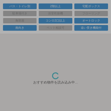
バス・トイレ別
2階以上
宅配ボックス
駐車場付き
浴室乾燥機
フローリング
角部屋
コンロ2口以上
オートロック
南向き
ペット相談可
追い焚き機能付
おすすめ物件を読み込み中...