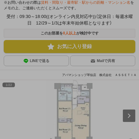
※お問い合わせの際は
賃料・間取り・最寄駅・駅からの距離・マンション名
を
メモの上、ご連絡いただくとスムーズです。
受付：09:30～18:00((オンライン内見対応中))（定休日：毎週水曜
日 12/29～1/3は年末年始休暇となります）
このお部屋を
0
人以上
が検討中です
お気に入り登録
LINEで送る
Mailで共有
アパマンショップ琴似店 株式会社 ＡＳＳＥＴＩＡ
1
/
22