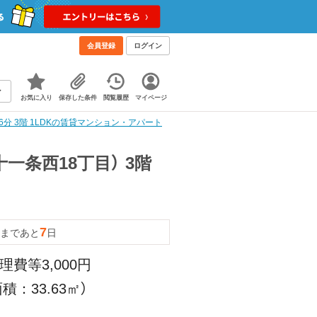
会員登録
ログイン
お気に入り
保存した条件
閲覧履歴
マイページ
6分 3階 1LDKの賃貸マンション・アパート
十一条西18丁目） 3階
7
まであと
日
理費等3,000円
積：33.63㎡）