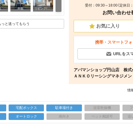
受付：09:30～18:00（定休日
キッチン
観
外観
リビング/ダイニング
お問い合わせ番号
もっと送ってもらう
お気に入り
携帯・スマートフォ
URLをス
アパマンショップ円山店 株式
ＡＮＫＯリーシングマネジメン
情報
宅配ボックス
駐車場付き
浴室乾燥機
上
オートロック
南向き
ペット相談可
追