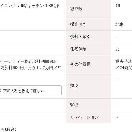
ニング 7.9帖キッチン 1.8帖洋
19
総戸数
採光向き
北東
償却・敷引
－
住宅保険
要
セーフティー株式会社初回保証
退去時清
その他費用
・更新料800円／月か1．2万円／年
／24時
－
現況
空室状況を教えてほしい
管理
－
リノベーション
－
0円（税込）