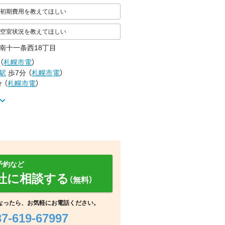
初期費用を教えてほしい
空室状況を教えてほしい
南十一条西18丁目
（
札幌市電
）
駅
歩7分
（
札幌市電
）
分
（
札幌市電
）
予約など
社に相談する
（無料）
浴室
室内
玄関
なったら、お気軽にお電話ください。
37-619-67997