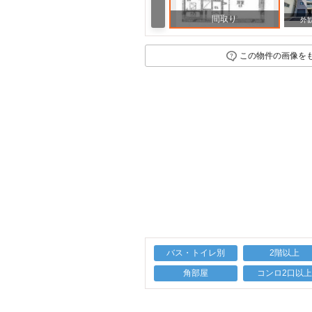
間取り
外
この物件の画像を
バス・トイレ別
2階以上
角部屋
コンロ2口以