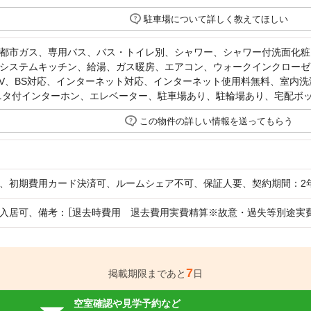
駐車場について詳しく教えてほしい
都市ガス、専用バス、バス・トイレ別、シャワー、シャワー付洗面化粧
システムキッチン、給湯、ガス暖房、エアコン、ウォークインクローゼ
TV、BS対応、インターネット対応、インターネット使用料無料、室内
ニタ付インターホン、エレベーター、駐車場あり、駐輪場あり、宅配ボ
この物件の詳しい情報を送ってもらう
、初期費用カード決済可、ルームシェア不可、保証人要、契約期間：2
入居可、備考：［退去時費用 退去費用実費精算※故意・過失等別途実
7
掲載期限まであと
日
空室確認や見学予約など