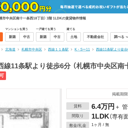
札幌市中央区南十一条西18丁目） 3階 1LDKの賃貸物件情報
マンションを買う
一戸建てを買う
建てる
新築
中古
新築
中古
土地
不動産会社
調べる
北海道
札幌市中央区
西線１１条駅
K・Sー11
西線11条駅より徒歩
2 西線11条駅より徒歩6分 （札幌市中央区南
可
掲載期限
6.4万円
賃料
＋ 管
1LDK
間取り
（専有面
1ヶ月 / 無
敷金/礼金