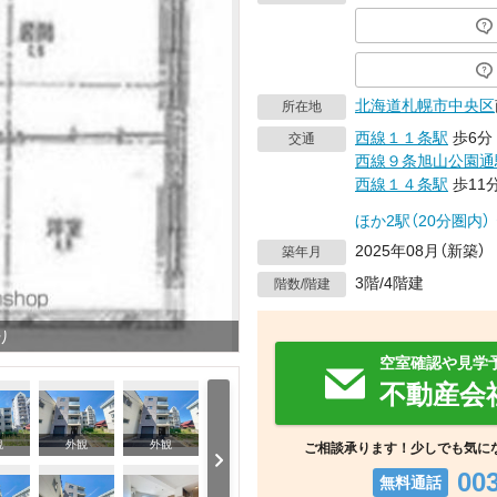
北海道
札幌市中央区
所在地
西線１１条駅
歩6分
交通
西線９条旭山公園通
西線１４条駅
歩11
ほか2駅（20分圏内）
2025年08月（新築）
築年月
3階/4階建
階数/階建
り
空室確認や見学
不動産会
観
外観
外観
ご相談承ります！少しでも気に
00
無料通話