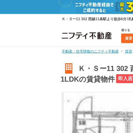
Ｋ・Ｓー11 302 西線11条駅より徒歩6分（
借りる
賃貸
不動産・住宅情報のニフティ不動産
賃貸
Ｋ・Ｓー11 30
1LDKの賃貸物件
即入居