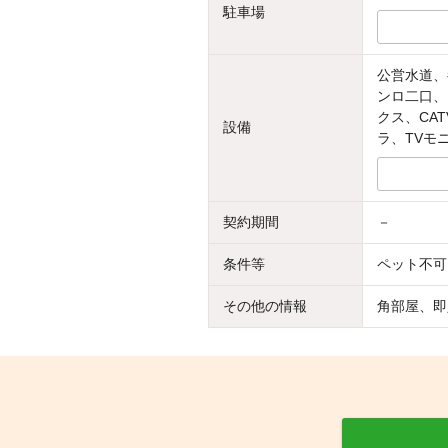
駐車場
公営水道、
ンロ二口、
クス、CA
設備
ラ、TVモ
契約期間
－
条件等
ペット不可
その他の情報
角部屋、即