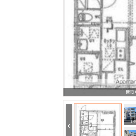
間取
その他
その他
外