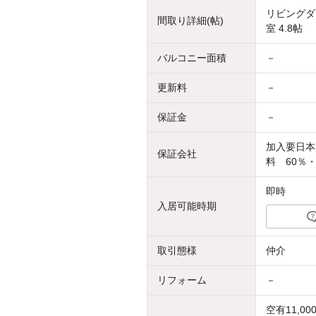
リビングダイ
間取り詳細(帖)
室 4.8帖
バルコニー面積
－
更新料
－
保証金
－
加入要日本
保証会社
料 60％
即時
入居可能時期
取引態様
仲介
リフォーム
－
空有11,00