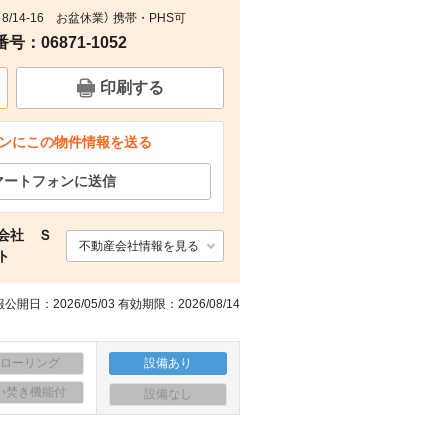
：8/14-16 お盆休業） 携帯・PHS可
その他
その他
周辺
周辺
：06871-1052
印刷する
ンにこの物件情報を送る
マートフォンに送信
会社 Ｓ
不動産会社情報を見る
ト
公開日：2026/05/03 有効期限：2026/08/14
フローリング
設備あり
い焚き機能付
設備なし