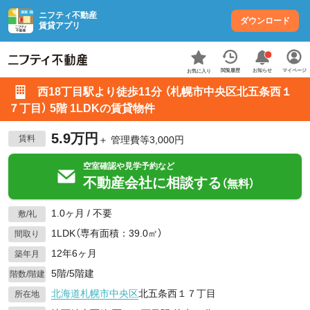
ニフティ不動産
ダウンロード
賃貸アプリ
お知らせ
閲覧履歴
マイページ
お気に入り
西18丁目駅より徒歩11分 （札幌市中央区北五条西１
７丁目） 5階 1LDKの賃貸物件
5.9万円
賃料
＋ 管理費等3,000円
空室確認や見学予約など
不動産会社に相談する
（無料）
1.0ヶ月 / 不要
敷/礼
1LDK（専有面積：39.0㎡）
間取り
12年6ヶ月
築年月
5階/5階建
階数/階建
北海道
札幌市中央区
北五条西１７丁目
所在地