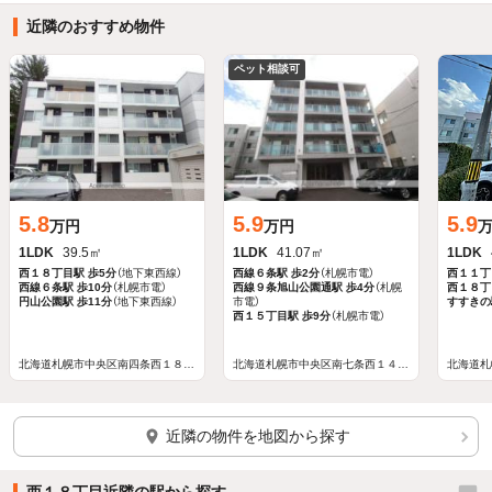
近隣のおすすめ物件
ほかの部屋を検索中…
ペット相談可
5.8
5.9
5.9
万円
万円
1LDK
39.5㎡
1LDK
41.07㎡
1LDK
西１８丁目駅
歩5分
（地下東西線）
西線６条駅
歩2分
（札幌市電）
西１１丁
西線６条駅
歩10分
（札幌市電）
西線９条旭山公園通駅
歩4分
（札幌
西１８丁
円山公園駅
歩11分
（地下東西線）
市電）
すすきの
西１５丁目駅
歩9分
（札幌市電）
北海道札幌市中央区南四条西１８丁目
北海道札幌市中央区南七条西１４丁目
近隣の物件を地図から探す