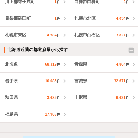
川上郡弟子屈町
白糠郡白糠町
1
件
8
件
目梨郡羅臼町
札幌市北区
1
件
4,054
件
札幌市東区
札幌市白石区
4,584
件
3,827
件
北海道近隣の都道府県から探す
北海道
青森県
68,319
件
4,864
件
岩手県
宮城県
10,086
件
32,671
件
秋田県
山形県
3,685
件
6,621
件
福島県
17,903
件