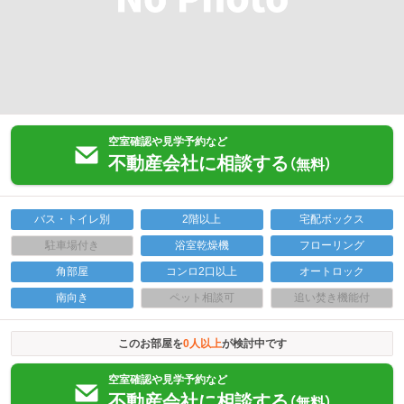
空室確認や見学予約など
不動産会社に相談する
（無料）
バス・トイレ別
2階以上
宅配ボックス
駐車場付き
浴室乾燥機
フローリング
角部屋
コンロ2口以上
オートロック
南向き
ペット相談可
追い焚き機能付
このお部屋を
0
人以上
が検討中です
空室確認や見学予約など
不動産会社に相談する
（無料）