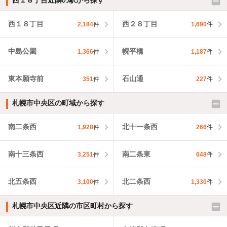
西１８丁目近隣の駅から探す
西１８丁目
西２８丁目
2,184
件
1,690
件
中島公園
幌平橋
1,366
件
1,187
件
東本願寺前
石山通
351
件
227
件
札幌市中央区の町域から探す
南二条西
北十一条西
1,928
件
266
件
南十三条西
南二条東
3,251
件
648
件
北五条西
北二条西
3,100
件
1,330
件
札幌市中央区近隣の市区町村から探す