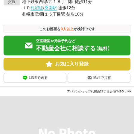
地下鉄東西線/西１８丁目駅 徒歩11分
交通
ＪＲ
札沼線
/
桑園駅
徒歩12分
札幌市電/西１５丁目駅 徒歩16分
このお部屋を
0
人以上
が検討中です
空室確認や見学予約など
不動産会社に相談する
（無料）
お気に入り登録
LINEで送る
Mailで共有
アパマンショップ札幌西28丁目店(株)NEO LINX