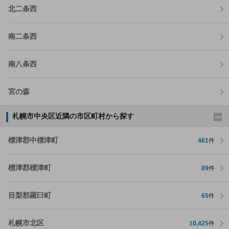
北二条西
南二条西
南八条西
宮の森
札幌市中央区近隣の市区町村から探す
標津郡中標津町
461
件
標津郡標津町
89
件
目梨郡羅臼町
65
件
札幌市北区
10,425
件