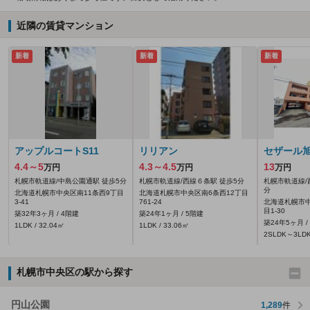
近隣の賃貸マンション
新着
新着
新着
アップルコートS11
リリアン
セザール
4.4～5
4.3～4.5
13
万円
万円
万円
札幌市軌道線/中島公園通駅 徒歩5分
札幌市軌道線/西線６条駅 徒歩5分
札幌市軌道線/
分
北海道札幌市中央区南11条西9丁目
北海道札幌市中央区南6条西12丁目
3-41
761‐24
北海道札幌市中
目1-30
築32年3ヶ月 / 4階建
築24年1ヶ月 / 5階建
築24年5ヶ月 /
1LDK / 32.04㎡
1LDK / 33.06㎡
2SLDK～3LDK 
札幌市中央区の駅から探す
円山公園
1,289
件