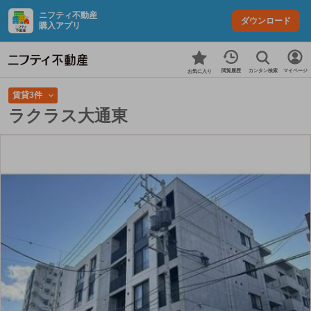
ニフティ不動産
ダウンロード
購入アプリ
カンタン検索
閲覧履歴
マイページ
お気に入り
賃貸3件
ラクラス大通東