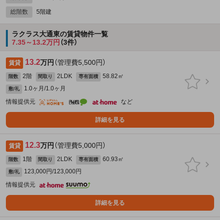
総階数
5階建
ラクラス大通東の賃貸物件一覧
7.35～13.2万円
（3件）
13.2
万円
（管理費5,500円）
賃貸
2階
2LDK
58.82㎡
階数
間取り
専有面積
1.0ヶ月/1.0ヶ月
敷/礼
情報提供元
など
詳細を見る
12.3
万円
（管理費5,000円）
賃貸
1階
2LDK
60.93㎡
階数
間取り
専有面積
123,000円/123,000円
敷/礼
情報提供元
詳細を見る