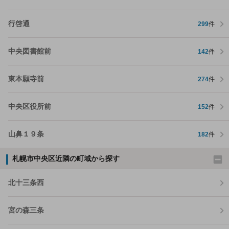
行啓通
299
件
中央図書館前
142
件
東本願寺前
274
件
中央区役所前
152
件
山鼻１９条
182
件
札幌市中央区近隣の町域から探す
北十三条西
宮の森三条