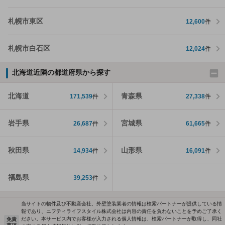
札幌市東区
12,600
件
札幌市白石区
12,024
件
北海道近隣の都道府県から探す
北海道
青森県
171,539
件
27,338
件
岩手県
宮城県
26,687
件
61,665
件
秋田県
山形県
14,934
件
16,091
件
福島県
39,253
件
当サイトの物件及び不動産会社、外壁塗装業者の情報は検索パートナーが提供している情
報であり、ニフティライフスタイル株式会社は内容の責任を負わないことを予めご了承く
ださい。本サービス内でお客様が入力される個人情報は、検索パートナーが取得し、同社
免責