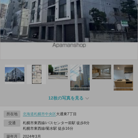
12枚の写真を見る
所在地
北海道
札幌市中央区
大通東7丁目
交通
札幌市東西線/バスセンター前駅 徒歩8分
札幌市東西線/菊水駅 徒歩16分
築年月
2024年3月