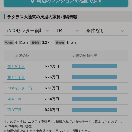
周辺のマンションを地図で探す
ラクラス大通東の周辺の家賃相場情報
6.81
3.3
14
平均値
最安値
最高値
万円
万円
万円
近隣の駅
近隣の家賃相場
西１８丁目
6.24万円
西１１丁目
6.26万円
バスセンター前
6.81万円
西４丁目
7.34万円
西８丁目
8.26万円
※このデータは「ニフティ不動産」に掲載されている物件を元に算出したものです。
(2026年8月8日現在)
※相場情報はあくまで参考値です。目安として活用ください。