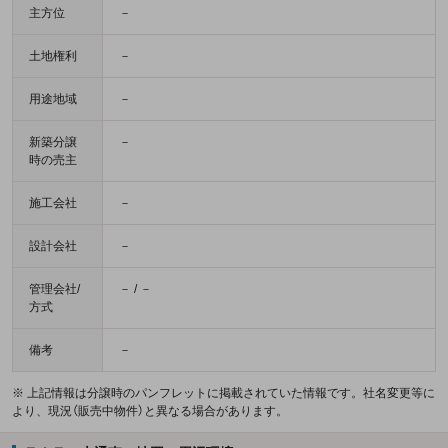
主方位
－
土地権利
－
用途地域
－
新築分譲
－
時の売主
施工会社
－
設計会社
－
管理会社/
－ / －
方式
備考
－
※ 上記情報は分譲時のパンフレットに掲載されていた情報です。社名変更等に
より、現況（販売中物件）と異なる場合があります。