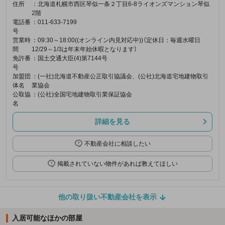
住所
：北海道札幌市西区琴似一条２丁目6-8ライオンズマンション琴似
2階
電話番
：011-633-7199
号
営業時
：09:30～18:00((オンライン内見対応中))（定休日：毎週水曜日
間
12/29～1/3は年末年始休暇となります）
免許番
：国土交通大臣(4)第7144号
号
加盟団
：(一社)北海道不動産公正取引協議会、(公社)北海道宅地建物取引
体名
業協会
公取協
：(公社)全国宅地建物取引業保証協会
名
詳細を見る
不動産会社に相談したい
掲載されていない物件があれば教えてほしい
他の取り扱い不動産会社を表示
入居可能なほかの部屋