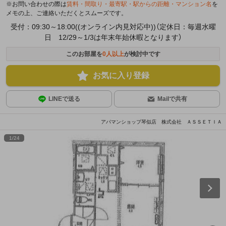
※お問い合わせの際は
賃料・間取り・最寄駅・駅からの距離・マンション名
を
メモの上、ご連絡いただくとスムーズです。
受付：09:30～18:00((オンライン内見対応中))（定休日：毎週水曜
日 12/29～1/3は年末年始休暇となります）
このお部屋を
0
人以上
が検討中です
お気に入り登録
LINEで送る
Mailで共有
アパマンショップ琴似店 株式会社 ＡＳＳＥＴＩＡ
1
/
24