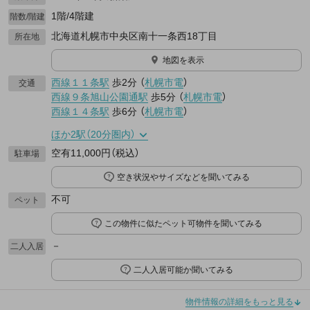
1階/4階建
階数/階建
北海道札幌市中央区南十一条西18丁目
所在地
地図を表示
西線１１条駅
歩2分
（
札幌市電
）
交通
西線９条旭山公園通駅
歩5分
（
札幌市電
）
西線１４条駅
歩6分
（
札幌市電
）
ほか2駅（20分圏内）
空有11,000円（税込）
駐車場
空き状況やサイズなどを聞いてみる
不可
ペット
この物件に似たペット可物件を聞いてみる
－
二人入居
二人入居可能か聞いてみる
物件情報の詳細をもっと見る