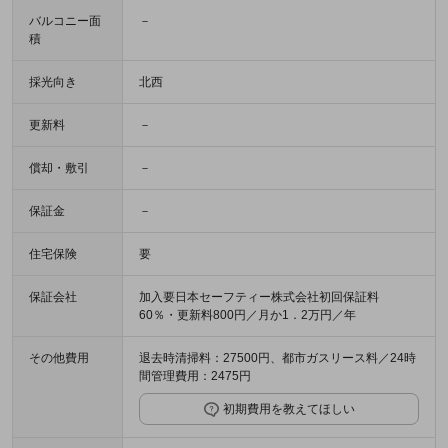
バルコニー面
－
積
採光向き
北西
更新料
－
償却・敷引
－
保証金
－
住宅保険
要
保証会社
加入要日本セーフティー株式会社初回保証料
60％・更新料800円／月か1．2万円／年
その他費用
退去時清掃料：27500円、都市ガスリース料／24時
間管理費用：2475円
初期費用を教えてほしい