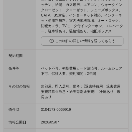
ッチン、給湯、ガス暖房、エアコン、ウォークイン
クローゼット、クローゼット、シューズボックス、
CATV、BS対応、インターネット対応、インターネ
ット使用料無料、室内洗濯機置場、オートロック、
防犯カメラ、TVモニタ付インターホン、エレベータ
ー、駐車場あり、駐輪場あり、宅配ボックス
この物件の詳しい情報を送ってもらう
契約期間
－
条件等
ペット不可、初期費用カード決済可、ルームシェア
不可、保証人要、契約期間：2年間
その他の情報
角部屋、即入居可、備考：［退去時費用 退去費用
実費精算※故意・過失等別途実費］ 冷房あり 暖
房あり
物件ID
3104173-0069919
情報公開日
2026/05/07