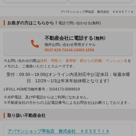
アパマンショップ琴似店 株式会社 ＡＳＳＥＴＩＡ
お急ぎの方はこちらから！
電話で問い合わせる(無料)
不動産会社に電話する
（無料）
物件お問い合わせ専用ダイヤル
0037-619-74144-12083-1058
※お問い合わせの際は
賃料・間取り・最寄駅・駅からの距離・マンション名
を
メモの上、ご連絡いただくとスムーズです。
受付：09:30～18:00((オンライン内見対応中))（定休日：毎週水曜
日 12/29～1/3は年末年始休暇となります）
LIFULL HOME'S物件番号：3104173-0069919
※光IP電話、及びIP電話からはご利用になれません。
※不動産会社の方からの上記電話番号によるお問合せはお断りしております。
取り扱い不動産会社
アパマンショップ琴似店 株式会社 ＡＳＳＥＴＩＡ