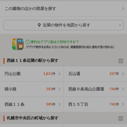
この建物のほかの部屋を探す
ほかの部屋を検索中…
近隣の物件を地図から探す
西線１１条近隣の駅から探す
円山公園
石山通
1,811
件
227
件
狸小路
西線９条旭山公園通
103
件
744
件
西線１１条
西１５丁目
565
件
741
件
札幌市中央区の町域から探す