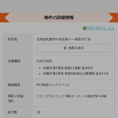
物件の詳細情報
情報の見方はこちら
所在地
北海道札幌市中央区南十一条西18丁目
地図を表示
交通機関
利用可能駅
札幌市電2系統 西線11条駅 徒歩6分
札幌市電2系統 西線9条旭山公園通駅 徒歩11分
建物構造
RC(鉄筋コンクリート)
間取り詳細
リビングダイニング 8帖キッチン 1.8帖洋室 4.6帖
（帖）
総戸数
19