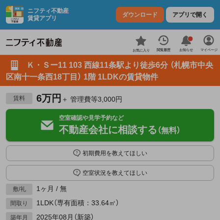
ニフティ不動産
ダウンロード
アプリで開く
賃貸アプリ
お知らせ
閲覧履歴
マイページ
お気に入り
Ｋ・Ｓー11 103 西線11条駅より徒歩6分 （札幌市中央
区南十一条西18丁目） 1階 1LDKの賃貸物件
6万円
賃料
＋ 管理費等3,000円
空室確認や見学予約など
不動産会社に相談する
（無料）
初期費用を教えてほしい
空室状況を教えてほしい
1ヶ月 / 無
敷/礼
1LDK（専有面積：33.64㎡）
間取り
2025年08月（新築）
築年月