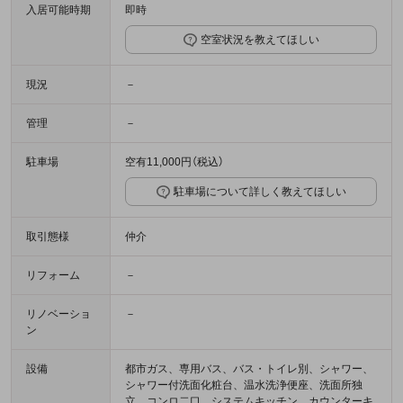
入居可能時期
即時
空室状況を教えてほしい
現況
－
管理
－
駐車場
空有11,000円（税込）
駐車場について詳しく教えてほしい
取引態様
仲介
リフォーム
－
リノベーショ
－
ン
設備
都市ガス、専用バス、バス・トイレ別、シャワー、
シャワー付洗面化粧台、温水洗浄便座、洗面所独
立、コンロ二口、システムキッチン、カウンターキ