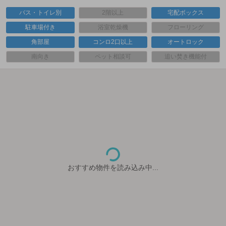
バス・トイレ別
2階以上
宅配ボックス
駐車場付き
浴室乾燥機
フローリング
角部屋
コンロ2口以上
オートロック
南向き
ペット相談可
追い焚き機能付
おすすめ物件を読み込み中...