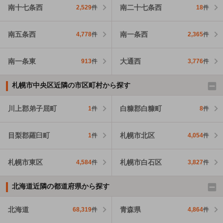
南十七条西
南二十七条西
2,529
件
18
件
南五条西
南一条西
4,778
件
2,365
件
南一条東
大通西
913
件
3,776
件
札幌市中央区近隣の市区町村から探す
川上郡弟子屈町
白糠郡白糠町
1
件
8
件
目梨郡羅臼町
札幌市北区
1
件
4,054
件
札幌市東区
札幌市白石区
4,584
件
3,827
件
北海道近隣の都道府県から探す
北海道
青森県
68,319
件
4,864
件