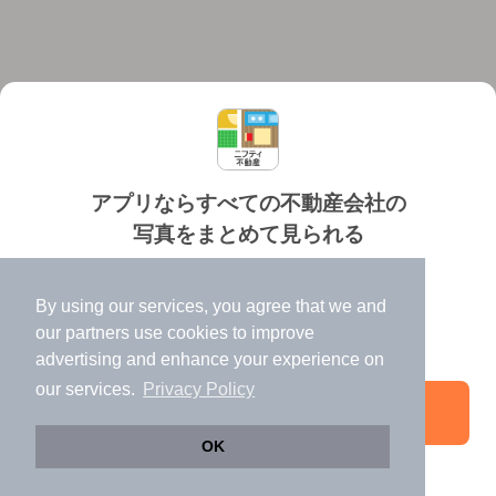
アプリならすべての不動産会社の
写真をまとめて見られる
対応機種
個人情報保護ポリシー
利用規約
運営会社
✔️
たくさんの写真でイメージふくらむ
ヘルプ・お問い合わせ
採用情報
By using our services, you agree that we and
✔️
高速表示で似た物件も見つけやすい
our
partners
use cookies to improve
✔️
便利な通知機能も充実
advertising and enhance your experience on
our services.
Privacy Policy
アプリを開く
©NIFTY Lifestyle Co., Ltd.
OK
引き続きWeb版でお部屋探し
電話する
お問い合わせ
お気に入り登録