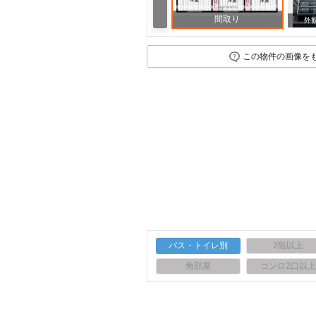
間取り
外
この物件の画像を
バス・トイレ別
2階以上
角部屋
コンロ2口以