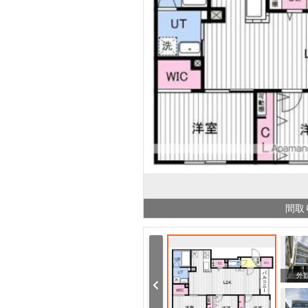
間取
その他
外