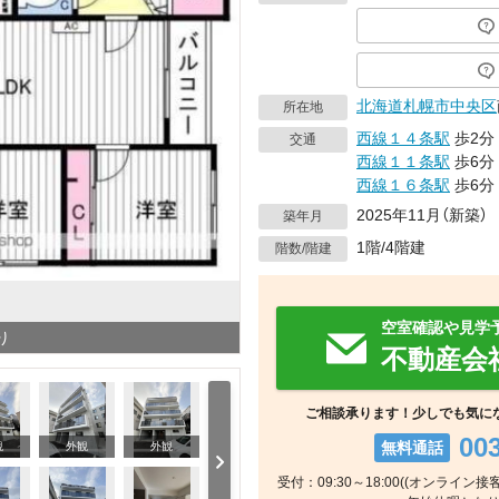
北海道
札幌市中央区
所在地
西線１４条駅
歩2分
交通
西線１１条駅
歩6分
西線１６条駅
歩6分
2025年11月（新築）
築年月
1階/4階建
階数/階建
空室確認や見学
り
不動産会
ご相談承ります！少しでも気に
00
無料通話
観
外観
外観
受付：09:30～18:00((オンライン接