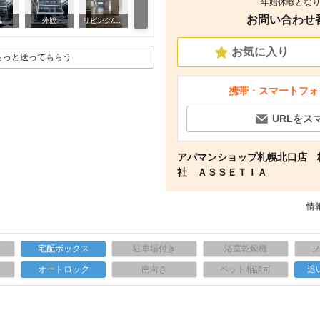
年始休暇となり
お問い合わせ番号
キッチン
観
外観
リビング/ダイニング
お気に入り
もっと送ってもらう
携帯・スマートフォ
URLをス
アパマンショップ札幌北口店 
社 ＡＳＳＥＴＩＡ
情報
宅配ボックス
駐車場付き
浴室乾燥機
上
オートロック
南向き
ペット相談可
追