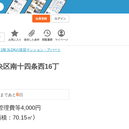
会員登録
ログイン
お気に入り
保存した条件
閲覧履歴
マイページ
 1階 3LDKの賃貸マンション・アパート
中央区南十四条西16丁
6
まであと
日
管理費等4,000円
積：70.15㎡）