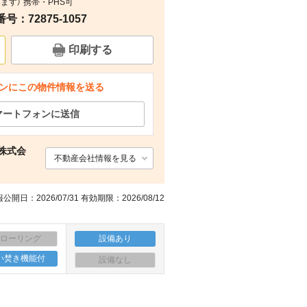
ます） 携帯・PHS可
：72875-1057
室内
室内
室内
室内
印刷する
ンにこの物件情報を送る
マートフォンに送信
株式会
不動産会社情報を見る
公開日：2026/07/31 有効期限：2026/08/12
フローリング
設備あり
い焚き機能付
設備なし