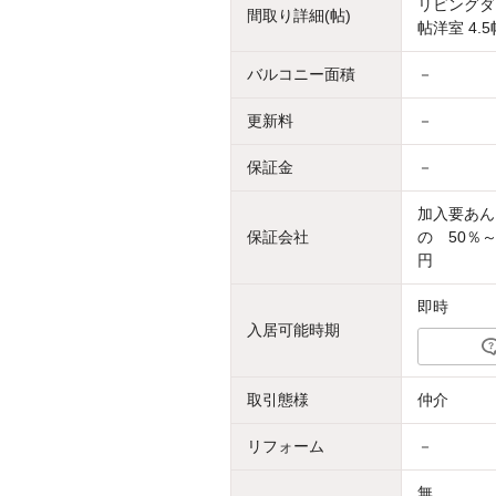
リビングダイ
間取り詳細(帖)
帖洋室 4.5
バルコニー面積
－
更新料
－
保証金
－
加入要あん
保証会社
の 50％
円
即時
入居可能時期
取引態様
仲介
リフォーム
－
無