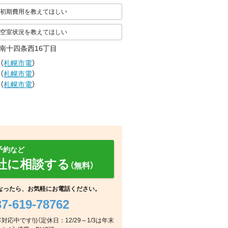
初期費用を教えてほしい
空室状況を教えてほしい
南十四条西16丁目
（
札幌市電
）
（
札幌市電
）
（
札幌市電
）
予約など
社に相談する
（無料）
なったら、お気軽にお電話ください。
37-619-78762
浴室
室内
玄関
客対応中です!))（定休日：12/29～1/3は年末