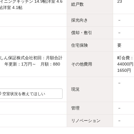
ニングキッチン 14.9帖洋室 4.6
23
総戸数
帖洋室 4.1帖
採光向き
－
償却・敷引
－
住宅保険
要
しん保証株式会社初回：月額合計
町会費：
～ 年更新：1万円～ 月額：880
その他費用
4400
1650円
－
現況
空室状況を教えてほしい
管理
－
リノベーション
－