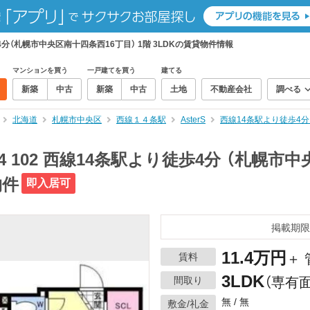
4分（札幌市中央区南十四条西16丁目） 1階 3LDKの賃貸物件情報
マンションを買う
一戸建てを買う
建てる
新築
中古
新築
中古
土地
不動産会社
調べる
北海道
札幌市中央区
西線１４条駅
AsterS
西線14条駅より徒歩4分
 102 西線14条駅より徒歩4分 （札幌市
物件
即入居可
掲載期限
11.4万円
賃料
＋ 
3LDK
間取り
（専有面
無 / 無
敷金/礼金