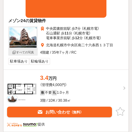
メゾン24の賃貸物件
中央図書館前駅 歩
7
分 （札幌市電）
石山通駅 歩
11
分 （札幌市電）
電車事業所前駅 歩
12
分 （札幌市電）
北海道札幌市中央区南二十六条西１３丁目
4階建 / 35年7ヶ月 / RC
すべての写真
駐車場あり
駐輪場あり
3.4
万円
（管理費4,000円）
不要
1.0ヶ月
敷
礼
3階 / 1DK / 30.38㎡
お問い合わせ
（無料）
提供