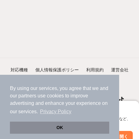
対応機種
個人情報保護ポリシー
利用規約
運営会社
ヘルプ・お問い合わせ
採用情報
By using our services, you agree that we and
our
partners
use cookies to improve
advertising and enhance your experience on
アプリに切り替えて、サクサクお部屋探し
our services.
Privacy Policy
会員登録なしですぐ使える。マップ検索やお気に入り保存など、
©NIFTY Lifestyle Co., Ltd.
アプリ限定の便利な機能が使えます！
OK
Web版で続行
アプリを開く
市区町村を変更
絞り込み条件を変更