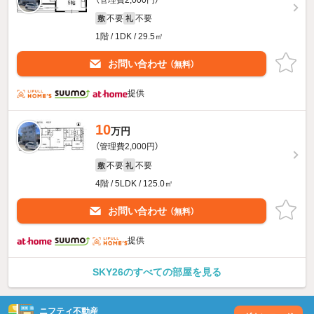
不要
不要
敷
礼
1階 / 1DK / 29.5㎡
お問い合わせ
（無料）
提供
10
万円
（管理費2,000円）
不要
不要
敷
礼
4階 / 5LDK / 125.0㎡
お問い合わせ
（無料）
提供
SKY26のすべての部屋を見る
ニフティ不動産