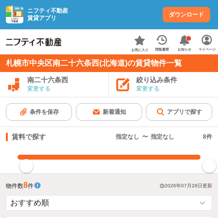
ニフティ不動産
ダウンロード
賃貸アプリ
お知らせ
閲覧履歴
マイページ
お気に入り
札幌市中央区南二十六条西(北海道)の賃貸物件一覧
南二十六条西
絞り込み条件
変更する
変更する
条件を保存
新着通知
アプリで探す
賃料で探す
指定なし
〜
指定なし
8
件
指定した賃料で絞り込む
8
物件数
件
2026年07月28日
更新