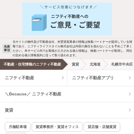
他の人はこんな条件で絞り込んでいます！
人気のこだわり条件
新着物件メール通知
バス・トイレ別
2階以上
検索中の条件の新着物件情報をいち早く
駐車場あり
ペット相談
お知らせします
当サイトの物件及び不動産会社、外壁塗装業者の情報は検索パートナーが提供している情
報であり、ニフティライフスタイル株式会社は内容の責任を負わないことを予めご了承く
免責
事項
ださい。本サービス内でお客様が入力される個人情報は、検索パートナーが取得し、同社
洗濯機置場あり
独立洗面台
新着メール通知を受け取る
の定める個人情報規約に従って取り扱われます。
不動産・住宅情報のニフティ不動産
賃貸
北海道
札幌市中央区
エアコンあり
都市ガス
ニフティ不動産
ニフティ不動産アプリ
温水洗浄便座
オートロック
＼Because／ ニフティ不動産
コンロ2口以上
追焚き機能
賃貸
TV付インターホン
角部屋
新着のみ
インターネット無料
月極駐車場
賃貸事務所・賃貸オフィス
貸店舗・店舗賃貸