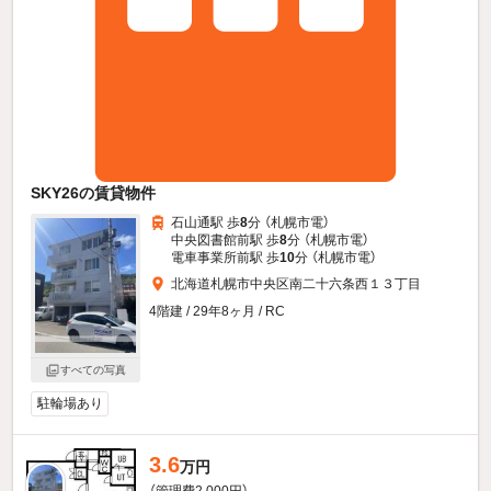
SKY26の賃貸物件
石山通駅 歩
8
分 （札幌市電）
中央図書館前駅 歩
8
分 （札幌市電）
電車事業所前駅 歩
10
分 （札幌市電）
北海道札幌市中央区南二十六条西１３丁目
4階建 / 29年8ヶ月 / RC
すべての写真
駐輪場あり
3.6
万円
（管理費2,000円）