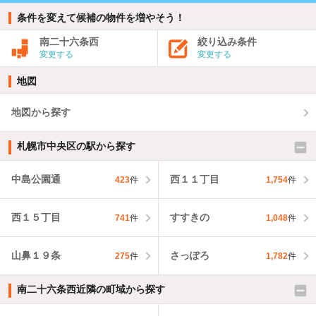
条件を変えて候補の物件を増やそう！
南二十六条西
絞り込み条件
変更する
変更する
地図
地図から探す
札幌市中央区の駅から探す
中島公園通
西１１丁目
423
件
1,754
件
西１５丁目
すすきの
741
件
1,048
件
山鼻１９条
さっぽろ
275
件
1,782
件
南二十六条西近隣の町域から探す