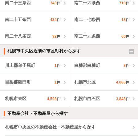
南二十三条西
南二十四条西
343
件
710
件
南二十五条西
南二十七条西
434
件
18
件
南二十八条西
南二十九条西
92
件
60
件
札幌市中央区近隣の市区町村から探す
川上郡弟子屈町
白糠郡白糠町
1
件
8
件
目梨郡羅臼町
札幌市北区
1
件
4,066
件
札幌市東区
札幌市白石区
4,598
件
3,843
件
不動産会社・不動産屋から探す
札幌市中央区の不動産会社・不動産屋から探す