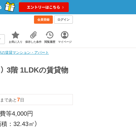
会員登録
ログイン
お気に入り
保存した条件
閲覧履歴
マイページ
LDKの賃貸マンション・アパート
 3階 1LDKの賃貸物
7
まであと
日
費等4,000円
積：32.43㎡）