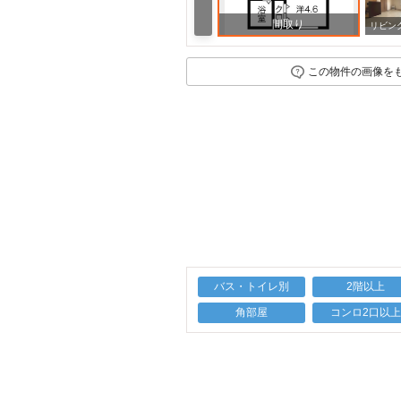
間取り
この物件の画像を
バス・トイレ別
2階以上
角部屋
コンロ2口以