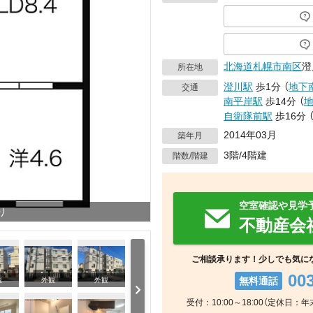
北海道
札幌市南区
澄
所在地
澄川駅
歩1分
（
地下
交通
南平岸駅
歩14分
（
自衛隊前駅
歩16分
2014年03月
築年月
3階/4階建
階数/階建
空室確認や見学
り
不動産会
ご相談承ります！少しでも気に
00
無料通話
観
外観
外観
受付：10:00～18:00（定休日