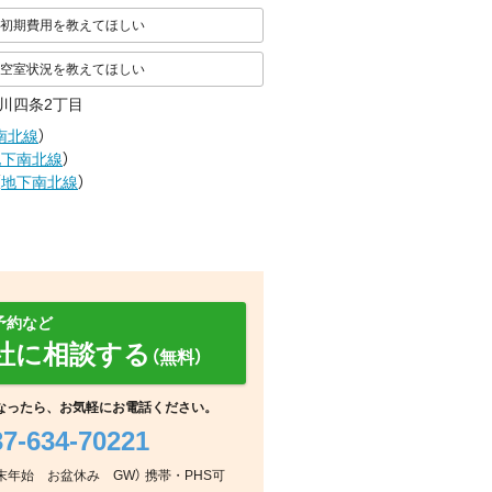
初期費用を教えてほしい
空室状況を教えてほしい
川四条2丁目
南北線
）
地下南北線
）
（
地下南北線
）
予約など
社に相談する
（無料）
なったら、お気軽にお電話ください。
37-634-70221
玄関
地図
その他
：年末年始 お盆休み GW） 携帯・PHS可