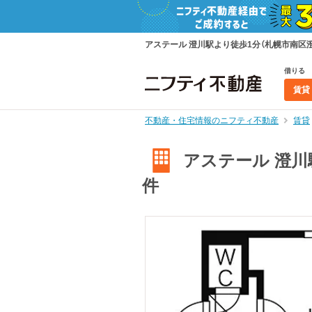
アステール 澄川駅より徒歩1分（札幌市南区澄川
借りる
賃貸
不動産・住宅情報のニフティ不動産
賃貸
アステール 澄川駅
件