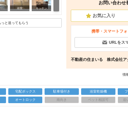
お問い合わせ番号
室内
リビング/ダイニング
浴室
キッチン
お気に入り
もっと送ってもらう
携帯・スマートフォ
URLをス
不動産の住まいる 株式会社ア
情報
宅配ボックス
駐車場付き
浴室乾燥機
上
オートロック
南向き
ペット相談可
追