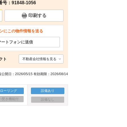
：91848-1056
周辺
その他
その他
その他
印刷する
ンにこの物件情報を送る
マートフォンに送信
クト
不動産会社情報を見る
公開日：2026/05/15 有効期限：2026/08/14
フローリング
設備あり
い焚き機能付
設備なし