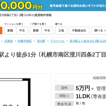
四条2丁目） 3階 1LDKの賃貸物件情報
マンションを買う
一戸建てを買う
建てる
新築
中古
新築
中古
土地
不動産会社
調べる
北海道
札幌市南区
澄川駅
アステール
澄川駅より徒歩1分 3階 1
より徒歩1分 （札幌市南区澄川四条2丁目）
掲載期限
5万円
賃料
＋ 管理
1LDK
間取り
（専有面
無 / 無
敷金/礼金