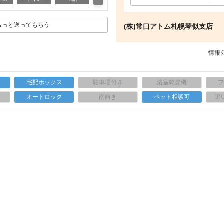
もっと送ってもらう
(株)常口アトム札幌琴似支店
情報公
宅配ボックス
駐車場付き
浴室乾燥機
上
オートロック
南向き
ペット相談可
追