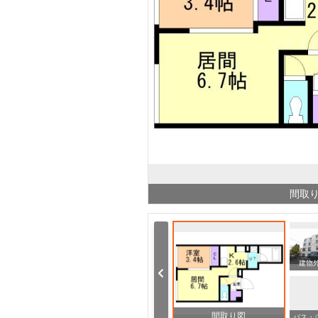
間取
ドラックストア サツドラ西町南店（ドラッグストア）まで751m
ホームセンター ブックオフ札幌琴似店（ホームセンター）まで2018m
建物
間取り図
その他 札幌市立手稲東中学校（その他）まで193m