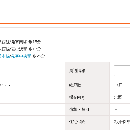
西線/発寒南駅 歩15分
西線/宮の沢駅 歩17分
館本線
/
発寒中央駅
歩25分
周辺情報
7K2.6
総戸数
17戸
採光向き
北西
償却・敷引
－
住宅保険
2万円2