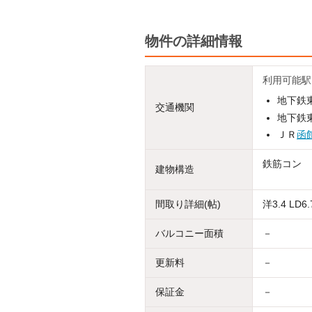
物件の詳細情報
利用可能駅
地下鉄東
交通機関
地下鉄東
ＪＲ
函
鉄筋コン
建物構造
間取り詳細(帖)
洋3.4 LD6.
バルコニー面積
－
更新料
－
保証金
－