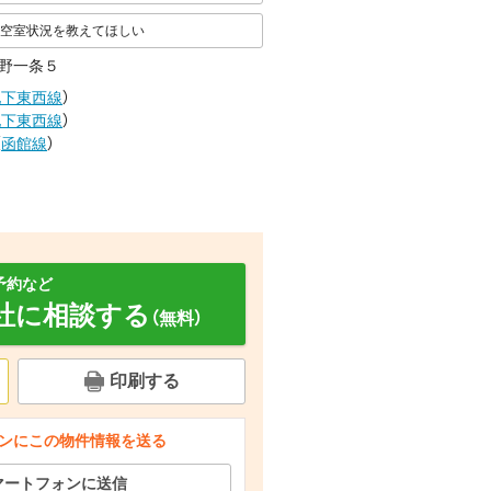
空室状況を教えてほしい
野一条５
地下東西線
）
地下東西線
）
（
函館線
）
予約など
社に相談する
（無料）
印刷する
面設備
セキュリティ
その他設備
ンにこの物件情報を送る
マートフォンに送信
スーパー 北海市場西町店（スーパー）まで447m
玄関
エントランス
駐車場