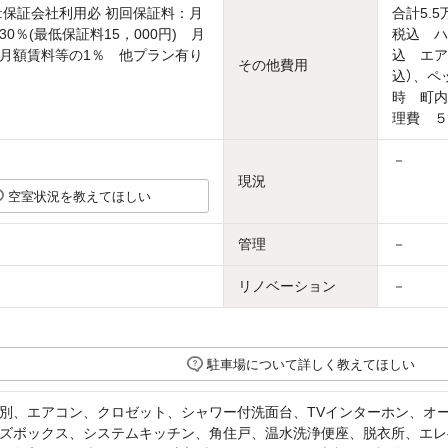
:保証会社利用必 初回保証料：月
合計5.
0％(最低保証料15，000円) 月
税込 ハ
月額賃料等の1％ 他プラン有り
込 エア
その他費用
込）、ペ
時 町内
理費 ５
－
現況
空室状況を教えてほしい
管理
－
リノベーション
－
駐車場について詳しく教えてほしい
別、エアコン、クロゼット、シャワー付洗面台、TVインターホン、オ
ズボックス、システムキッチン、角住戸、温水洗浄便座、脱衣所、エレ