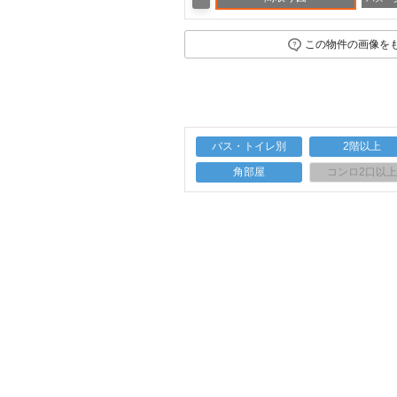
この物件の画像を
バス・トイレ別
2階以上
角部屋
コンロ2口以