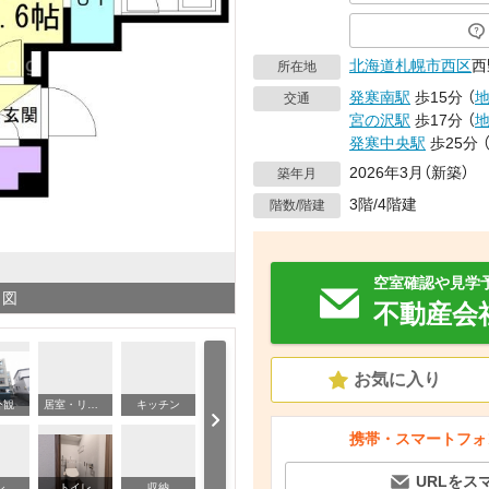
北海道
札幌市西区
西
所在地
発寒南駅
歩15分
（
交通
宮の沢駅
歩17分
（
発寒中央駅
歩25分
2026年3月（新築）
築年月
3階/4階建
階数/階建
空室確認や見学
り図
不動産会
お気に入り
外観
居室・リビング
キッチン
洗
携帯・スマートフォ
URLをス
その他部屋・スペース
バス・シャワールーム
トイレ
収納