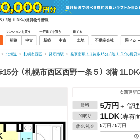
 3階 1LDKの賃貸物件情報
マンションを買う
一戸建てを買う
建てる
新築
中古
新築
中古
土地
不動産会社
調べる
北海道
札幌市西区
発寒南駅
発寒南駅より徒歩15分 3階 1LDKの賃
5分 （札幌市西区西野一条５） 3階 1LD
次回更新日：
5万円
賃料
＋ 管理
1LDK
間取り
（専有面
5万円 / 5万円
敷金/礼金