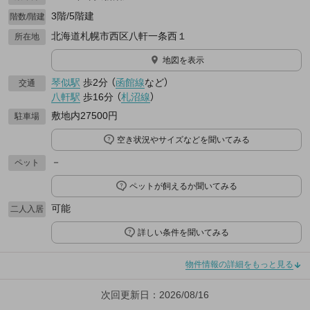
3階/5階建
階数/階建
北海道札幌市西区八軒一条西１
所在地
地図を表示
琴似駅
歩2分
（
函館線
など
）
交通
八軒駅
歩16分
（
札沼線
）
敷地内27500円
駐車場
空き状況やサイズなどを聞いてみる
－
ペット
ペットが飼えるか聞いてみる
可能
二人入居
詳しい条件を聞いてみる
物件情報の詳細をもっと見る
次回更新日：2026/08/16