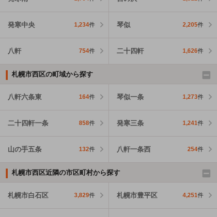
発寒中央
琴似
1,234
件
2,205
件
八軒
二十四軒
754
件
1,626
件
札幌市西区の町域から探す
八軒六条東
琴似一条
164
件
1,273
件
二十四軒一条
発寒三条
858
件
1,241
件
山の手五条
八軒一条西
132
件
254
件
札幌市西区近隣の市区町村から探す
札幌市白石区
札幌市豊平区
3,829
件
4,251
件