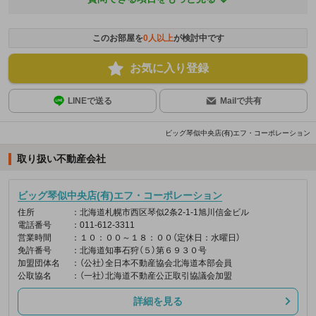
このお部屋を
0
人以上
が検討中です
お気に入り登録
LINEで送る
Mailで共有
ビッグ琴似中央店(有)エフ・コーポレーション
取り扱い不動産会社
ビッグ琴似中央店(有)エフ・コーポレーション
住所
：北海道札幌市西区琴似2条2-1-1旭川信金ビル
電話番号
：011-612-3311
営業時間
：１０：００～１８：００（定休日：水曜日）
免許番号
：北海道知事石狩（５）第６９３０号
加盟団体名
：（公社）全日本不動産協会北海道本部会員
公取協名
：（一社）北海道不動産公正取引協議会加盟
詳細を見る