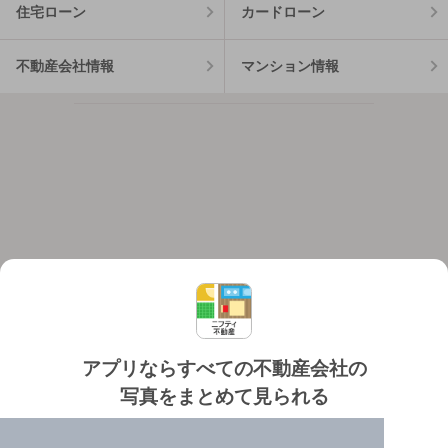
住宅ローン
カードローン
不動産会社情報
マンション情報
アプリならすべての不動産会社の
写真をまとめて見られる
対応機種
個人情報保護ポリシー
利用規約
運営会社
✔️
たくさんの写真でイメージふくらむ
ヘルプ・お問い合わせ
採用情報