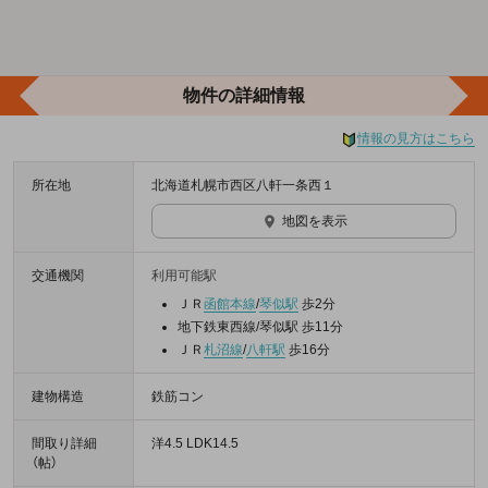
物件の詳細情報
情報の見方はこちら
所在地
北海道札幌市西区八軒一条西１
地図を表示
交通機関
利用可能駅
ＪＲ
函館本線
/
琴似駅
歩2分
地下鉄東西線/琴似駅 歩11分
ＪＲ
札沼線
/
八軒駅
歩16分
建物構造
鉄筋コン
間取り詳細
洋4.5 LDK14.5
（帖）