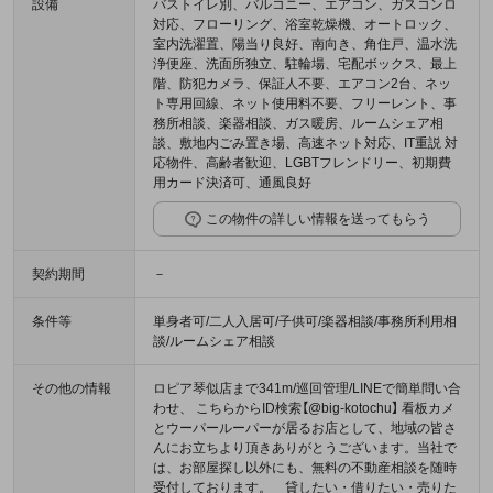
設備
バストイレ別、バルコニー、エアコン、ガスコンロ
対応、フローリング、浴室乾燥機、オートロック、
室内洗濯置、陽当り良好、南向き、角住戸、温水洗
浄便座、洗面所独立、駐輪場、宅配ボックス、最上
階、防犯カメラ、保証人不要、エアコン2台、ネッ
ト専用回線、ネット使用料不要、フリーレント、事
務所相談、楽器相談、ガス暖房、ルームシェア相
談、敷地内ごみ置き場、高速ネット対応、IT重説 対
応物件、高齢者歓迎、LGBTフレンドリー、初期費
用カード決済可、通風良好
この物件の詳しい情報を送ってもらう
契約期間
－
条件等
単身者可/二人入居可/子供可/楽器相談/事務所利用相
談/ルームシェア相談
その他の情報
ロピア琴似店まで341m/巡回管理/LINEで簡単問い合
わせ、 こちらからID検索【@big-kotochu】 看板カメ
とウーパールーパーが居るお店として、地域の皆さ
んにお立ちより頂きありがとうございます。当社で
は、お部屋探し以外にも、無料の不動産相談を随時
受付しております。 貸したい・借りたい・売りた