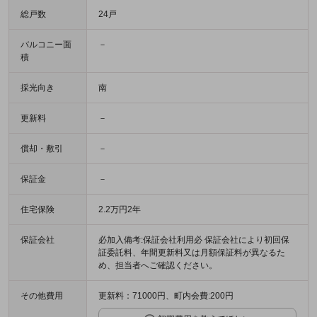
総戸数
24戸
バルコニー面
－
積
採光向き
南
更新料
－
償却・敷引
－
保証金
－
住宅保険
2.2万円2年
保証会社
必加入備考:保証会社利用必 保証会社により初回保
証委託料、年間更新料又は月額保証料が異なるた
め、担当者へご確認ください。
その他費用
更新料：71000円、町内会費:200円