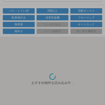
バス・トイレ別
2階以上
宅配ボックス
駐車場付き
浴室乾燥機
フローリング
角部屋
コンロ2口以上
オートロック
南向き
ペット相談可
追い焚き機能付
おすすめ物件を読み込み中...