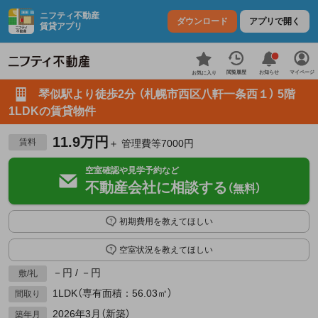
ニフティ不動産
ダウンロード
アプリで開く
賃貸アプリ
お知らせ
閲覧履歴
マイページ
お気に入り
琴似駅より徒歩2分 （札幌市西区八軒一条西１） 5階
1LDKの賃貸物件
11.9万円
賃料
＋ 管理費等7000円
空室確認や見学予約など
不動産会社に相談する
（無料）
初期費用を教えてほしい
空室状況を教えてほしい
－円 / －円
敷/礼
1LDK（専有面積：56.03㎡）
間取り
2026年3月（新築）
築年月