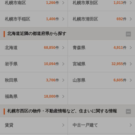
札幌市南区
札幌市厚別区
1,266
件
1,013
件
札幌市手稲区
札幌市清田区
1,406
件
692
件
北海道近隣の都道府県から探す
北海道
青森県
68,850
件
4,911
件
岩手県
宮城県
10,094
件
32,955
件
秋田県
山形県
3,706
件
6,605
件
福島県
18,000
件
札幌市西区の物件・不動産情報など、住まいに関する情報
賃貸
中古一戸建て