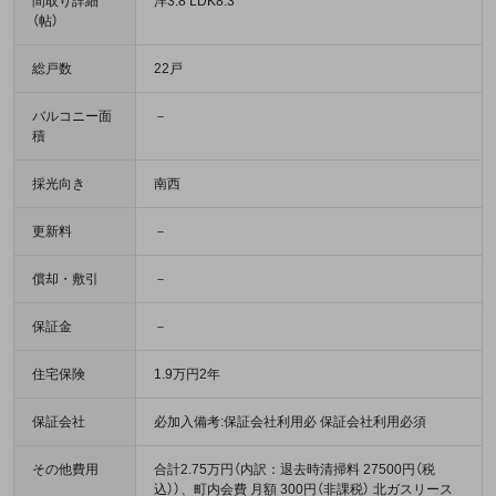
間取り詳細
洋3.8 LDK8.3
（帖）
総戸数
22戸
バルコニー面
－
積
採光向き
南西
更新料
－
償却・敷引
－
保証金
－
住宅保険
1.9万円2年
保証会社
必加入備考:保証会社利用必 保証会社利用必須
その他費用
合計2.75万円（内訳：退去時清掃料 27500円（税
込））、町内会費 月額 300円（非課税） 北ガスリース