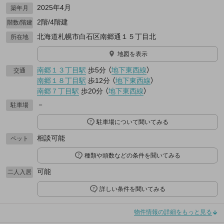
2025年4月
築年月
2階/4階建
階数/階建
北海道札幌市白石区南郷通１５丁目北
所在地
地図を表示
南郷１３丁目駅
歩5分
（
地下東西線
）
交通
南郷１８丁目駅
歩12分
（
地下東西線
）
南郷７丁目駅
歩20分
（
地下東西線
）
－
駐車場
駐車場について聞いてみる
相談可能
ペット
種類や頭数などの条件を聞いてみる
可能
二人入居
詳しい条件を聞いてみる
物件情報の詳細をもっと見る