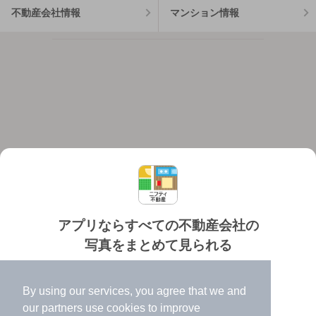
不動産会社情報
マンション情報
アプリならすべての不動産会社の
写真をまとめて見られる
対応機種
個人情報保護ポリシー
利用規約
運営会社
✔️
たくさんの写真でイメージふくらむ
ヘルプ・お問い合わせ
採用情報
By using our services, you agree that we and
✔️
高速表示で似た物件も見つけやすい
our
partners
use cookies to improve
✔️
便利な通知機能も充実