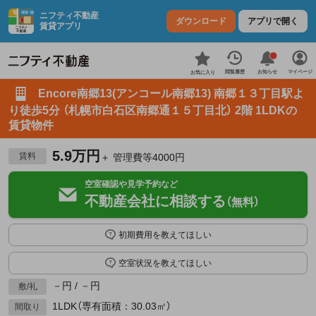
ニフティ不動産
ダウンロード
アプリで開く
賃貸アプリ
お知らせ
閲覧履歴
マイページ
お気に入り
Encore南郷13(アンコール南郷13) 南郷１３丁目駅よ
り徒歩5分 （札幌市白石区南郷通１５丁目北） 2階 1LDKの
賃貸物件
5.9万円
賃料
＋ 管理費等4000円
空室確認や見学予約など
不動産会社に相談する
（無料）
初期費用を教えてほしい
空室状況を教えてほしい
－円 / －円
敷/礼
1LDK（専有面積：30.03㎡）
間取り