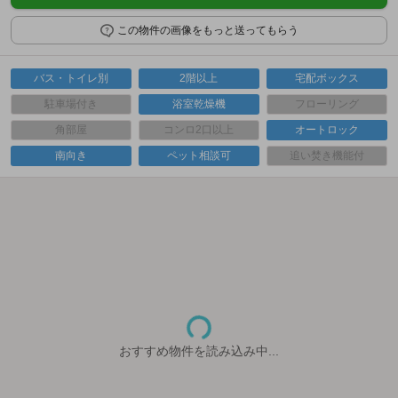
この物件の画像をもっと送ってもらう
バス・トイレ別
2階以上
宅配ボックス
駐車場付き
浴室乾燥機
フローリング
角部屋
コンロ2口以上
オートロック
南向き
ペット相談可
追い焚き機能付
おすすめ物件を読み込み中...