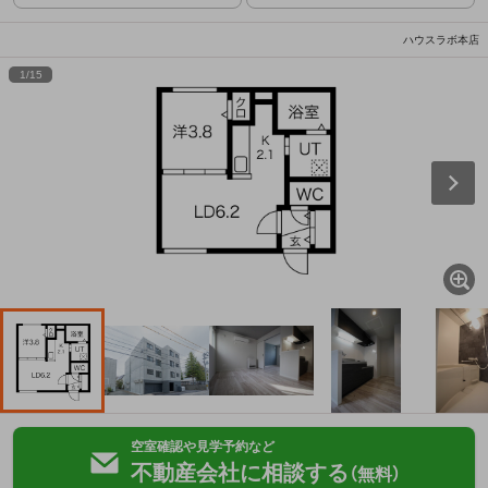
ハウスラボ本店
1
/
15
空室確認や見学予約など
不動産会社に相談する
（無料）