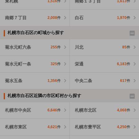
東札幌
南郷１３丁目
1,516
件
1,613
件
南郷７丁目
白石
2,008
件
1,970
件
札幌市白石区の町域から探す
菊水元町六条
川北
255
件
85
件
菊水元町一条
栄通
325
件
6,183
件
菊水五条
中央二条
1,356
件
617
件
札幌市白石区近隣の市区町村から探す
札幌市中央区
札幌市北区
6,646
件
4,068
件
札幌市東区
札幌市豊平区
4,621
件
4,250
件