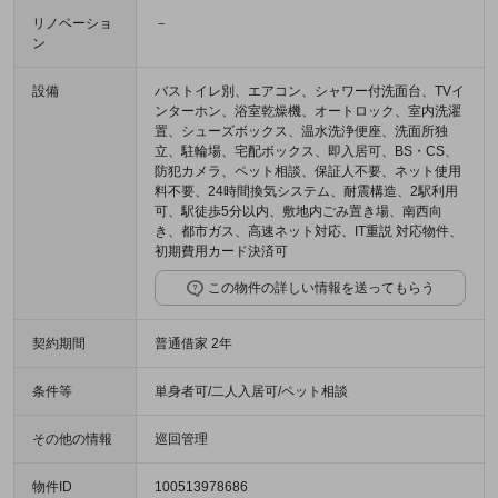
リノベーショ
－
ン
設備
バストイレ別、エアコン、シャワー付洗面台、TVイ
ンターホン、浴室乾燥機、オートロック、室内洗濯
置、シューズボックス、温水洗浄便座、洗面所独
立、駐輪場、宅配ボックス、即入居可、BS・CS、
防犯カメラ、ペット相談、保証人不要、ネット使用
料不要、24時間換気システム、耐震構造、2駅利用
可、駅徒歩5分以内、敷地内ごみ置き場、南西向
き、都市ガス、高速ネット対応、IT重説 対応物件、
初期費用カード決済可
この物件の詳しい情報を送ってもらう
契約期間
普通借家 2年
条件等
単身者可/二人入居可/ペット相談
その他の情報
巡回管理
物件ID
100513978686