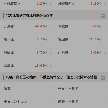
札幌市南区
札幌市西区
1,277
件
3,189
件
北海道近隣の都道府県から探す
北海道
青森県
68,966
件
4,910
件
岩手県
宮城県
10,105
件
33,119
件
秋田県
山形県
3,706
件
6,603
件
福島県
18,062
件
札幌市白石区の物件・不動産情報など、住まいに関する情報
賃貸
中古一戸建て
中古マンション
新築一戸建て