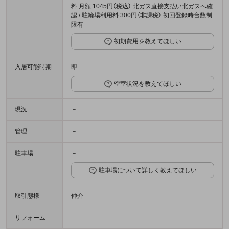
料 月額 1045円（税込） 北ガス直接支払い北ガスへ確
認 / 駐輪場利用料 300円（非課税） 初回登録時台数制
限有
初期費用を教えてほしい
入居可能時期
即
空室状況を教えてほしい
現況
－
管理
－
駐車場
－
駐車場について詳しく教えてほしい
取引態様
仲介
リフォーム
－