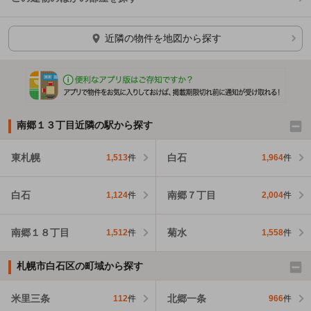
ほかの部屋を検索中…
近隣の物件を地図から探す
南郷１３丁目近隣の駅から探す
東札幌
白石
1,513
件
1,964
件
白石
南郷７丁目
1,124
件
2,004
件
南郷１８丁目
菊水
1,512
件
1,558
件
札幌市白石区の町域から探す
米里三条
北郷一条
112
件
966
件