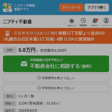
ニフティ不動産
ダウンロード
アプリで開く
賃貸アプリ
お知らせ
閲覧履歴
マイページ
お気に入り
ＣＯＲＳＯ（コルソ） 401 南郷13丁目駅より徒歩6分
（札幌市白石区本通13丁目南） 4階 1LDKの賃貸物件
5.8万円
賃料
＋ 管理費等4,000円
空室確認や見学予約など
不動産会社に相談する
（無料）
初期費用を教えてほしい
空室状況を教えてほしい
1ヶ月 / 無
敷/礼
1LDK（専有面積：31.03㎡）
間取り
2024年03月
築年月