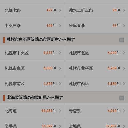
北郷七条
菊水上町三条
197
件
94
件
中央三条
米里五条
196
件
23
件
札幌市白石区近隣の市区町村から探す
札幌市中央区
札幌市北区
6,637
件
4,049
件
札幌市東区
札幌市豊平区
4,605
件
4,249
件
札幌市南区
札幌市西区
1,265
件
3,180
件
北海道近隣の都道府県から探す
北海道
青森県
68,856
件
4,918
件
岩手県
宮城県
10,092
件
32,957
件