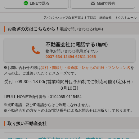
LINEで送る
Mailで共有
アパマンショップ白石南郷１３丁目店 株式会社 ネクストエール
お急ぎの方はこちらから！
電話で問い合わせる(無料)
不動産会社に電話する
（無料）
物件お問い合わせ専用ダイヤル
0037-634-12494-62811-1055
※お問い合わせの際は
賃料・間取り・最寄駅・駅からの距離・マンション名
を
メモの上、ご連絡いただくとスムーズです。
受付：09:30～18:00((営業時間外は予約制でご対応可能))（定休日：
8月10日）
LIFULL HOME'S物件番号：3104085-0115454
※光IP電話、及びIP電話からはご利用になれません。
※不動産会社の方からの上記電話番号によるお問合せはお断りしております。
取り扱い不動産会社