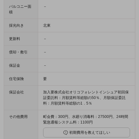
バルコニー面
－
積
採光向き
北東
更新料
－
償却・敷引
－
保証金
－
住宅保険
要
保証会社
加入要株式会社オリコフォレントインシュア初回保
証委託料：月額賃料等総額の50％、月額保証委託
料：月額賃料等総額の1．5％
その他費用
町会費：300円、水廻り消毒料：27500円、24時間
緊急通報システム料：1100円
初期費用を教えてほしい