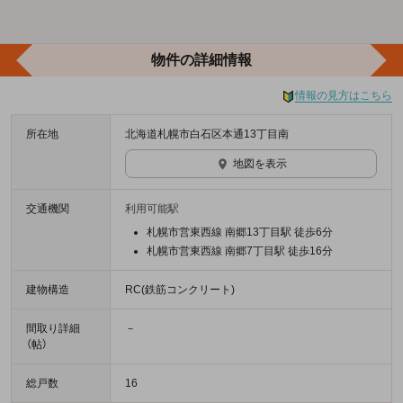
物件の詳細情報
情報の見方はこちら
所在地
北海道札幌市白石区本通13丁目南
地図を表示
交通機関
利用可能駅
札幌市営東西線 南郷13丁目駅 徒歩6分
札幌市営東西線 南郷7丁目駅 徒歩16分
建物構造
RC(鉄筋コンクリート)
間取り詳細
－
（帖）
総戸数
16