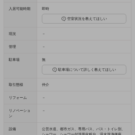
入居可能時期
即時
空室状況を教えてほしい
現況
－
管理
－
駐車場
無
駐車場について詳しく教えてほしい
取引態様
仲介
リフォーム
－
リノベーショ
－
ン
設備
公営水道、都市ガス、専用バス、バス・トイレ別、
シャワー、シャワー付洗面化粧台、温水洗浄便座、