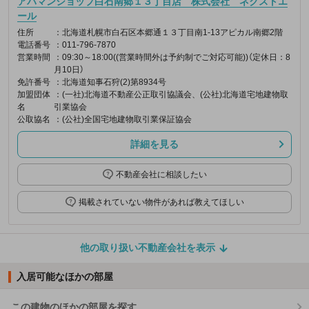
アパマンショップ白石南郷１３丁目店 株式会社 ネクストエ
ール
住所
：北海道札幌市白石区本郷通１３丁目南1-13アピカル南郷2階
電話番号
：011-796-7870
営業時間
：09:30～18:00((営業時間外は予約制でご対応可能))（定休日：8
月10日）
免許番号
：北海道知事石狩(2)第8934号
加盟団体
：(一社)北海道不動産公正取引協議会、(公社)北海道宅地建物取
名
引業協会
公取協名
：(公社)全国宅地建物取引業保証協会
詳細を見る
不動産会社に相談したい
掲載されていない物件があれば教えてほしい
他の取り扱い不動産会社を表示
入居可能なほかの部屋
この建物のほかの部屋を探す