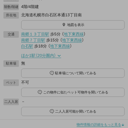
4階/4階建
階数/階建
北海道札幌市白石区本通13丁目南
所在地
地図を表示
南郷１３丁目駅
歩5分
（
地下東西線
）
交通
南郷７丁目駅
歩15分
（
地下東西線
）
白石駅
歩18分
（
地下東西線
）
ほか1駅（20分圏内）
無
駐車場
駐車場について聞いてみる
不可
ペット
この物件に似たペット可物件を聞いてみる
－
二人入居
二人入居可能か聞いてみる
物件情報の詳細をもっと見る