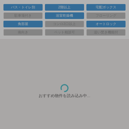
バス・トイレ別
2階以上
宅配ボックス
駐車場付き
浴室乾燥機
フローリング
角部屋
コンロ2口以上
オートロック
南向き
ペット相談可
追い焚き機能付
おすすめ物件を読み込み中...