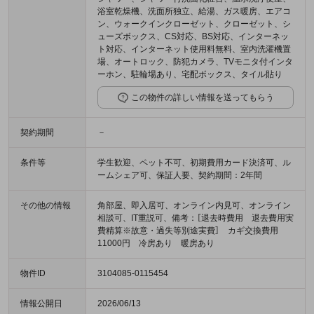
浴室乾燥機、洗面所独立、給湯、ガス暖房、エアコ
ン、ウォークインクローゼット、クローゼット、シ
ューズボックス、CS対応、BS対応、インターネッ
ト対応、インターネット使用料無料、室内洗濯機置
場、オートロック、防犯カメラ、TVモニタ付インタ
ーホン、駐輪場あり、宅配ボックス、タイル貼り
この物件の詳しい情報を送ってもらう
契約期間
－
条件等
学生歓迎、ペット不可、初期費用カード決済可、ル
ームシェア可、保証人要、契約期間：2年間
その他の情報
角部屋、即入居可、オンライン内見可、オンライン
相談可、IT重説可、備考：［退去時費用 退去費用実
費精算※故意・過失等別途実費］ カギ交換費用
11000円 冷房あり 暖房あり
物件ID
3104085-0115454
情報公開日
2026/06/13