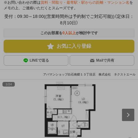
※お問い合わせの際は
賃料・間取り・最寄駅・駅からの距離・マンション名
を
メモの上、ご連絡いただくとスムーズです。
受付：09:30～18:00((営業時間外は予約制でご対応可能))（定休日：
8月10日）
このお部屋を
0
人以上
が検討中です
お気に入り登録
LINEで送る
Mailで共有
アパマンショップ白石南郷１３丁目店 株式会社 ネクストエール
1
/
24