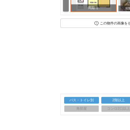
間取り
浴
この物件の画像を
バス・トイレ別
2階以上
角部屋
コンロ2口以