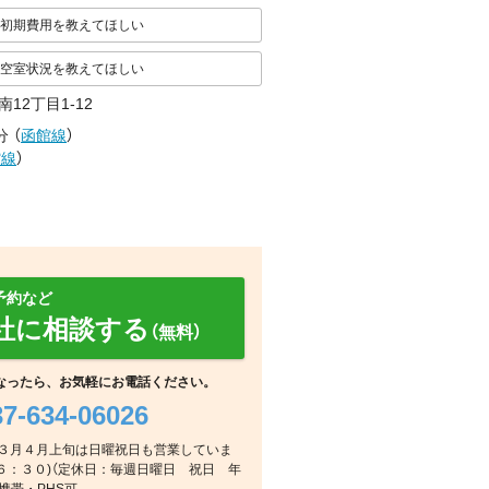
初期費用を教えてほしい
空室状況を教えてほしい
12丁目1-12
分
（
函館線
）
館線
）
予約など
社に相談する
（無料）
なったら、お気軽にお電話ください。
37-634-06026
その他
その他
その他
の２月３月４月上旬は日曜祝日も営業していま
６：３０)（定休日：毎週日曜日 祝日 年