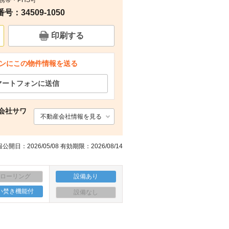
 携帯・PHS可
：34509-1050
周辺
その他
その他
周辺
印刷する
ンにこの物件情報を送る
マートフォンに送信
会社サワ
不動産会社情報を見る
公開日：2026/05/08 有効期限：2026/08/14
フローリング
設備あり
い焚き機能付
設備なし