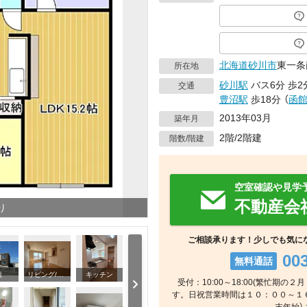
北海道
砂川市
東一条南
所在地
砂川駅
バス6分
歩2
交通
豊沼駅
歩18分
（
函
2013年03月
築年月
2階/2階建
階数/階建
空室確認や見学
不動産会
り
ご相談承ります！少しでも気に
00
無料通話
観
リビング/ダイニング
キッチン
受付：10:00～18:00(繁忙期
す。日祝営業時間は１０：００～１