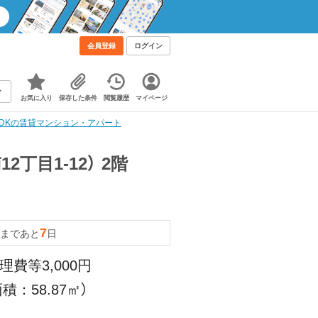
会員登録
ログイン
お気に入り
保存した条件
閲覧履歴
マイページ
2LDKの賃貸マンション・アパート
丁目1-12） 2階
7
まであと
日
理費等3,000円
積：58.87㎡）