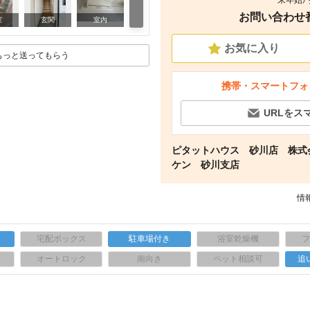
末年始）
お問い合わせ番号
その他
室
玄関
室内
お気に入り
もっと送ってもらう
携帯・スマートフォ
URLをス
ピタットハウス 砂川店 株式
ケン 砂川支店
情報
宅配ボックス
駐車場付き
浴室乾燥機
上
オートロック
南向き
ペット相談可
追