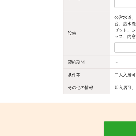
公営水道、
台、温水洗
ゼット、シ
設備
ラス、内窓
契約期間
－
条件等
二人入居可
その他の情報
即入居可、