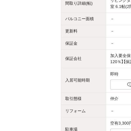
リビングダイ
間取り詳細(帖)
室 6.1帖(2
バルコニー面積
－
更新料
－
保証金
－
加入要全保
保証会社
120％】【
即時
入居可能時期
取引態様
仲介
リフォーム
－
空有3,300
駐車場