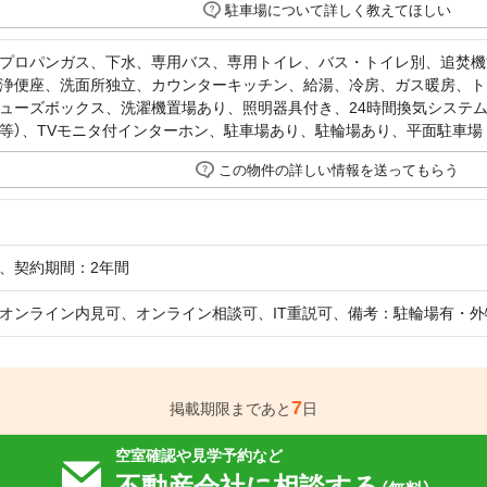
駐車場について詳しく教えてほしい
プロパンガス、下水、専用バス、専用トイレ、バス・トイレ別、追焚機
浄便座、洗面所独立、カウンターキッチン、給湯、冷房、ガス暖房、ト
ューズボックス、洗濯機置場あり、照明器具付き、24時間換気システム
等）、TVモニタ付インターホン、駐車場あり、駐輪場あり、平面駐車場
この物件の詳しい情報を送ってもらう
、契約期間：2年間
オンライン内見可、オンライン相談可、IT重説可、備考：駐輪場有・
7
掲載期限まであと
日
空室確認や見学予約など
不動産会社に相談する