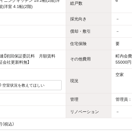
ニングキッチン 15.2帖(2階)洋
6
総戸数
階)洋室 4.1帖(2階)
採光向き
－
償却・敷引
－
住宅保険
要
連【初回保証委託料 月額賃料
町内会費
その他費用
保証会社更新料無】
55000
空家
現況
空室状況を教えてほしい
管理
管理員：
リノベーション
－
円（税込）