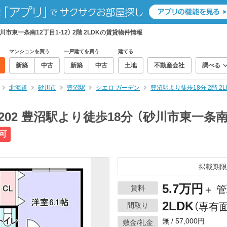
川市東一条南12丁目1-12） 2階 2LDKの賃貸物件情報
マンションを買う
一戸建てを買う
建てる
新築
中古
新築
中古
土地
不動産会社
調べる
北海道
砂川市
豊沼駅
シエロ ガーデン
豊沼駅より徒歩18分 2階 
02 豊沼駅より徒歩18分 （砂川市東一条南12
可
掲載期限
5.7万円
賃料
＋ 管
2LDK
間取り
（専有面
無 / 57,000円
敷金/礼金