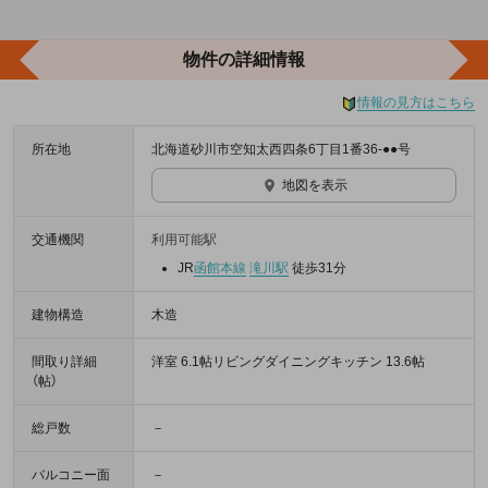
物件の詳細情報
情報の見方はこちら
所在地
北海道砂川市空知太西四条6丁目1番36-●●号
地図を表示
交通機関
利用可能駅
JR
函館本線
滝川駅
徒歩31分
建物構造
木造
間取り詳細
洋室 6.1帖リビングダイニングキッチン 13.6帖
（帖）
総戸数
－
バルコニー面
－