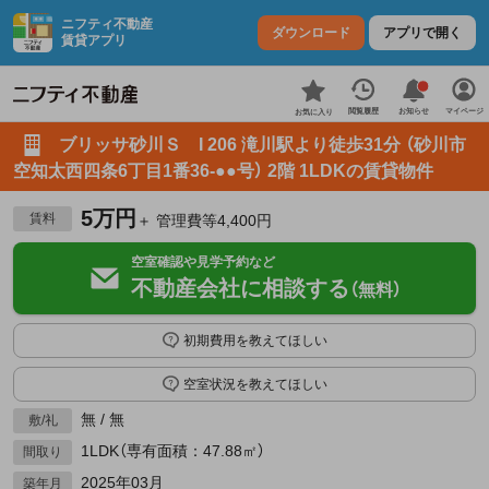
ニフティ不動産
ダウンロード
アプリで開く
賃貸アプリ
お知らせ
閲覧履歴
マイページ
お気に入り
ブリッサ砂川Ｓ I 206 滝川駅より徒歩31分 （砂川市
空知太西四条6丁目1番36-●●号） 2階 1LDKの賃貸物件
5万円
賃料
＋ 管理費等4,400円
空室確認や見学予約など
不動産会社に相談する
（無料）
初期費用を教えてほしい
空室状況を教えてほしい
無 / 無
敷/礼
1LDK（専有面積：47.88㎡）
間取り
2025年03月
築年月