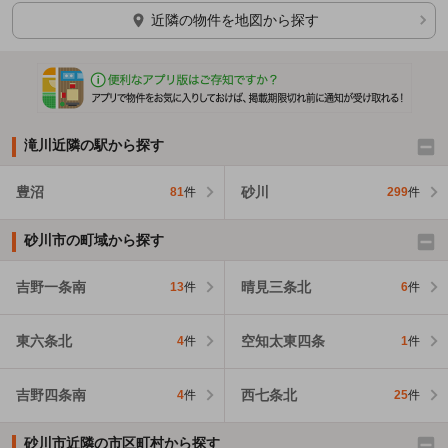
近隣の物件を地図から探す
滝川近隣の駅から探す
豊沼
砂川
81
件
299
件
砂川市の町域から探す
吉野一条南
晴見三条北
13
件
6
件
東六条北
空知太東四条
4
件
1
件
吉野四条南
西七条北
4
件
25
件
砂川市近隣の市区町村から探す