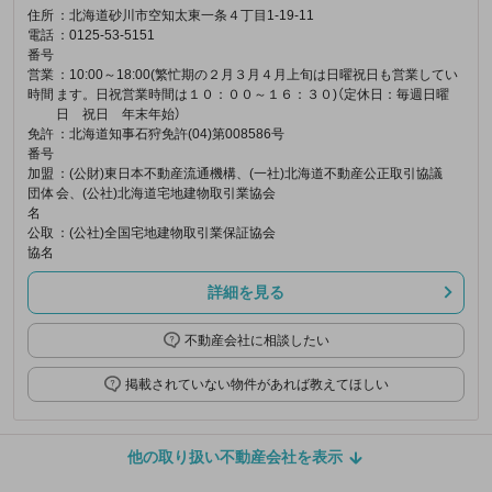
住所
：北海道砂川市空知太東一条４丁目1-19-11
電話
：0125-53-5151
番号
営業
：10:00～18:00(繁忙期の２月３月４月上旬は日曜祝日も営業してい
時間
ます。日祝営業時間は１０：００～１６：３０)（定休日：毎週日曜
日 祝日 年末年始）
免許
：北海道知事石狩免許(04)第008586号
番号
加盟
：(公財)東日本不動産流通機構、(一社)北海道不動産公正取引協議
団体
会、(公社)北海道宅地建物取引業協会
名
公取
：(公社)全国宅地建物取引業保証協会
協名
詳細を見る
不動産会社に相談したい
掲載されていない物件があれば教えてほしい
他の取り扱い不動産会社を表示