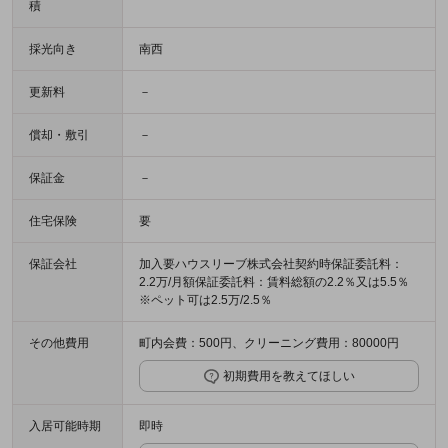
積
採光向き
南西
更新料
－
償却・敷引
－
保証金
－
住宅保険
要
保証会社
加入要ハウスリーブ株式会社契約時保証委託料：
2.2万/月額保証委託料：賃料総額の2.2％又は5.5％
※ペット可は2.5万/2.5％
その他費用
町内会費：500円、クリーニング費用：80000円
初期費用を教えてほしい
入居可能時期
即時