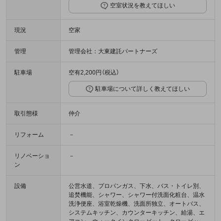
空室状況を教えてほしい
現況
空家
管理
管理会社：大東建託パートナーズ
駐車場
空有2,200円（税込）
駐車場について詳しく教えてほしい
取引態様
仲介
リフォーム
－
リノベーショ
－
ン
設備
公営水道、プロパンガス、下水、バス・トイレ別、
追焚機能、シャワー、シャワー付洗面化粧台、温水
洗浄便座、浴室乾燥機、洗面所独立、オートバス、
システムキッチン、カウンターキッチン、給湯、エ