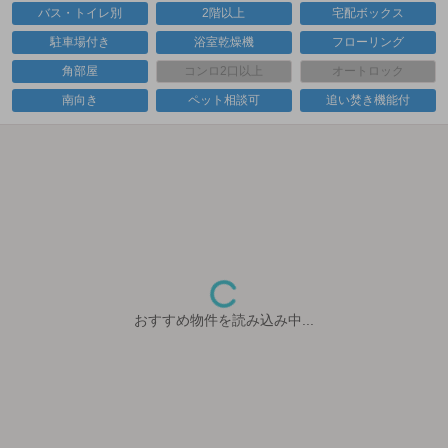
バス・トイレ別
2階以上
宅配ボックス
駐車場付き
浴室乾燥機
フローリング
角部屋
コンロ2口以上
オートロック
南向き
ペット相談可
追い焚き機能付
おすすめ物件を読み込み中...