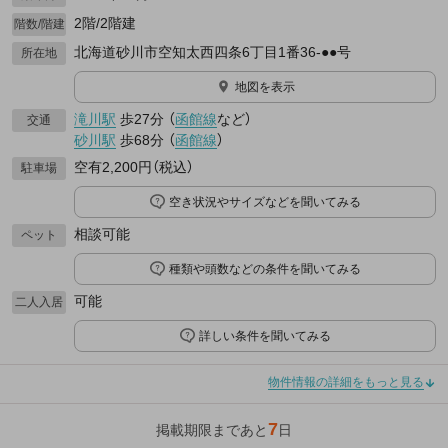
2階/2階建
階数/階建
北海道砂川市空知太西四条6丁目1番36-●●号
所在地
地図を表示
滝川駅
歩27分
（
函館線
など
）
交通
砂川駅
歩68分
（
函館線
）
空有2,200円（税込）
駐車場
空き状況やサイズなどを聞いてみる
相談可能
ペット
種類や頭数などの条件を聞いてみる
可能
二人入居
詳しい条件を聞いてみる
物件情報の詳細をもっと見る
7
掲載期限まであと
日