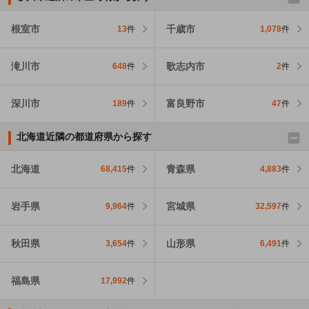
根室市
千歳市
13
件
1,078
件
滝川市
歌志内市
648
件
2
件
深川市
富良野市
189
件
47
件
北海道近隣の都道府県から探す
北海道
青森県
68,415
件
4,883
件
岩手県
宮城県
9,964
件
32,597
件
秋田県
山形県
3,654
件
6,491
件
福島県
17,992
件