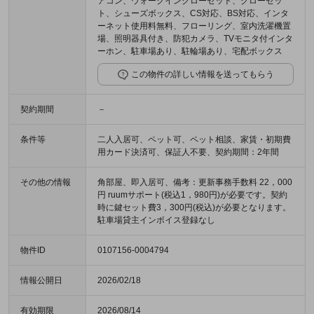
アコン、ウォークインクローゼット、クローゼッ
ト、シューズボックス、CS対応、BS対応、インタ
ーネット使用料無料、フローリング、室内洗濯機置
場、照明器具付き、防犯カメラ、TVモニタ付インタ
ーホン、駐車場あり、駐輪場あり、宅配ボックス
この物件の詳しい情報を送ってもらう
契約期間
－
条件等
二人入居可、ペット可、ペット相談、家賃・初期費
用カード決済可、保証人不要、契約期間：2年間
その他の情報
角部屋、即入居可、備考：更新事務手数料 22，000
円 ruumサポート(税込1，980円)が必要です。契約
時に鍵セット費3，300円(税込)が必要となります。
駐車場貸主インボイス登録なし
物件ID
0107156-0004794
情報公開日
2026/02/18
有効期限
2026/08/14