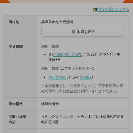
情報の見方はこちら
所在地
兵庫県赤穂市元沖町
地図を表示
交通機関
利用可能駅
JR
赤穂線
播州赤穂駅
バス12分 さつき町下車
徒歩8分
利用可能駅（ニフティ不動産調べ）
播州赤穂駅
歩40分
（
赤穂線
）
※参考情報としての表示ですので、所要時間等の正
確な情報は不動産会社にお問い合わせください。
建物構造
軽量鉄骨造
間取り詳細
リビングダイニングキッチン 10.5帖洋室 6帖洋室 6
（帖）
帖和室 6畳