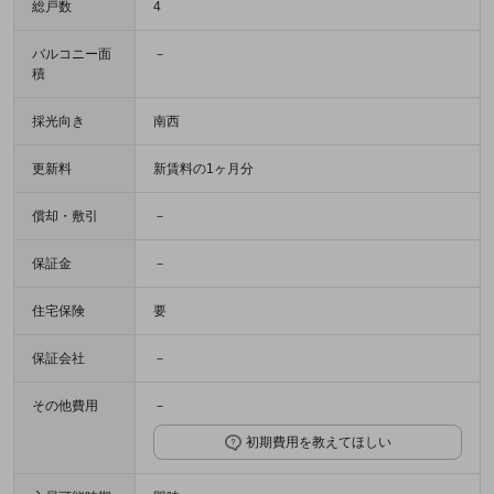
総戸数
4
バルコニー面
－
積
採光向き
南西
更新料
新賃料の1ヶ月分
償却・敷引
－
保証金
－
住宅保険
要
保証会社
－
その他費用
－
初期費用を教えてほしい