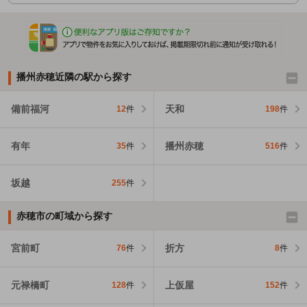
播州赤穂近隣の駅から探す
備前福河
天和
12
件
198
件
有年
播州赤穂
35
件
516
件
坂越
255
件
赤穂市の町域から探す
宮前町
折方
76
件
8
件
元禄橋町
上仮屋
128
件
152
件