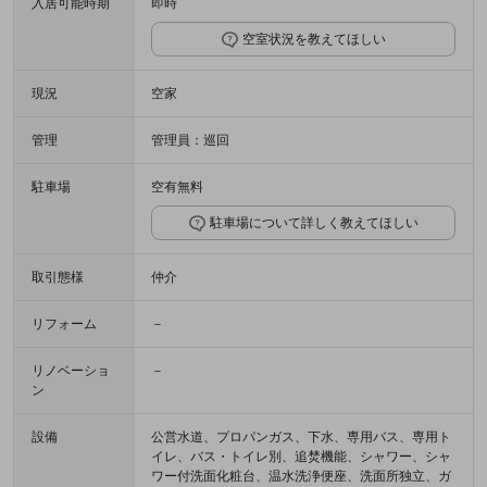
入居可能時期
即時
空室状況を教えてほしい
現況
空家
管理
管理員：巡回
駐車場
空有無料
駐車場について詳しく教えてほしい
取引態様
仲介
リフォーム
－
リノベーショ
－
ン
設備
公営水道、プロパンガス、下水、専用バス、専用ト
イレ、バス・トイレ別、追焚機能、シャワー、シャ
ワー付洗面化粧台、温水洗浄便座、洗面所独立、ガ