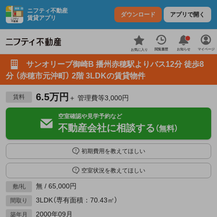
ニフティ不動産
ダウンロード
アプリで開く
賃貸アプリ
お知らせ
閲覧履歴
マイページ
お気に入り
サンオリーブ御崎B 播州赤穂駅よりバス12分 徒歩8
分 （赤穂市元沖町） 2階 3LDKの賃貸物件
6.5万円
賃料
＋ 管理費等3,000円
空室確認や見学予約など
不動産会社に相談する
（無料）
初期費用を教えてほしい
空室状況を教えてほしい
無 / 65,000円
敷/礼
3LDK（専有面積：70.43㎡）
間取り
2000年09月
築年月