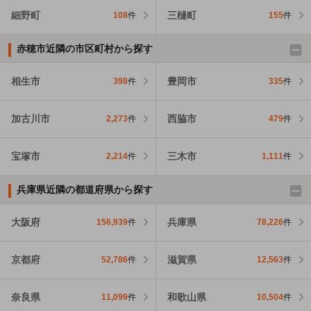
細野町
三樋町
108
件
155
件
赤穂市近隣の市区町村から探す
相生市
豊岡市
398
件
335
件
加古川市
西脇市
2,273
件
479
件
宝塚市
三木市
2,214
件
1,111
件
兵庫県近隣の都道府県から探す
大阪府
兵庫県
156,939
件
78,226
件
京都府
滋賀県
52,786
件
12,563
件
奈良県
和歌山県
11,099
件
10,504
件