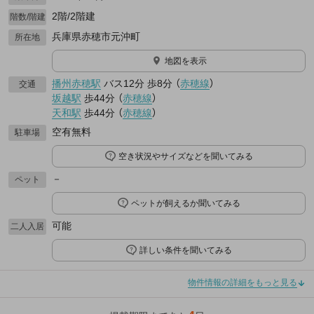
2階/2階建
階数/階建
兵庫県赤穂市元沖町
所在地
地図を表示
播州赤穂駅
バス12分
歩8分
（
赤穂線
）
交通
坂越駅
歩44分
（
赤穂線
）
天和駅
歩44分
（
赤穂線
）
空有無料
駐車場
空き状況やサイズなどを聞いてみる
－
ペット
ペットが飼えるか聞いてみる
可能
二人入居
詳しい条件を聞いてみる
物件情報の詳細をもっと見る