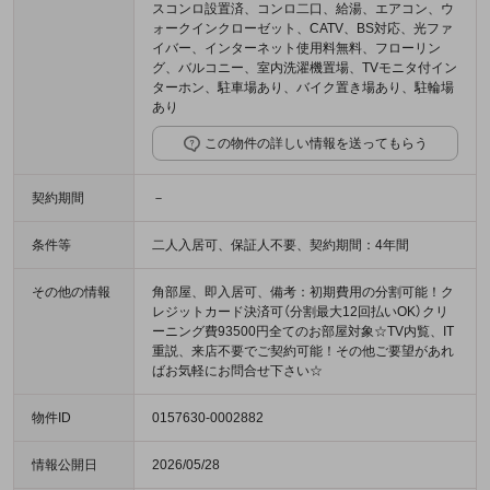
スコンロ設置済、コンロ二口、給湯、エアコン、ウ
ォークインクローゼット、CATV、BS対応、光ファ
イバー、インターネット使用料無料、フローリン
グ、バルコニー、室内洗濯機置場、TVモニタ付イン
ターホン、駐車場あり、バイク置き場あり、駐輪場
あり
この物件の詳しい情報を送ってもらう
契約期間
－
条件等
二人入居可、保証人不要、契約期間：4年間
その他の情報
角部屋、即入居可、備考：初期費用の分割可能！ク
レジットカード決済可（分割最大12回払いOK）クリ
ーニング費93500円全てのお部屋対象☆TV内覧、IT
重説、来店不要でご契約可能！その他ご要望があれ
ばお気軽にお問合せ下さい☆
物件ID
0157630-0002882
情報公開日
2026/05/28