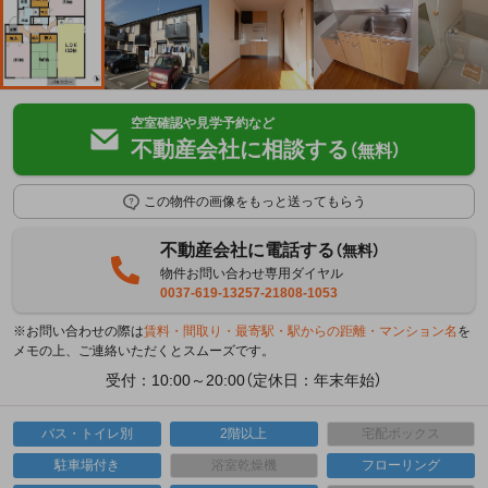
空室確認や見学予約など
不動産会社に相談する
（無料）
この物件の画像をもっと送ってもらう
不動産会社に電話する
（無料）
物件お問い合わせ専用ダイヤル
0037-619-13257-21808-1053
※お問い合わせの際は
賃料・間取り・最寄駅・駅からの距離・マンション名
を
メモの上、ご連絡いただくとスムーズです。
受付：10:00～20:00（定休日：年末年始）
バス・トイレ別
2階以上
宅配ボックス
駐車場付き
浴室乾燥機
フローリング