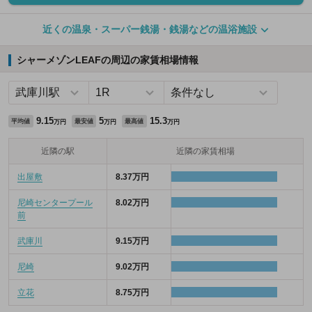
近くの温泉・スーパー銭湯・銭湯などの温浴施設
シャーメゾンLEAFの周辺の家賃相場情報
9.15
5
15.3
平均値
最安値
最高値
万円
万円
万円
近隣の駅
近隣の家賃相場
出屋敷
8.37万円
尼崎センタープール
8.02万円
前
武庫川
9.15万円
尼崎
9.02万円
立花
8.75万円