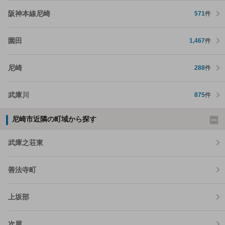
阪神本線尼崎
571
件
園田
1,467
件
尼崎
288
件
武庫川
875
件
尼崎市近隣の町域から探す
武庫之荘東
善法寺町
上坂部
次屋