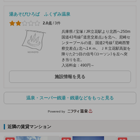
湯あそびひろば ふくずみ温泉
2.0点
/
3件
兵庫県 / 宝塚 / JR立花駅より北西へ250m
国道43号線「道意交差点」を北へ、尼崎セ
ンタープールの道、国道2号線「尼崎西警
察交差点」北へ1Ｋｍ。 ＪＲ立花駅高架を
降りた2つ目の信号（ローソン）を左へ突
き当りを左。
入浴料金：490円～
施設情報を見る
温泉・スーパー銭湯・銭湯などをもっと見る
Powered by
近隣の賃貸マンション