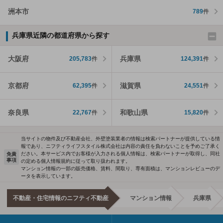
洲本市
789
件
兵庫県近隣の都道府県から探す
大阪府
兵庫県
205,783
件
124,391
件
京都府
滋賀県
62,395
件
24,551
件
奈良県
和歌山県
22,767
件
15,820
件
当サイトの物件及び不動産会社、外壁塗装業者の情報は検索パートナーが提供している情
報であり、ニフティライフスタイル株式会社は内容の責任を負わないことを予めご了承く
ださい。本サービス内でお客様が入力される個人情報は、検索パートナーが取得し、同社
免責
事項
の定める個人情報規約に従って取り扱われます。
マンション情報の一部の販売価格、賃料、間取り、専有面積は、マンションレビューのデ
ータを表示しています。
不動産・住宅情報のニフティ不動産
マンション情報
兵庫県