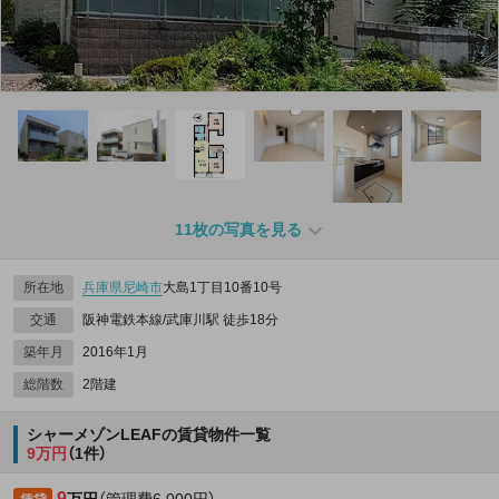
11枚の写真を見る
所在地
兵庫県
尼崎市
大島1丁目10番10号
交通
阪神電鉄本線/武庫川駅 徒歩18分
築年月
2016年1月
総階数
2階建
シャーメゾンLEAFの賃貸物件一覧
9万円
（1件）
9