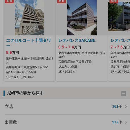
新着
新着
新着
エクセルコート十間タワ
レオパレスSAKABE
レオパレスT
ー
6.5～7.4
7～7.5
万円
万円
5.9
万円
東海道本線（滋賀--兵庫）/尼崎駅 徒歩
阪神電鉄本線/
18分
14分
阪神電鉄本線/阪神本線尼崎駅 徒歩3
兵庫県尼崎市下坂部1丁目
兵庫県尼崎市築
分
築21年 / 3階建
築27年 / 3階建
兵庫県尼崎市東難波町5丁目30-1
1K / 19.87㎡
1R～1K / 20.
築11年10ヶ月 / 15階建
1K / 26.10～26.40㎡
尼崎市の駅から探す
立花
361
件
出屋敷
972
件