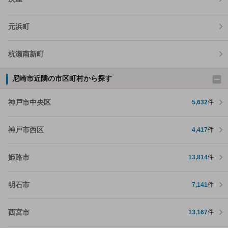
元浜町
杭瀬南新町
尼崎市近隣の市区町村から探す
神戸市中央区
5,632
件
神戸市西区
4,417
件
姫路市
13,814
件
明石市
7,141
件
西宮市
13,167
件