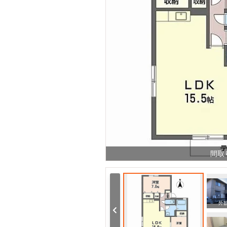
間取
その他
外