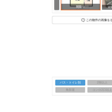
間取り
浴
この物件の画像を
バス・トイレ別
2階以上
角部屋
コンロ2口以