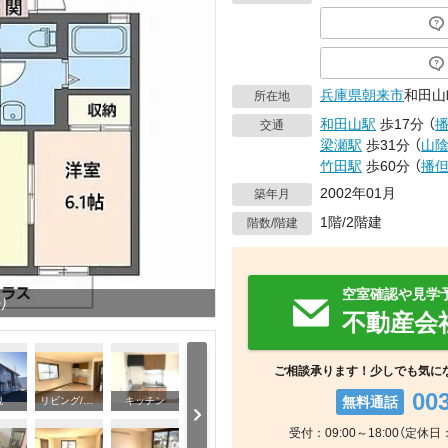
兵庫県
朝来市
和田山町
所在地
和田山駅
歩17分
（
交通
梁瀬駅
歩31分
（
山
竹田駅
歩60分
（
播
2002年01月
築年月
1階/2階建
階数/階建
空室確認や見学
り
不動産会
ご相談承ります！少しでも気に
00
無料通話
観
リビング/ダイニング
キッチン
受付：09:00～18:00（定