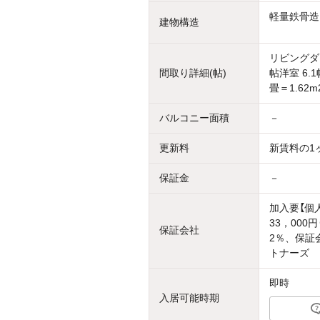
軽量鉄骨造
建物構造
リビングダイ
間取り詳細(帖)
帖洋室 6.1
畳＝1.62m
バルコニー面積
－
更新料
新賃料の1
保証金
－
加入要【個
33，00
保証会社
2％、保証
トナーズ
即時
入居可能時期