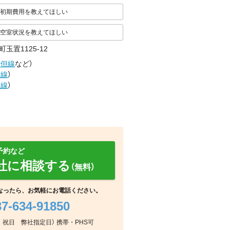
初期費用を教えてほしい
空室状況を教えてほしい
玉置1125-12
播但線
など
）
陰線
）
但線
）
予約など
社に相談する
（無料）
なったら、お気軽にお電話ください。
37-634-91850
室内
その他
休日：祝日 弊社指定日） 携帯・PHS可