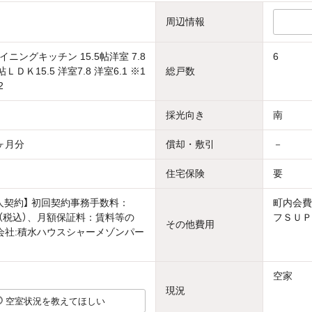
周辺情報
ニングキッチン 15.5帖洋室 7.8
6
帖ＬＤＫ15.5 洋室7.8 洋室6.1 ※1
総戸数
2
採光向き
南
ヶ月分
償却・敷引
－
住宅保険
要
人契約】 初回契約事務手数料：
町内会費
0円（税込）、月額保証料：賃料等の
フＳＵＰ
その他費用
会社:積水ハウスシャーメゾンパー
空家
現況
空室状況を教えてほしい