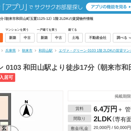
分（朝来市和田山町玉置1125-12） 1階 2LDKの賃貸物件情報
マンションを買う
一戸建てを買う
建てる
新築
中古
新築
中古
土地
不動産会社
調べる
兵庫県
朝来市
和田山駅
エヴァ・グリーン 0103 1階 2LDKの賃貸
0103 和田山駅より徒歩17分 （朝来市和田山
入居可
掲載期限
6.4万円
賃料
＋ 管
2LDK
間取り
（専有面
20,000円 / 50,000円
敷金/礼金