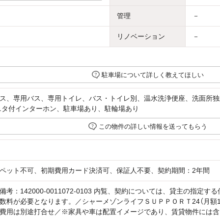
管理
－
リノベーション
－
駐車場について詳しく教えてほしい
ス、専用バス、専用トイレ、バス・トイレ別、温水洗浄便座、洗面所独
ニタ付インターホン、駐車場あり、駐輪場あり
この物件の詳しい情報を送ってもらう
ペット不可、初期費用カード決済可、保証人不要、契約期間：2年間
備考：142000-0011072-0103 内覧、契約については、貸主の指
数料が必要となります。／シャーメゾンライフＳＵＰＰＯＲＴ24（月額1
費用は別途打合せ／※家具や車は配置イメージであり、賃貸物件には含