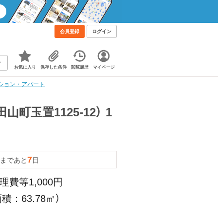
会員登録
ログイン
お気に入り
保存した条件
閲覧履歴
マイページ
マンション・アパート
町玉置1125-12） 1
7
まであと
日
理費等1,000円
積：63.78㎡）