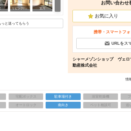
お問い合わせ番号
玄関
室
リビング/ダイニング
室内
お気に入り
もっと送ってもらう
携帯・スマートフォ
URLをス
シャーメゾンショップ ヴェロ
動産株式会社
情報
宅配ボックス
駐車場付き
浴室乾燥機
上
オートロック
南向き
ペット相談可
追