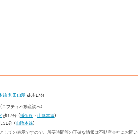
本線
和田山駅
徒歩17分
（ニフティ不動産調べ）
駅
歩17分
（
播但線
・
山陰本線
）
歩31分
（
山陰本線
）
としての表示ですので、所要時間等の正確な情報は不動産会社にお問い