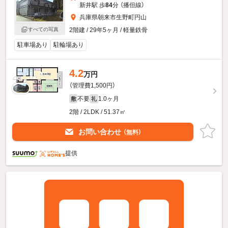
新井駅 歩
84
分 （播但線）
兵庫県朝来市生野町円山
すべての写真
2階建 / 29年5ヶ月 / 軽量鉄骨
駐車場あり
駐輪場あり
4.2
万円
（管理費1,500円）
不要
1.0ヶ月
敷
礼
2階 / 2LDK / 51.37㎡
お問い合わせ
（無料）
提供