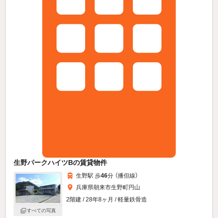
生野パークハイツBの賃貸物件
生野駅 歩
46
分 （播但線）
兵庫県朝来市生野町円山
2階建 / 28年8ヶ月 / 軽量鉄骨造
すべての写真