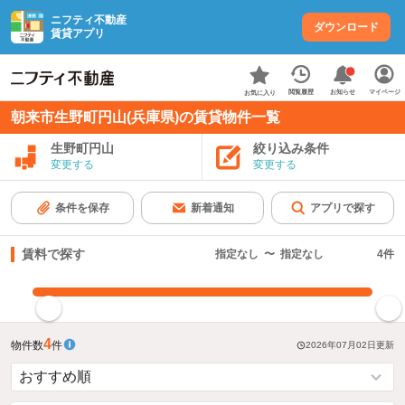
ニフティ不動産
ダウンロード
賃貸アプリ
お知らせ
閲覧履歴
マイページ
お気に入り
朝来市生野町円山(兵庫県)の賃貸物件一覧
生野町円山
絞り込み条件
変更する
変更する
条件を保存
新着通知
アプリで探す
賃料で探す
指定なし
〜
指定なし
4
件
指定した賃料で絞り込む
4
物件数
件
2026年07月02日
更新