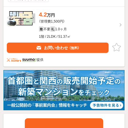
4.2
万円
（管理費1,500円）
不要
1.0ヶ月
敷
礼
1階 / 2LDK / 51.37㎡
お問い合わせ
（無料）
提供