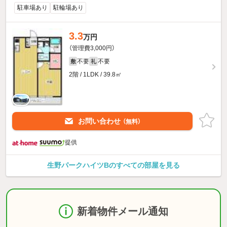
駐車場あり
駐輪場あり
3.3
万円
（管理費3,000円）
不要
不要
敷
礼
2階 / 1LDK / 39.8㎡
お問い合わせ
（無料）
提供
生野パークハイツBのすべての部屋を見る
新着物件メール通知