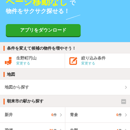
ページ移動なし
で
物件をサクサク探せる！
アプリをダウンロード
条件を変えて候補の物件を増やそう！
生野町円山
絞り込み条件
変更する
変更する
地図
地図から探す
朝来市の駅から探す
新井
青倉
6
件
6
件