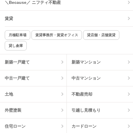
＼Because／ ニフティ不動産
コンロ2口以上
追焚き機能
賃貸
TV付インターホン
角部屋
新着のみ
インターネット無料
月極駐車場
賃貸事務所・賃貸オフィス
貸店舗・店舗賃貸
貸し倉庫
該当件数:
物件一覧に反映
4
件
新築一戸建て
新築マンション
中古一戸建て
中古マンション
土地
不動産売却
外壁塗装
引越し見積もり
住宅ローン
カードローン