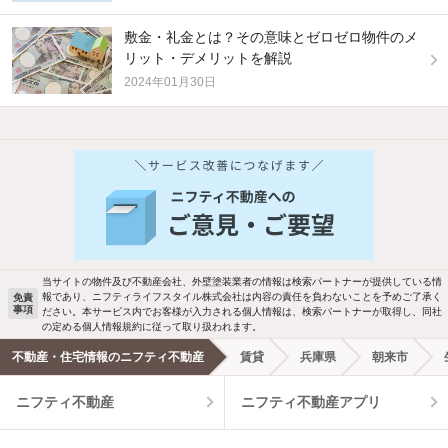
敷金・礼金とは？その意味とゼロゼロ物件のメ
リット・デメリットを解説
2024年01月30日
他の人はこんな条件で絞り込んでいます！
人気のこだわり条件
バス・トイレ別
2階以上
駐車場あり
ペット相談
当サイトの物件及び不動産会社、外壁塗装業者の情報は検索パートナーが提供している情
報であり、ニフティライフスタイル株式会社は内容の責任を負わないことを予めご了承く
免責
事項
ださい。本サービス内でお客様が入力される個人情報は、検索パートナーが取得し、同社
洗濯機置場あり
独立洗面台
の定める個人情報規約に従って取り扱われます。
不動産・住宅情報のニフティ不動産
賃貸
兵庫県
朝来市
エアコンあり
都市ガス
ニフティ不動産
ニフティ不動産アプリ
温水洗浄便座
オートロック