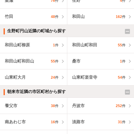
梁瀬
生野
76
件
4
件
竹田
和田山
48
件
162
件
生野町円山近隣の町域から探す
和田山町柳原
和田山町和田
1
件
55
件
和田山町和田山
桑市
55
件
1
件
山東町大月
山東町楽音寺
24
件
54
件
朝来市近隣の市区町村から探す
養父市
丹波市
38
件
252
件
南あわじ市
淡路市
16
件
31
件