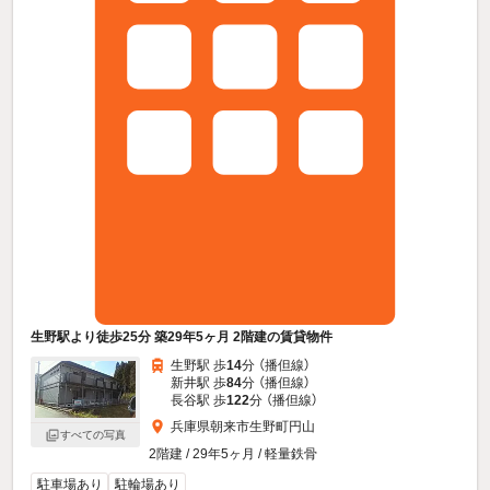
生野駅より徒歩25分 築29年5ヶ月 2階建の賃貸物件
生野駅 歩
14
分 （播但線）
新井駅 歩
84
分 （播但線）
長谷駅 歩
122
分 （播但線）
兵庫県朝来市生野町円山
すべての写真
2階建 / 29年5ヶ月 / 軽量鉄骨
駐車場あり
駐輪場あり