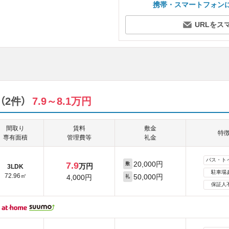
携帯・スマートフォン
URLをス
2件）
7.9～8.1万円
間取り
賃料
敷金
特
専有面積
管理費等
礼金
バス・ト
20,000円
7.9
敷
万円
3LDK
駐車場
72.96㎡
50,000円
4,000円
礼
保証人