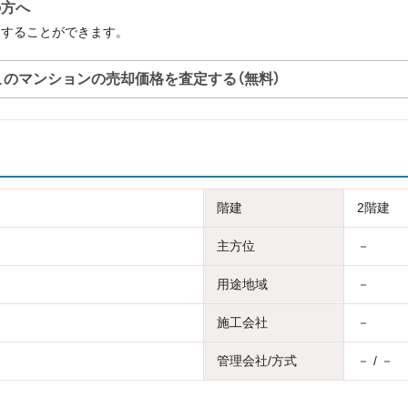
の方へ
定することができます。
このマンションの売却価格を査定する（無料）
階建
2階建
主方位
－
用途地域
－
施工会社
－
管理会社/方式
－ / －