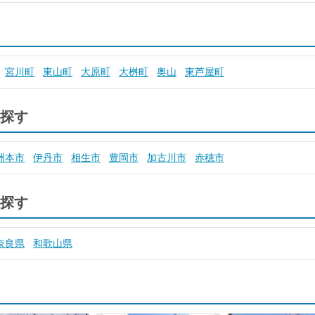
宮川町
東山町
大原町
大桝町
奥山
東芦屋町
探す
洲本市
伊丹市
相生市
豊岡市
加古川市
赤穂市
探す
奈良県
和歌山県