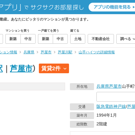
動産。あなたにピッタリのマンションが見つかります。
マンションを買う
一戸建てを買う
建てる
新築
中古
新築
中古
土地
不動産会社
調べる
ション情報
兵庫県
芦屋市
芦屋川駅
山手ハイツの詳細情報
駅
｜
芦屋市
）
賃貸2件
兵庫県
芦屋市
山手町9
所在地
阪急電鉄神戸線
/
芦
交通
1994年1月
築年月
2階建
総階数