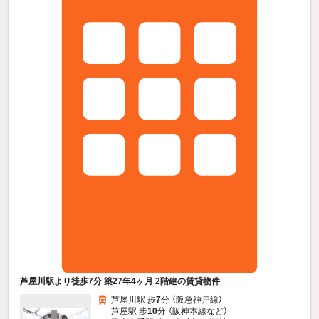
芦屋川駅より徒歩7分 築27年4ヶ月 2階建の賃貸物件
芦屋川駅 歩
7
分 （阪急神戸線）
芦屋駅 歩
10
分 （阪神本線
など
）