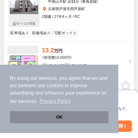
甲南山手駅 歩
11
分 （東海道線）
兵庫県芦屋市西芦屋町
2階建 / 27年4ヶ月 / RC
すべての写真
駐車場あり
駐輪場あり
宅配ボックス
13.2
万円
（管理費10,000円）
150,000円
150,000円
敷
礼
2階 / 2LDK / 62.01㎡
By using our services, you agree that we and
our
partners
use cookies to improve
物件詳細を見る
advertising and enhance your experience on
提供
アプリに切り替えて、サクサクお部屋探し
our services.
Privacy Policy
会員登録なしですぐ使える。マップ検索やお気に入り保存など、
アプリ限定の便利な機能が使えます！
OK
Web版で続行
アプリを開く
市区町村を変更
絞り込み条件を変更