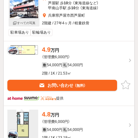
芦屋駅 歩
10
分 （東海道線
など
）
甲南山手駅 歩
10
分 （東海道線）
兵庫県芦屋市西芦屋町
2階建 / 27年4ヶ月 / 軽量鉄骨
すべての写真
駐車場あり
駐輪場あり
4.9
万円
（管理費6,000円）
54,000円
54,000円
敷
礼
2階 / 1K / 21.53㎡
お問い合わせ
（無料）
提供
4.8
万円
（管理費6,000円）
54,000円
54,000円
敷
礼
1階 / 1K / 23.19㎡