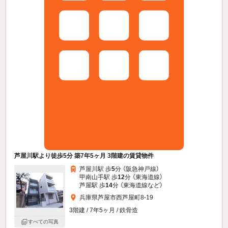
芦屋川駅より徒歩5分 築7年5ヶ月 3階建の賃貸物件
芦屋川駅 歩
5
分 （阪急神戸線）
甲南山手駅 歩
12
分 （東海道線）
芦屋駅 歩
14
分 （東海道線
など
）
兵庫県芦屋市西芦屋町8-19
3階建 / 7年5ヶ月 / 鉄骨造
すべての写真