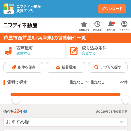
ニフティ不動産
ダウンロード
賃貸アプリ
お知らせ
閲覧履歴
マイページ
お気に入り
芦屋市西芦屋町(兵庫県)の賃貸物件一覧
西芦屋町
絞り込み条件
変更する
変更する
条件を保存
新着通知
アプリで探す
賃料で探す
指定なし
〜
指定なし
22
件
指定した賃料で絞り込む
22
物件数
件
2026年08月05日
更新