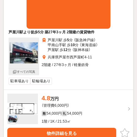
芦屋川駅より徒歩5分 築27年3ヶ月 2階建の賃貸物件
芦屋川駅 歩
5
分 （阪急神戸線）
甲南山手駅 歩
10
分 （東海道線）
芦屋駅 歩
12
分 （阪神本線）
兵庫県芦屋市西芦屋町4-11
2階建 / 27年3ヶ月 / 軽量鉄骨
すべての写真
駐車場あり
駐輪場あり
4.8
万円
（管理費6,000円）
54,000円
54,000円
敷
礼
1階 / 1K / 21.53㎡
物件詳細を見る