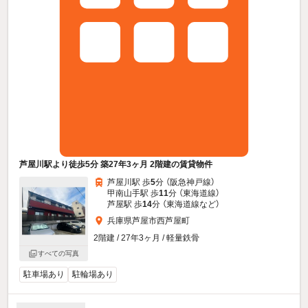
芦屋川駅より徒歩5分 築27年3ヶ月 2階建の賃貸物件
芦屋川駅 歩
5
分 （阪急神戸線）
甲南山手駅 歩
11
分 （東海道線）
芦屋駅 歩
14
分 （東海道線
など
）
兵庫県芦屋市西芦屋町
2階建 / 27年3ヶ月 / 軽量鉄骨
すべての写真
駐車場あり
駐輪場あり