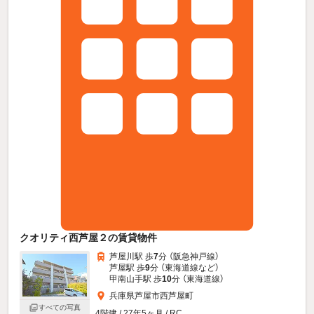
クオリティ西芦屋２の賃貸物件
芦屋川駅 歩
7
分 （阪急神戸線）
芦屋駅 歩
9
分 （東海道線
など
）
甲南山手駅 歩
10
分 （東海道線）
兵庫県芦屋市西芦屋町
すべての写真
4階建 / 27年5ヶ月 / RC