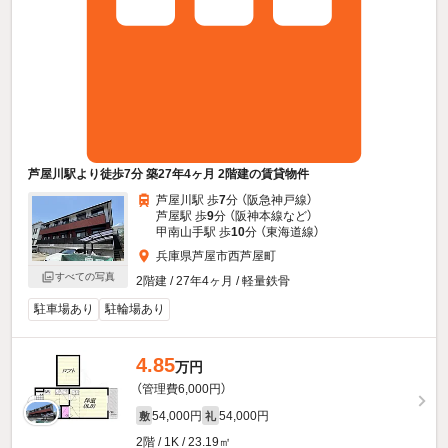
芦屋川駅より徒歩7分 築27年4ヶ月 2階建の賃貸物件
芦屋川駅 歩
7
分 （阪急神戸線）
芦屋駅 歩
9
分 （阪神本線
など
）
甲南山手駅 歩
10
分 （東海道線）
兵庫県芦屋市西芦屋町
すべての写真
2階建 / 27年4ヶ月 / 軽量鉄骨
駐車場あり
駐輪場あり
4.85
万円
（管理費6,000円）
54,000円
54,000円
敷
礼
2階 / 1K / 23.19㎡