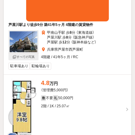
芦屋川駅より徒歩9分 築41年5ヶ月 4階建の賃貸物件
甲南山手駅 歩
8
分 （東海道線）
芦屋川駅 歩
8
分 （阪急神戸線）
芦屋駅 歩
12
分 （阪神本線
など
）
兵庫県芦屋市西芦屋町
4階建 / 41年5ヶ月 / RC
すべての写真
駐車場あり
駐輪場あり
4.8
万円
（管理費5,000円）
不要
50,000円
敷
礼
2階 / 1K / 25.07㎡