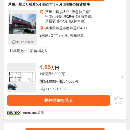
芦屋川駅より徒歩5分 築27年3ヶ月 2階建の賃貸物件
芦屋川駅 歩
5
分 （阪急神戸線）
甲南山手駅 歩
10
分 （東海道線）
芦屋駅 歩
12
分 （阪神本線）
兵庫県芦屋市西芦屋町4-11
2階建 / 27年3ヶ月 / 軽量鉄骨
すべての写真
駐車場あり
駐輪場あり
4.85
万円
（管理費6,000円）
54,000円
54,000円
敷
礼
2階 / 1K / 21.53㎡
物件詳細を見る
提供