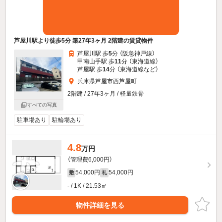
芦屋川駅より徒歩5分 築27年3ヶ月 2階建の賃貸物件
芦屋川駅 歩
5
分 （阪急神戸線）
甲南山手駅 歩
11
分 （東海道線）
芦屋駅 歩
14
分 （東海道線
など
）
兵庫県芦屋市西芦屋町
2階建 / 27年3ヶ月 / 軽量鉄骨
すべての写真
駐車場あり
駐輪場あり
4.8
万円
（管理費6,000円）
54,000円
54,000円
敷
礼
- / 1K / 21.53㎡
物件詳細を見る