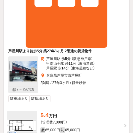
芦屋川駅より徒歩5分 築27年3ヶ月 2階建の賃貸物件
芦屋川駅 歩
5
分 （阪急神戸線）
甲南山手駅 歩
11
分 （東海道線）
芦屋駅 歩
14
分 （東海道線
など
）
兵庫県芦屋市西芦屋町
2階建 / 27年3ヶ月 / 軽量鉄骨
すべての写真
駐車場あり
駐輪場あり
5.4
万円
（管理費7,000円）
65,000円
65,000円
敷
礼