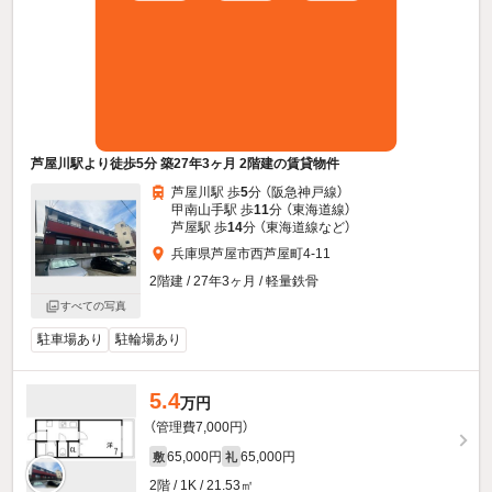
芦屋川駅より徒歩5分 築27年3ヶ月 2階建の賃貸物件
芦屋川駅 歩
5
分 （阪急神戸線）
甲南山手駅 歩
11
分 （東海道線）
芦屋駅 歩
14
分 （東海道線
など
）
兵庫県芦屋市西芦屋町4-11
2階建 / 27年3ヶ月 / 軽量鉄骨
すべての写真
駐車場あり
駐輪場あり
5.4
万円
（管理費7,000円）
65,000円
65,000円
敷
礼
2階 / 1K / 21.53㎡