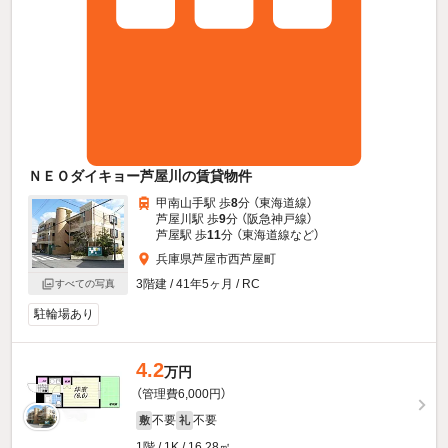
ＮＥＯダイキョー芦屋川の賃貸物件
甲南山手駅 歩
8
分 （東海道線）
芦屋川駅 歩
9
分 （阪急神戸線）
芦屋駅 歩
11
分 （東海道線
など
）
兵庫県芦屋市西芦屋町
3階建 / 41年5ヶ月 / RC
すべての写真
駐輪場あり
4.2
万円
（管理費6,000円）
不要
不要
敷
礼
1階 / 1K / 16.28㎡