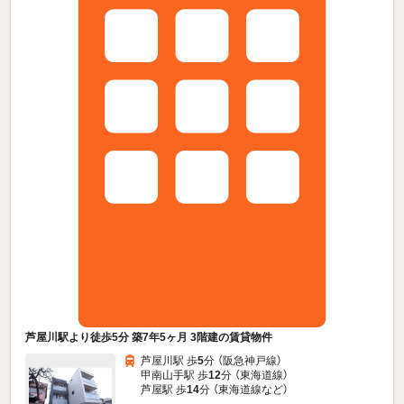
芦屋川駅より徒歩5分 築7年5ヶ月 3階建の賃貸物件
芦屋川駅 歩
5
分 （阪急神戸線）
甲南山手駅 歩
12
分 （東海道線）
芦屋駅 歩
14
分 （東海道線
など
）