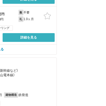
不要
敷
万円
1.0ヶ月
0円
礼
ーリング
詳細を見る
見る
陽新幹線
など
）
（山電本線）
月
鉄骨造
建物構造