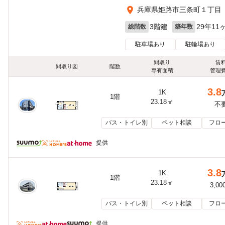
兵庫県姫路市三条町１丁目
3階建
29年11
総階数
築年数
駐車場あり
駐輪場あり
間取り
賃
間取り図
階数
専有面積
管理
3.8
1K
1階
23.18㎡
不
バス・トイレ別
ペット相談
フロ
提供
3.8
1K
1階
23.18㎡
3,00
バス・トイレ別
ペット相談
フロ
提供