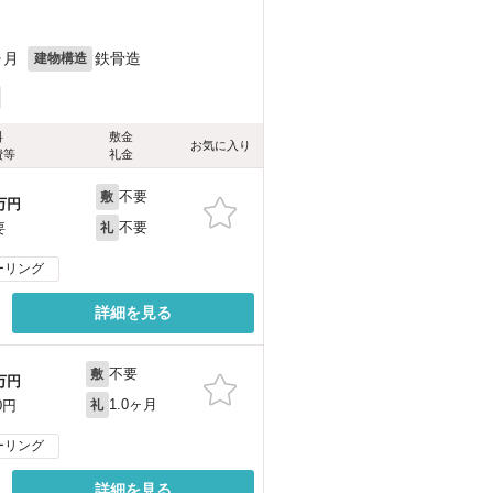
ヶ月
鉄骨造
建物構造
料
敷金
お気に入り
費等
礼金
不要
敷
万円
不要
要
礼
ーリング
詳細を見る
不要
敷
万円
1.0ヶ月
0円
礼
ーリング
詳細を見る