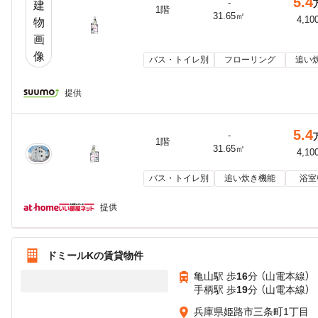
5.4
-
1階
31.65㎡
4,10
バス・トイレ別
フローリング
追い
提供
5.4
-
1階
31.65㎡
4,10
バス・トイレ別
追い炊き機能
浴室
提供
ドミールKの賃貸物件
亀山駅 歩
16
分 （山電本線）
手柄駅 歩
19
分 （山電本線）
兵庫県姫路市三条町1丁目