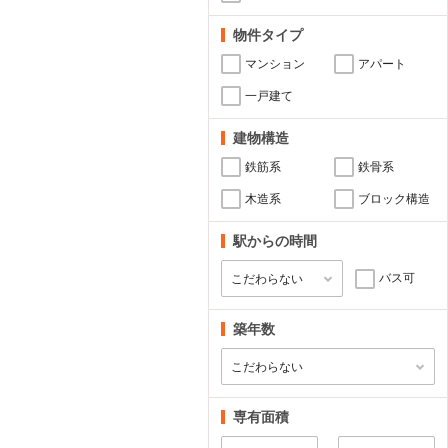
物件タイプ
マンション
アパート
一戸建て
建物構造
鉄筋系
鉄骨系
木造系
ブロック構造
駅からの時間
バス可
築年数
専有面積