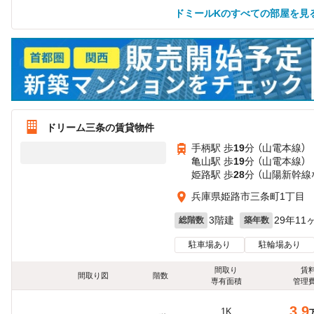
ドミールKのすべての部屋を見
ドリーム三条の賃貸物件
手柄駅 歩
19
分 （山電本線）
亀山駅 歩
19
分 （山電本線）
姫路駅 歩
28
分 （山陽新幹線
兵庫県姫路市三条町1丁目
3階建
29年11
総階数
築年数
駐車場あり
駐輪場あり
間取り
賃
間取り図
階数
専有面積
管理
3.9
1K