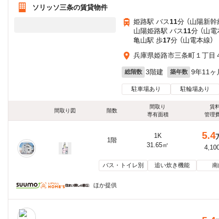
ソリッソ三条の賃貸物件
姫路駅 バス
11
分 （山陽新幹
山陽姫路駅 バス
11
分 （山電
亀山駅 歩
17
分 （山電本線）
兵庫県姫路市三条町１丁目
3階建
9年11ヶ
総階数
築年数
駐車場あり
駐輪場あり
間取り
賃
間取り図
階数
専有面積
管理
5.4
1K
1階
31.65㎡
4,10
バス・トイレ別
追い炊き機能
南
ほか提供