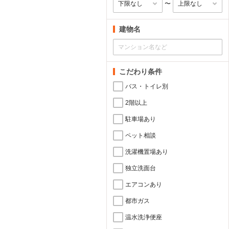
〜
建物名
こだわり条件
バス・トイレ別
2階以上
駐車場あり
ペット相談
洗濯機置場あり
独立洗面台
エアコンあり
都市ガス
温水洗浄便座