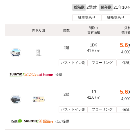
2階建
21年10
総階数
築年数
駐車場あり
駐輪場あり
間取り
賃
間取り図
階数
専有面積
管理
5.6
1DK
2階
41.67㎡
4,00
バス・トイレ別
フローリング
保証
提供
5.6
1R
2階
41.67㎡
4,00
バス・トイレ別
フローリング
保証
ほか提供