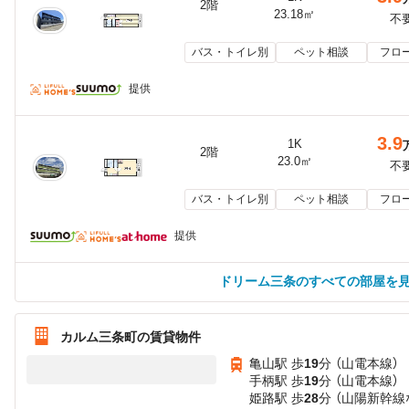
2階
23.18㎡
不
バス・トイレ別
ペット相談
フロ
提供
3.9
1K
2階
23.0㎡
不
バス・トイレ別
ペット相談
フロ
提供
ドリーム三条のすべての部屋を
カルム三条町の賃貸物件
亀山駅 歩
19
分 （山電本線）
手柄駅 歩
19
分 （山電本線）
姫路駅 歩
28
分 （山陽新幹線