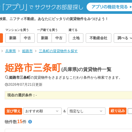
て検索、ニフティ不動産。あなたにピッタリの賃貸物件をみつけよう！
マンションを買う
一戸建てを買う
建てる
新築
中古
新築
中古
土地
不動産会社
調べる
兵庫県
姫路市
三条町の賃貸物件を探す
姫路市三条町
(兵庫県)の賃貸物件一覧
姫路市三条町
の賃貸物件をさまざまなこだわり条件から検索できます。
2026年07月21日
更新
現在の選択条件：
-
絞り込み
並び替え
＆
15
物件数
件