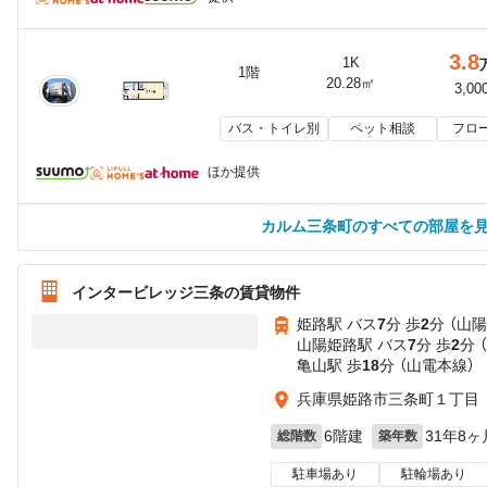
3.8
1K
1階
20.28㎡
3,00
バス・トイレ別
ペット相談
フロ
ほか提供
カルム三条町のすべての部屋を
インタービレッジ三条の賃貸物件
姫路駅 バス
7
分 歩
2
分 （山
山陽姫路駅 バス
7
分 歩
2
分 
亀山駅 歩
18
分 （山電本線）
兵庫県姫路市三条町１丁目
6階建
31年8ヶ
総階数
築年数
駐車場あり
駐輪場あり