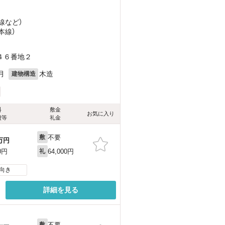
線
など
）
本線）
４６番地２
月
木造
建物構造
料
敷金
お気に入り
費等
礼金
不要
敷
万円
64,000円
0円
礼
向き
詳細を見る
不要
敷