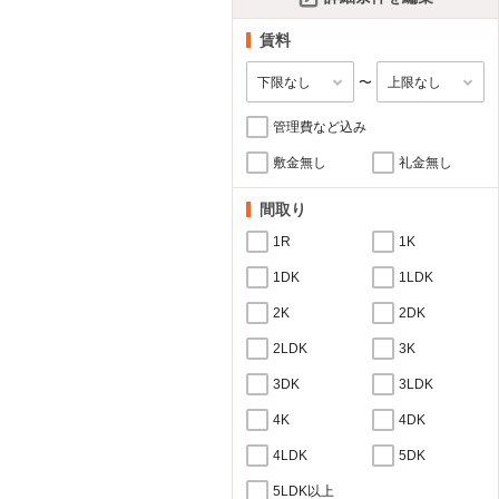
賃料
〜
管理費など込み
敷金無し
礼金無し
間取り
1R
1K
1DK
1LDK
2K
2DK
2LDK
3K
3DK
3LDK
4K
4DK
4LDK
5DK
5LDK以上