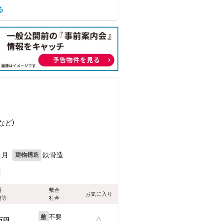
る
など
）
ヶ月
鉄骨造
建物構造
料
敷金
お気に入り
費等
礼金
不要
敷
万円