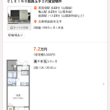
ＣＬＥＩＮＯ姫路玉手２の賃貸物件
英賀保駅 歩
22
分 （山陽線）
亀山駅 歩
23
分 （山電本線）
姫路駅 バス
23
分 （山陽新幹線
など
）
兵庫県姫路市玉手
2階建 / 9年5ヶ月 / 木造
すべての写真
駐輪場あり
7.2
万円
（管理費5,500円）
不要
1.0ヶ月
敷
礼
1階 / 1K / 30.81㎡