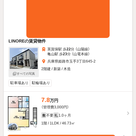
LINOREの賃貸物件
英賀保駅 歩
22
分 （山陽線）
亀山駅 歩
23
分 （山電本線）
兵庫県姫路市玉手3丁目645-2
2階建 / 新築 / 木造
すべての写真
駐車場あり
駐輪場あり
7.8
万円
（管理費3,000円）
不要
1.0ヶ月
敷
礼
1階 / 1LDK / 46.73㎡