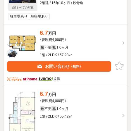
2階建 / 15年10ヶ月 / 鉄骨造
すべての写真
駐車場あり
駐輪場あり
6.7
万円
（管理費4,000円）
不要
1.0ヶ月
敷
礼
1階 / 2LDK / 57.23㎡
お問い合わせ
（無料）
提供
6.7
万円
（管理費4,000円）
不要
1.0ヶ月
敷
礼
1階 / 2LDK / 55.42㎡