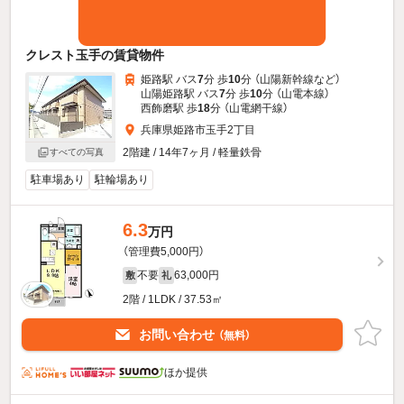
クレスト玉手の賃貸物件
姫路駅 バス
7
分 歩
10
分 （山陽新幹線
など
）
山陽姫路駅 バス
7
分 歩
10
分 （山電本線）
西飾磨駅 歩
18
分 （山電網干線）
兵庫県姫路市玉手2丁目
2階建 / 14年7ヶ月 / 軽量鉄骨
すべての写真
駐車場あり
駐輪場あり
6.3
万円
（管理費5,000円）
不要
63,000円
敷
礼
2階 / 1LDK / 37.53㎡
お問い合わせ
（無料）
ほか提供