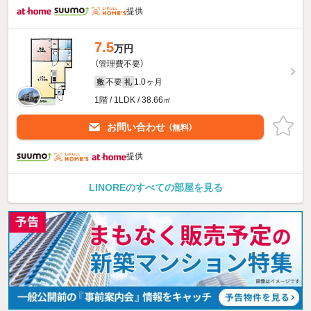
提供
7.5
万円
（管理費不要）
不要
1.0ヶ月
敷
礼
1階 / 1LDK / 38.66㎡
お問い合わせ
（無料）
提供
LINOREのすべての部屋を見る