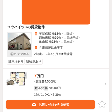
ユウハイツGの賃貸物件
英賀保駅 歩
18
分 （山陽線）
西飾磨駅 歩
20
分 （山電網干線）
亀山駅 歩
22
分 （山電本線）
兵庫県姫路市玉手
2階建 / 12年7ヶ月 / 軽量鉄骨
すべての写真
駐車場あり
駐輪場あり
7
万円
（管理費4,500円）
不要
70,000円
敷
礼
1階 / 1LDK / 46.39㎡
お問い合わせ
（無料）