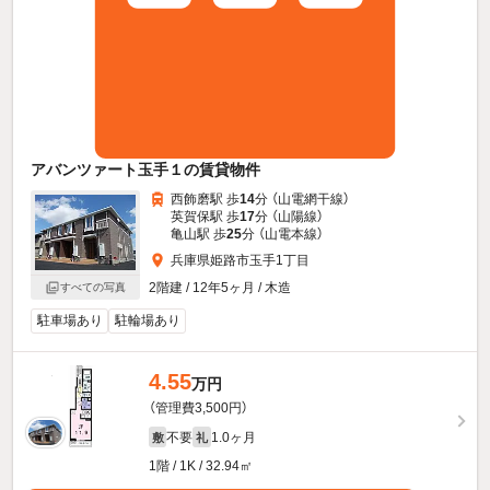
アバンツァート玉手１の賃貸物件
西飾磨駅 歩
14
分 （山電網干線）
英賀保駅 歩
17
分 （山陽線）
亀山駅 歩
25
分 （山電本線）
兵庫県姫路市玉手1丁目
2階建 / 12年5ヶ月 / 木造
すべての写真
駐車場あり
駐輪場あり
4.55
万円
（管理費3,500円）
不要
1.0ヶ月
敷
礼
1階 / 1K / 32.94㎡