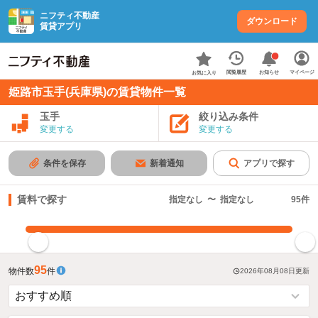
ニフティ不動産
ダウンロード
賃貸アプリ
お知らせ
閲覧履歴
マイページ
お気に入り
姫路市玉手(兵庫県)の賃貸物件一覧
玉手
絞り込み条件
変更する
変更する
条件を保存
新着通知
アプリで探す
賃料で探す
指定なし
〜
指定なし
95
件
指定した賃料で絞り込む
95
物件数
件
2026年08月08日
更新