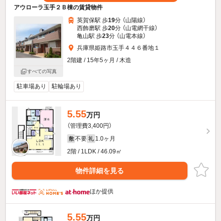
アウローラ玉手２Ｂ棟の賃貸物件
英賀保駅 歩
19
分 （山陽線）
西飾磨駅 歩
20
分 （山電網干線）
亀山駅 歩
23
分 （山電本線）
兵庫県姫路市玉手４４６番地１
2階建 / 15年5ヶ月 / 木造
すべての写真
駐車場あり
駐輪場あり
5.55
万円
（管理費3,400円）
不要
1.0ヶ月
敷
礼
2階 / 1LDK / 46.09㎡
物件詳細を見る
ほか提供
5.55
万円