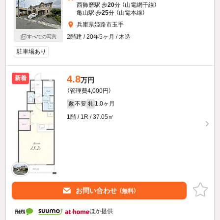
西飾磨駅 歩
20
分 （山電網干線）
亀山駅 歩
25
分 （山電本線）
兵庫県姫路市玉手
2階建 / 20年5ヶ月 / 木造
すべての写真
駐車場あり
4.8
新着
万円
（管理費4,000円）
不要
1.0ヶ月
敷
礼
1階 / 1R / 37.05㎡
お問い合わせ
（無料）
ほか提供