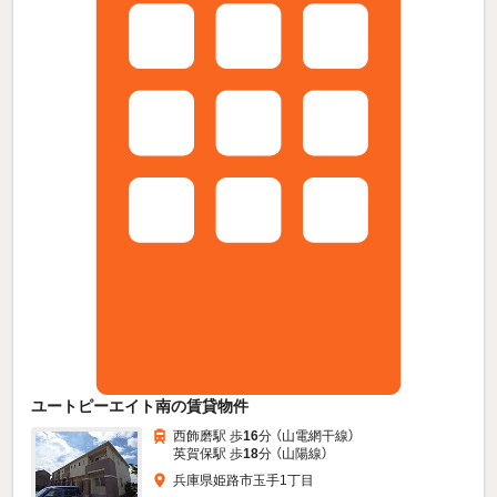
ユートピーエイト南の賃貸物件
西飾磨駅 歩
16
分 （山電網干線）
英賀保駅 歩
18
分 （山陽線）
兵庫県姫路市玉手1丁目