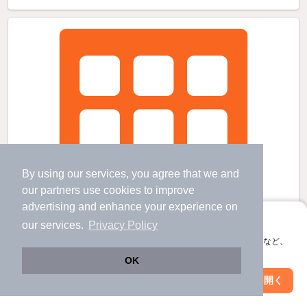
By using our services, you agree that we and
our
partners
use cookies to improve
advertising and enhance your experience on
アプリに切り替えて、サクサクお部屋探し
our services.
Privacy Policy
会員登録なしですぐ使える。マップ検索やお気に入り保存など、
アプリ限定の便利な機能が使えます！
OK
Web版で続行
アプリを開く
市区町村を変更
絞り込み条件を変更
カーサＡ＆Ｃ３号棟の賃貸物件