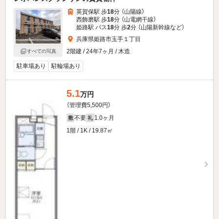
英賀保駅 歩
18
分 （山陽線）
西飾磨駅 歩
18
分 （山電網干線）
姫路駅 バス
18
分 歩
2
分 （山陽新幹線
など
）
兵庫県姫路市玉手１丁目
2階建 / 24年7ヶ月 / 木造
すべての写真
駐車場あり
駐輪場あり
5.1
万円
（管理費5,500円）
不要
1.0ヶ月
敷
礼
1階 / 1K / 19.87㎡