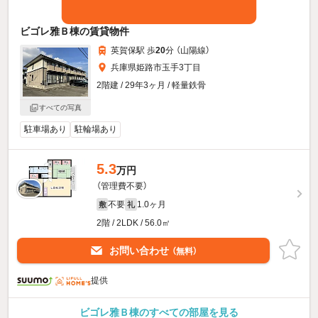
ビゴレ雅Ｂ棟の賃貸物件
英賀保駅 歩
20
分 （山陽線）
兵庫県姫路市玉手3丁目
2階建 / 29年3ヶ月 / 軽量鉄骨
すべての写真
駐車場あり
駐輪場あり
5.3
万円
（管理費不要）
不要
1.0ヶ月
敷
礼
2階 / 2LDK / 56.0㎡
お問い合わせ
（無料）
提供
ビゴレ雅Ｂ棟のすべての部屋を見る