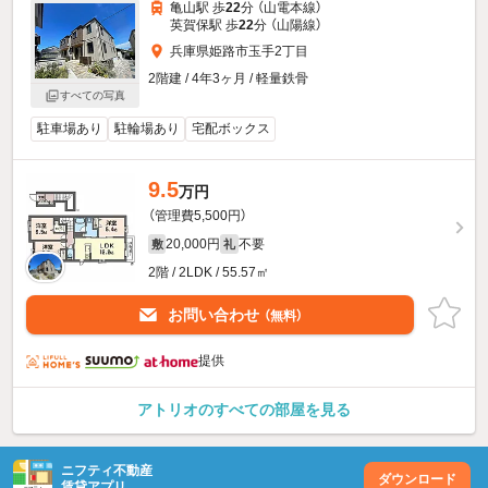
亀山駅 歩
22
分 （山電本線）
英賀保駅 歩
22
分 （山陽線）
兵庫県姫路市玉手2丁目
2階建 / 4年3ヶ月 / 軽量鉄骨
すべての写真
駐車場あり
駐輪場あり
宅配ボックス
9.5
万円
（管理費5,500円）
20,000円
不要
敷
礼
2階 / 2LDK / 55.57㎡
お問い合わせ
（無料）
提供
アトリオのすべての部屋を見る
ニフティ不動産
ダウンロード
賃貸アプリ