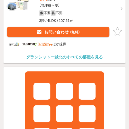
（管理費不要）
不要
不要
敷
礼
3階 / 4LDK / 107.61㎡
お問い合わせ
（無料）
ほか提供
グランシャトー城北のすべての部屋を見る