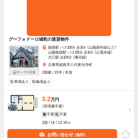
グーフォドーロ城乾の賃貸物件
姫路駅 バス
15
分 歩
3
分 （山陽新幹線
など
）
山陽姫路駅 バス
15
分 歩
3
分 （山電本線）
京口駅 歩
23
分 （播但線）
兵庫県姫路市八代東光寺町
2階建 / 35年 / 木造
すべての写真
駐車場あり
駐輪場あり
3.2
万円
（管理費不要）
不要
不要
敷
礼
2階 / 1K / 15.36㎡
お問い合わせ
（無料）