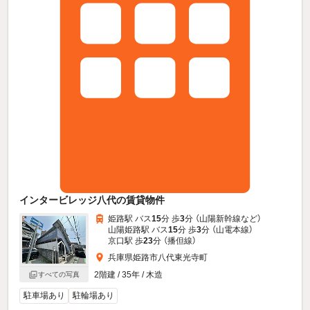
インタービレッジ八代の賃貸物件
姫路駅 バス
15
分 歩
3
分 （山陽新幹線
など
）
山陽姫路駅 バス
15
分 歩
3
分 （山電本線）
京口駅 歩
23
分 （播但線）
兵庫県姫路市八代東光寺町
2階建 / 35年 / 木造
すべての写真
駐車場あり
駐輪場あり