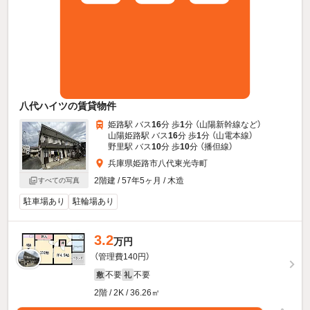
八代ハイツの賃貸物件
姫路駅 バス
16
分 歩
1
分 （山陽新幹線
など
）
山陽姫路駅 バス
16
分 歩
1
分 （山電本線）
野里駅 バス
10
分 歩
10
分 （播但線）
兵庫県姫路市八代東光寺町
2階建 / 57年5ヶ月 / 木造
すべての写真
駐車場あり
駐輪場あり
3.2
万円
（管理費140円）
不要
不要
敷
礼
2階 / 2K / 36.26㎡