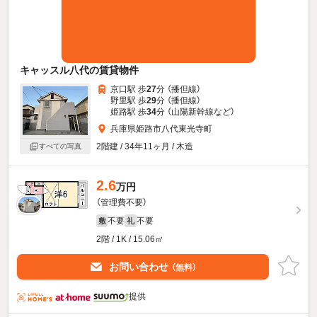
キャッスル八代の賃貸物件
京口駅 歩
27
分 （播但線）
野里駅 歩
29
分 （播但線）
姫路駅 歩
34
分 （山陽新幹線
など
）
兵庫県姫路市八代東光寺町
2階建 / 34年11ヶ月 / 木造
すべての写真
2.6
万円
（管理費不要）
不要
不要
敷
礼
2階 / 1K / 15.06㎡
お問い合わせ
（無料）
提供