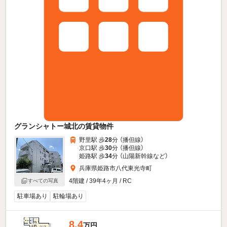
グランシャトー城北の賃貸物件
野里駅 歩
28
分 （播但線）
京口駅 歩
30
分 （播但線）
姫路駅 歩
34
分 （山陽新幹線
など
）
兵庫県姫路市八代東光寺町
4階建 / 39年4ヶ月 / RC
すべての写真
駐車場あり
駐輪場あり
8.4
万円