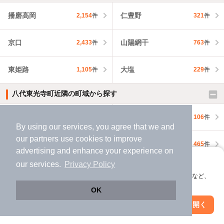
播磨高岡
仁豊野
2,154
件
321
件
京口
山陽網干
2,433
件
763
件
東姫路
大塩
1,105
件
229
件
八代東光寺町近隣の町域から探す
元塩町
元町
188
件
106
件
By using our services, you agree that we and
our
partners
use cookies to improve
八代
八代本町
2,049
件
465
件
advertising and enhance your experience on
アプリに切り替えて、サクサクお部屋探し
our services.
Privacy Policy
八代緑ケ丘町
八代宮前町
103
件
368
件
会員登録なしですぐ使える。マップ検索やお気に入り保存など、
アプリ限定の便利な機能が使えます！
OK
姫路市近隣の市区町村から探す
Web版で続行
アプリを開く
市区町村を変更
絞り込み条件を変更
神戸市北区
神戸市中央区
1,582
件
7,251
件