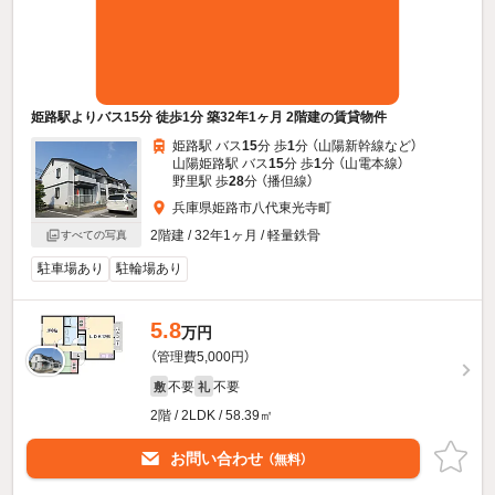
姫路駅よりバス15分 徒歩1分 築32年1ヶ月 2階建の賃貸物件
姫路駅 バス
15
分 歩
1
分 （山陽新幹線
など
）
山陽姫路駅 バス
15
分 歩
1
分 （山電本線）
野里駅 歩
28
分 （播但線）
兵庫県姫路市八代東光寺町
2階建 / 32年1ヶ月 / 軽量鉄骨
すべての写真
駐車場あり
駐輪場あり
5.8
万円
（管理費5,000円）
不要
不要
敷
礼
2階 / 2LDK / 58.39㎡
お問い合わせ
（無料）