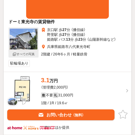
ドーミ東光寺の賃貸物件
京口駅 歩
27
分 （播但線）
野里駅 歩
27
分 （播但線）
姫路駅 バス
13
分 歩
23
分 （山陽新幹線
など
）
兵庫県姫路市八代東光寺町
2階建 / 26年6ヶ月 / 軽量鉄骨
すべての写真
駐輪場あり
3.1
万円
（管理費2,000円）
不要
31,000円
敷
礼
1階 / 1R / 19.6㎡
お問い合わせ
（無料）
ほか提供