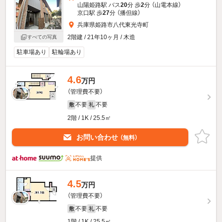
山陽姫路駅 バス
20
分 歩
2
分 （山電本線）
京口駅 歩
27
分 （播但線）
兵庫県姫路市八代東光寺町
2階建 / 21年10ヶ月 / 木造
すべての写真
駐車場あり
駐輪場あり
4.6
万円
（管理費不要）
不要
不要
敷
礼
2階 / 1K / 25.5㎡
お問い合わせ
（無料）
提供
4.5
万円
（管理費不要）
不要
不要
敷
礼
1階 / 1K / 25.5㎡