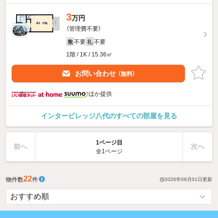
3
万円
（管理費不要）
不要
不要
敷
礼
1階 / 1K / 15.36㎡
お問い合わせ
（無料）
ほか提供
インタービレッジ八代のすべての部屋を見る
1ページ目
前へ
次へ
全1ページ
22
物件数
件
2026年08月01日
更新