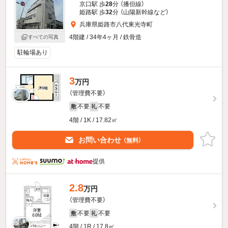
京口駅 歩
28
分 （播但線）
姫路駅 歩
32
分 （山陽新幹線
など
）
兵庫県姫路市八代東光寺町
4階建 / 34年4ヶ月 / 鉄骨造
すべての写真
駐輪場あり
3
万円
（管理費不要）
不要
不要
敷
礼
4階 / 1K / 17.82㎡
お問い合わせ
（無料）
提供
2.8
万円
（管理費不要）
不要
不要
敷
礼
4階 / 1R / 17.8㎡