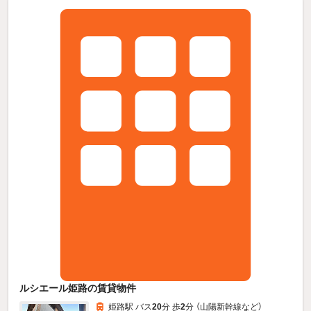
ルシエール姫路の賃貸物件
姫路駅 バス
20
分 歩
2
分 （山陽新幹線
など
）