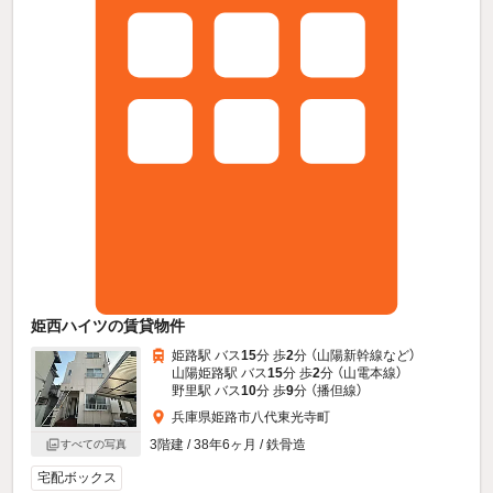
姫西ハイツの賃貸物件
姫路駅 バス
15
分 歩
2
分 （山陽新幹線
など
）
山陽姫路駅 バス
15
分 歩
2
分 （山電本線）
野里駅 バス
10
分 歩
9
分 （播但線）
兵庫県姫路市八代東光寺町
3階建 / 38年6ヶ月 / 鉄骨造
すべての写真
宅配ボックス