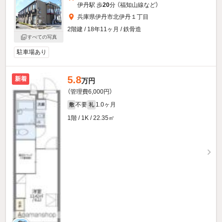
伊丹駅 歩
20
分 （福知山線
など
）
兵庫県伊丹市北伊丹１丁目
2階建 / 18年11ヶ月 / 鉄骨造
すべての写真
駐車場あり
5.8
新着
万円
（管理費6,000円）
不要
1.0ヶ月
敷
礼
1階 / 1K / 22.35㎡