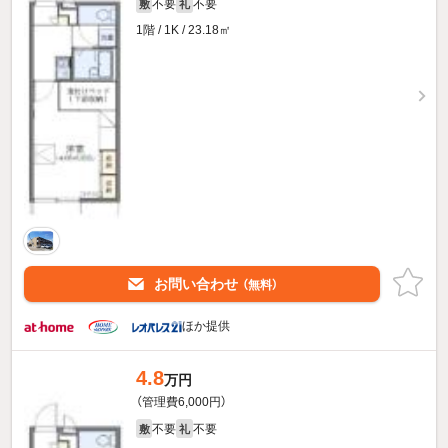
不要
不要
敷
礼
1階 / 1K / 23.18㎡
お問い合わせ
（無料）
ほか提供
4.8
万円
（管理費6,000円）
不要
不要
敷
礼