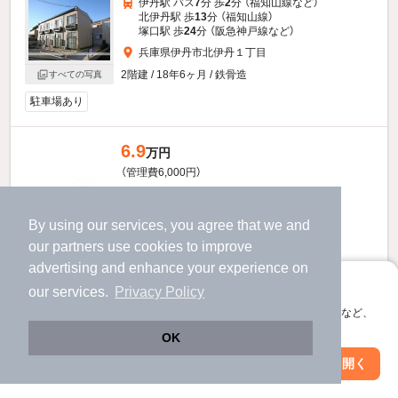
伊丹駅 バス
7
分 歩
2
分 （福知山線
など
）
北伊丹駅 歩
13
分 （福知山線）
塚口駅 歩
24
分 （阪急神戸線
など
）
兵庫県伊丹市北伊丹１丁目
2階建 / 18年6ヶ月 / 鉄骨造
すべての写真
駐車場あり
6.9
万円
（管理費6,000円）
不要
1.0ヶ月
敷
礼
1階 / 1K / 20.28㎡
By using our services, you agree that we and
our
partners
use cookies to improve
advertising and enhance your experience on
アプリに切り替えて、サクサクお部屋探し
our services.
Privacy Policy
会員登録なしですぐ使える。マップ検索やお気に入り保存など、
アプリ限定の便利な機能が使えます！
OK
Web版で続行
アプリを開く
市区町村を変更
絞り込み条件を変更