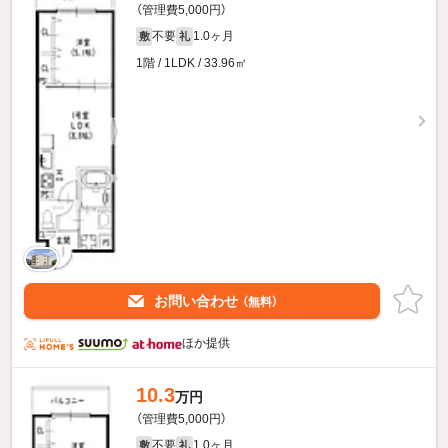
（管理費5,000円）
不要
1.0ヶ月
敷
礼
1階 / 1LDK / 33.96㎡
お問い合わせ
（無料）
ほか提供
10.3
万円
（管理費5,000円）
不要
1.0ヶ月
敷
礼