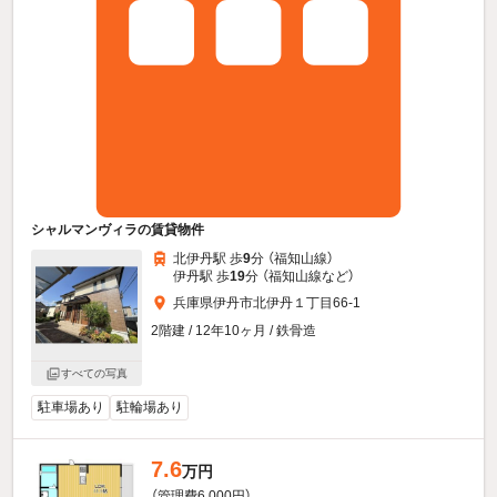
シャルマンヴィラの賃貸物件
北伊丹駅 歩
9
分 （福知山線）
伊丹駅 歩
19
分 （福知山線
など
）
兵庫県伊丹市北伊丹１丁目66-1
2階建 / 12年10ヶ月 / 鉄骨造
すべての写真
駐車場あり
駐輪場あり
7.6
万円
（管理費6,000円）