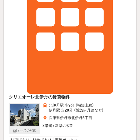
クリエオーレ北伊丹の賃貸物件
北伊丹駅 歩
9
分 （福知山線）
伊丹駅 歩
20
分 （阪急伊丹線
など
）
兵庫県伊丹市北伊丹3丁目
3階建 / 新築 / 木造
すべての写真