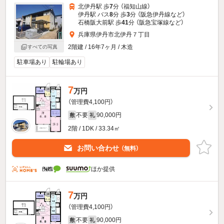
北伊丹駅 歩
7
分 （福知山線）
伊丹駅 バス
8
分 歩
3
分 （阪急伊丹線
など
）
石橋阪大前駅 歩
41
分 （阪急宝塚線
など
）
兵庫県伊丹市北伊丹７丁目
2階建 / 16年7ヶ月 / 木造
すべての写真
駐車場あり
駐輪場あり
7
万円
（管理費4,100円）
不要
90,000円
敷
礼
2階 / 1DK / 33.34㎡
お問い合わせ
（無料）
ほか提供
7
万円
（管理費4,100円）
不要
90,000円
敷
礼