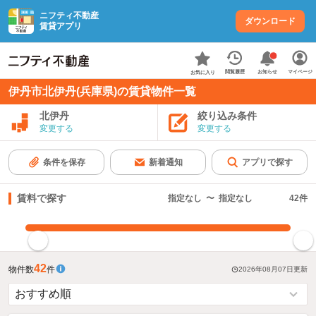
ニフティ不動産
ダウンロード
賃貸アプリ
お知らせ
閲覧履歴
マイページ
お気に入り
伊丹市北伊丹(兵庫県)の賃貸物件一覧
北伊丹
絞り込み条件
変更する
変更する
条件を保存
新着通知
アプリで探す
賃料で探す
指定なし
〜
指定なし
42
件
指定した賃料で絞り込む
42
物件数
件
2026年08月07日
更新