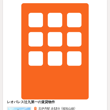
レオパレス辻九第一の賃貸物件
北伊丹駅 歩
12
分 （福知山線）