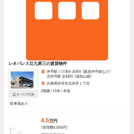
レオパレス辻九第三の賃貸物件
伊丹駅 バス
5
分 歩
3
分 （阪急伊丹線
など
）
北伊丹駅 歩
12
分 （福知山線）
兵庫県伊丹市北伊丹１丁目
2階建 / 15年 / 木造
すべての写真
駐車場あり
4.5
万円
（管理費6,000円）