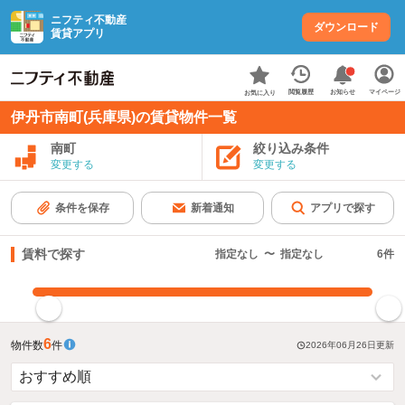
ニフティ不動産
ダウンロード
賃貸アプリ
お知らせ
閲覧履歴
マイページ
お気に入り
伊丹市南町(兵庫県)の賃貸物件一覧
南町
絞り込み条件
変更する
変更する
条件を保存
新着通知
アプリで探す
賃料で探す
指定なし
〜
指定なし
6
件
指定した賃料で絞り込む
6
物件数
件
2026年06月26日
更新