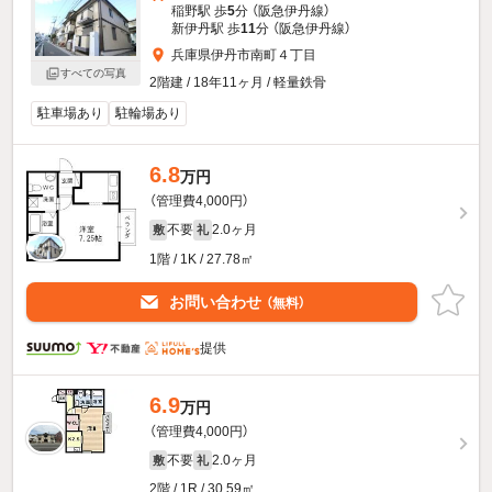
稲野駅 歩
5
分 （阪急伊丹線）
新伊丹駅 歩
11
分 （阪急伊丹線）
兵庫県伊丹市南町４丁目
すべての写真
2階建 / 18年11ヶ月 / 軽量鉄骨
駐車場あり
駐輪場あり
6.8
万円
（管理費4,000円）
不要
2.0ヶ月
敷
礼
1階 / 1K / 27.78㎡
お問い合わせ
（無料）
提供
6.9
万円
（管理費4,000円）
不要
2.0ヶ月
敷
礼
2階 / 1R / 30.59㎡