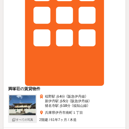
満塚荘の賃貸物件
稲野駅 歩
4
分 （阪急伊丹線）
新伊丹駅 歩
5
分 （阪急伊丹線）
猪名寺駅 歩
10
分 （福知山線）
兵庫県伊丹市南町１丁目
2階建 / 61年7ヶ月 / 木造
すべての写真