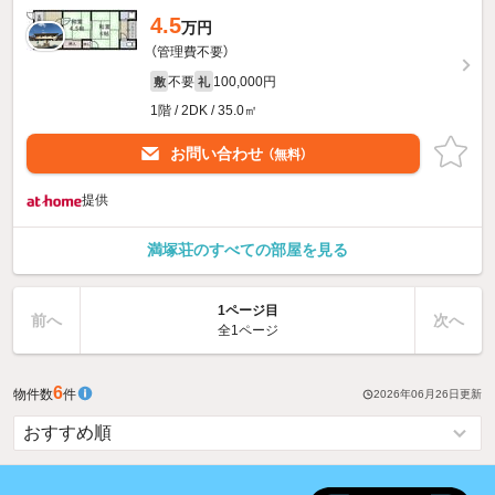
4.5
万円
（管理費不要）
不要
100,000円
敷
礼
1階 / 2DK / 35.0㎡
お問い合わせ
（無料）
提供
満塚荘のすべての部屋を見る
1ページ目
前へ
次へ
全1ページ
6
物件数
件
2026年06月26日
更新