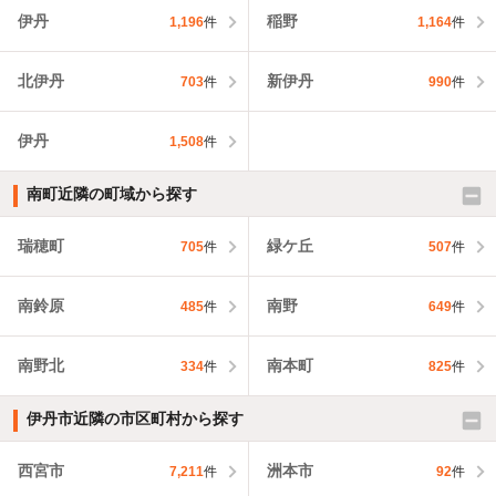
伊丹
稲野
1,196
件
1,164
件
北伊丹
新伊丹
703
件
990
件
伊丹
1,508
件
南町近隣の町域から探す
瑞穂町
緑ケ丘
705
件
507
件
南鈴原
南野
485
件
649
件
南野北
南本町
334
件
825
件
伊丹市近隣の市区町村から探す
西宮市
洲本市
7,211
件
92
件