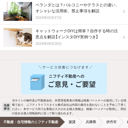
ベランダとは？バルコニーやテラスとの違い、
オシャレな活用術、禁止事項を解説
2024年03月27日
キャットウォークDIYは簡単？自作する時の注
意点を解説【インスタDIY実例つき】
2024年09月26日
他の人はこんな条件で絞り込んでいます！
人気のこだわり条件
新着物件メール通知
バス・トイレ別
2階以上
検索中の条件の新着物件情報をいち早く
駐車場あり
ペット相談
お知らせします
当サイトの物件及び不動産会社、外壁塗装業者の情報は検索パートナーが提供している情
報であり、ニフティライフスタイル株式会社は内容の責任を負わないことを予めご了承く
免責
洗濯機置場あり
独立洗面台
事項
ださい。本サービス内でお客様が入力される個人情報は、検索パートナーが取得し、同社
新着メール通知を受け取る
の定める個人情報規約に従って取り扱われます。
エアコンあり
都市ガス
不動産・住宅情報のニフティ不動産
賃貸
兵庫県
伊丹市