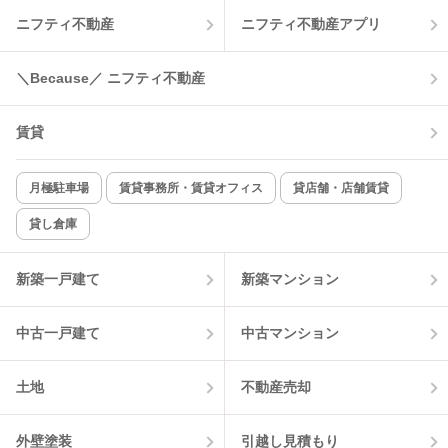
ニフティ不動産
ニフティ不動産アプリ
温水洗浄便座
オートロック
コンロ2口以上
追焚き機能
＼Because／ ニフティ不動産
TV付インターホン
角部屋
賃貸
新着のみ
インターネット無料
月極駐車場
賃貸事務所・賃貸オフィス
貸店舗・店舗賃貸
貸し倉庫
該当件数:
物件一覧に反映
6
件
新築一戸建て
新築マンション
中古一戸建て
中古マンション
土地
不動産売却
外壁塗装
引越し見積もり