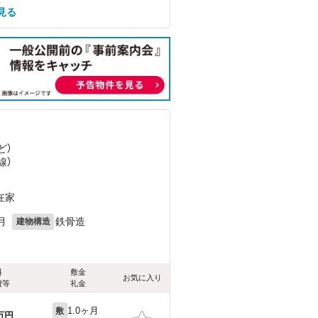
見る
ど
）
線）
）
在家
月
鉄骨造
建物構造
料
敷金
お気に入り
費等
礼金
1.0ヶ月
敷
万円