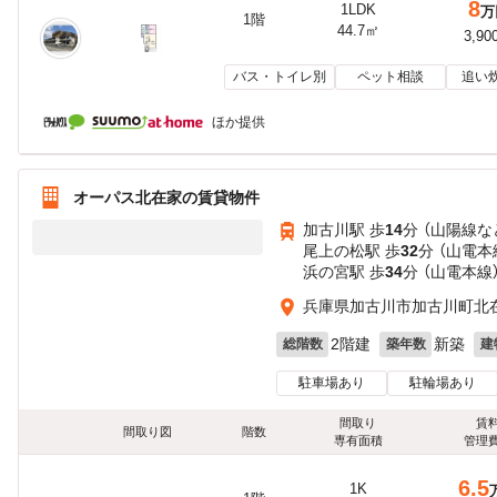
8
1LDK
万
1階
44.7㎡
3,90
バス・トイレ別
ペット相談
追い
ほか提供
オーパス北在家の賃貸物件
加古川駅 歩
14
分 （山陽線
な
尾上の松駅 歩
32
分 （山電本
浜の宮駅 歩
34
分 （山電本線
兵庫県加古川市加古川町北
2階建
新築
総階数
築年数
建
駐車場あり
駐輪場あり
間取り
賃
間取り図
階数
専有面積
管理
6.5
1K