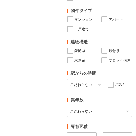
物件タイプ
マンション
アパート
一戸建て
建物構造
鉄筋系
鉄骨系
木造系
ブロック構造
駅からの時間
バス可
築年数
専有面積