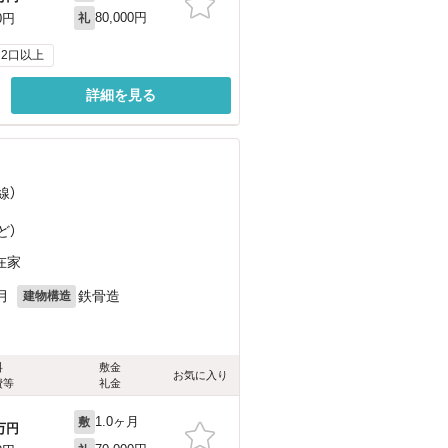
80,000円
0円
礼
2口以上
詳細を見る
線）
）
ど
）
在家
月
鉄骨造
建物構造
料
敷金
お気に入り
費等
礼金
1.0ヶ月
敷
万円