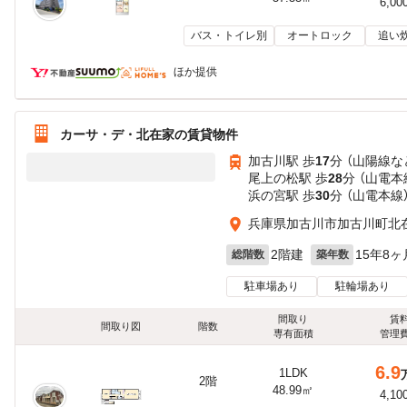
6,00
バス・トイレ別
オートロック
追い
ほか提供
カーサ・デ・北在家の賃貸物件
加古川駅 歩
17
分 （山陽線
な
尾上の松駅 歩
28
分 （山電本
浜の宮駅 歩
30
分 （山電本線
兵庫県加古川市加古川町北
2階建
15年8ヶ
総階数
築年数
駐車場あり
駐輪場あり
間取り
賃
間取り図
階数
専有面積
管理
6.9
1LDK
2階
48.99㎡
4,10