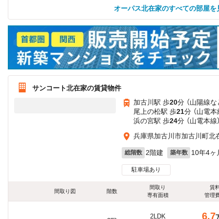
オーパス北在家のすべての部屋を
サンコート北在家の賃貸物件
加古川駅 歩
20
分 （山陽線
な
尾上の松駅 歩
21
分 （山電本
浜の宮駅 歩
24
分 （山電本線
兵庫県加古川市加古川町北
2階建
10年4ヶ
総階数
築年数
駐車場あり
間取り
賃
間取り図
階数
専有面積
管理
6.7
2LDK