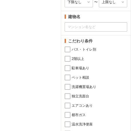
〜
建物名
こだわり条件
バス・トイレ別
2階以上
駐車場あり
ペット相談
洗濯機置場あり
独立洗面台
エアコンあり
都市ガス
温水洗浄便座