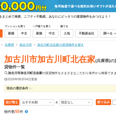
件をまとめて検索、ニフティ不動産。あなたにピッタリの賃貸物件をみつけよう！
マンションを買う
一戸建てを買う
建てる
新築
中古
新築
中古
土地
不動産会社
調べる
兵庫県
加古川市
加古川町北在家の賃貸物件を探す
加古川市加古川町北在家
(兵庫県)の
貸物件一覧
加古川市加古川町北在家
の賃貸物件をさまざまなこだわり条件から検索でき
2026年08月04日
更新
現在の選択条件：
-
絞り込み
並び替え
＆
55
物件数
件