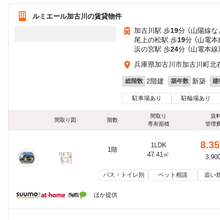
ルミエール加古川の賃貸物件
加古川駅 歩
19
分 （山陽線
な
尾上の松駅 歩
19
分 （山電本
浜の宮駅 歩
24
分 （山電本線
兵庫県加古川市加古川町北
2階建
新築
総階数
築年数
建
駐車場あり
駐輪場あり
間取り
賃
間取り図
階数
専有面積
管理
8.35
1LDK
1階
47.41㎡
3,90
バス・トイレ別
ペット相談
追い
ほか提供