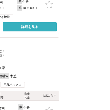
不要
敷
円
100,000円
0円
礼
炊き機能
詳細を見る
ど
）
線）
）
在家
木造
物構造
宅配ボックス
料
敷金
お気に入り
費等
礼金
不要
敷
万円