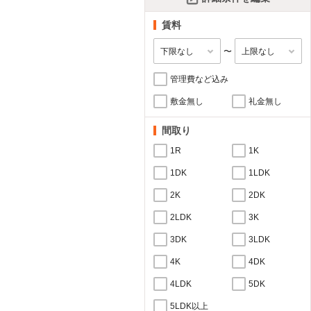
賃料
〜
管理費など込み
敷金無し
礼金無し
間取り
1R
1K
1DK
1LDK
2K
2DK
2LDK
3K
3DK
3LDK
4K
4DK
4LDK
5DK
5LDK以上