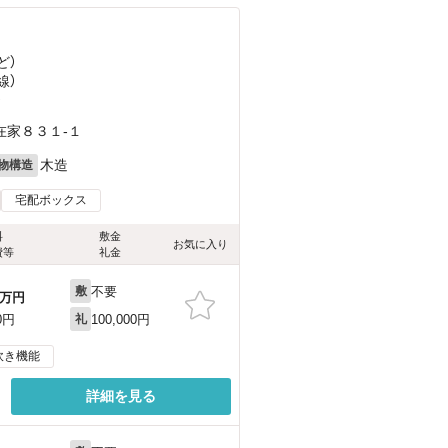
ど
）
線）
）
在家８３１-１
木造
物構造
宅配ボックス
料
敷金
お気に入り
費等
礼金
不要
敷
万円
100,000円
0円
礼
炊き機能
詳細を見る