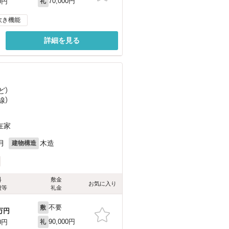
70,000円
0円
礼
炊き機能
詳細を見る
ど
）
線）
）
在家
月
木造
建物構造
料
敷金
お気に入り
費等
礼金
不要
敷
万円
90,000円
0円
礼