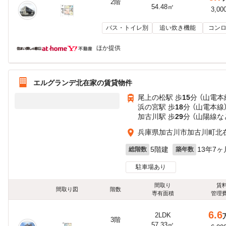
2階
54.48㎡
3,00
バス・トイレ別
追い炊き機能
コンロ
ほか提供
エルグランデ北在家の賃貸物件
尾上の松駅 歩
15
分 （山電本
浜の宮駅 歩
18
分 （山電本線
加古川駅 歩
29
分 （山陽線
な
兵庫県加古川市加古川町北
5階建
13年7ヶ
総階数
築年数
駐車場あり
間取り
賃
間取り図
階数
専有面積
管理
6.6
2LDK
3階
57.33㎡