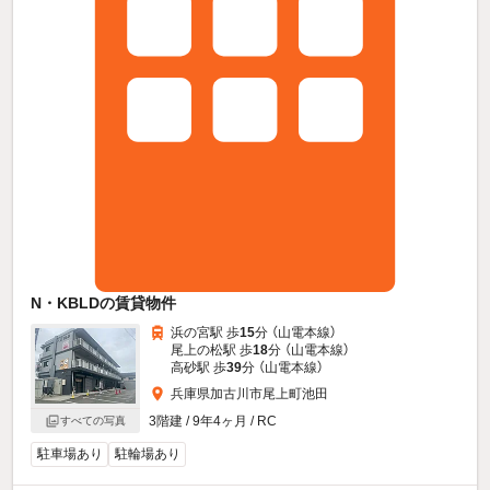
N・KBLDの賃貸物件
浜の宮駅 歩
15
分 （山電本線）
尾上の松駅 歩
18
分 （山電本線）
高砂駅 歩
39
分 （山電本線）
兵庫県加古川市尾上町池田
3階建 / 9年4ヶ月 / RC
すべての写真
駐車場あり
駐輪場あり