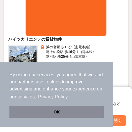
ハイツカリエンテの賃貸物件
浜の宮駅 歩
13
分 （山電本線）
尾上の松駅 歩
16
分 （山電本線）
別府駅 歩
25
分 （山電本線）
兵庫県加古川市尾上町池田
2階建 / 30年6ヶ月 / 軽量鉄骨
すべての写真
By using our services, you agree that we and
駐車場あり
駐輪場あり
our
partners
use cookies to improve
advertising and enhance your experience on
アプリに切り替えて、サクサクお部屋探し
4.2
our services.
Privacy Policy
万円
（管理費3,000円）
会員登録なしですぐ使える。マップ検索やお気に入り保存など、
アプリ限定の便利な機能が使えます！
不要
50,000円
敷
礼
OK
2階 / 1K / 33.12㎡
Web版で続行
アプリを開く
市区町村を変更
絞り込み条件を変更
お問い合わせ
（無料）