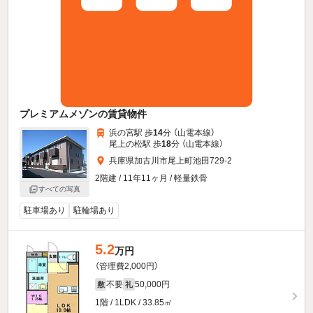
プレミアムメゾンの賃貸物件
浜の宮駅 歩
14
分 （山電本線）
尾上の松駅 歩
18
分 （山電本線）
兵庫県加古川市尾上町池田729-2
2階建 / 11年11ヶ月 / 軽量鉄骨
すべての写真
駐車場あり
駐輪場あり
5.2
万円
（管理費2,000円）
不要
50,000円
敷
礼
1階 / 1LDK / 33.85㎡