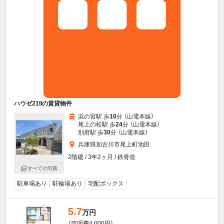
ハウゼ21IIの賃貸物件
浜の宮駅 歩
10
分 （山電本線）
尾上の松駅 歩
24
分 （山電本線）
別府駅 歩
30
分 （山電本線）
兵庫県加古川市尾上町池田
2階建 / 3年2ヶ月 / 鉄骨造
すべての写真
駐車場あり
駐輪場あり
宅配ボックス
5.7
万円
（管理費4,000円）