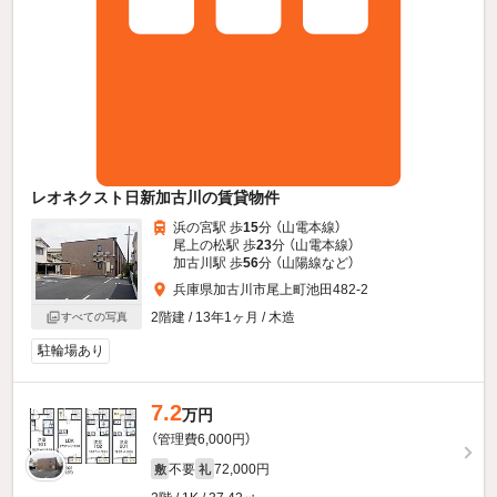
レオネクスト日新加古川の賃貸物件
浜の宮駅 歩
15
分 （山電本線）
尾上の松駅 歩
23
分 （山電本線）
加古川駅 歩
56
分 （山陽線
など
）
兵庫県加古川市尾上町池田482-2
2階建 / 13年1ヶ月 / 木造
すべての写真
駐輪場あり
7.2
万円
（管理費6,000円）
不要
72,000円
敷
礼