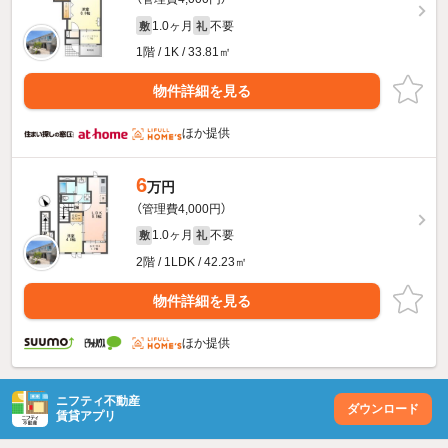
1.0ヶ月
不要
敷
礼
1階 / 1K / 33.81㎡
物件詳細を見る
ほか提供
6
万円
（管理費4,000円）
1.0ヶ月
不要
敷
礼
2階 / 1LDK / 42.23㎡
物件詳細を見る
ほか提供
ニフティ不動産
ダウンロード
賃貸アプリ