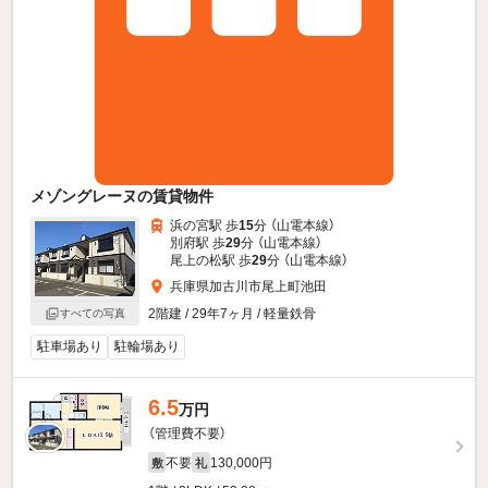
メゾングレーヌの賃貸物件
浜の宮駅 歩
15
分 （山電本線）
別府駅 歩
29
分 （山電本線）
尾上の松駅 歩
29
分 （山電本線）
兵庫県加古川市尾上町池田
2階建 / 29年7ヶ月 / 軽量鉄骨
すべての写真
駐車場あり
駐輪場あり
6.5
万円
（管理費不要）
不要
130,000円
敷
礼