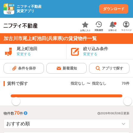
ニフティ不動産
ダウンロード
賃貸アプリ
お知らせ
閲覧履歴
マイページ
お気に入り
加古川市尾上町池田(兵庫県)の賃貸物件一覧
尾上町池田
絞り込み条件
変更する
変更する
条件を保存
新着通知
アプリで探す
賃料で探す
指定なし
〜
指定なし
70
件
指定した賃料で絞り込む
70
物件数
件
2026年08月08日
更新