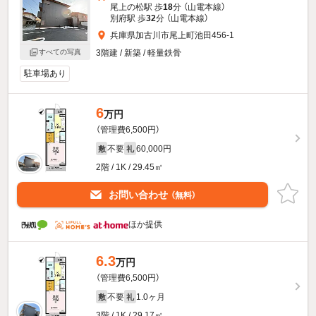
尾上の松駅 歩
18
分 （山電本線）
別府駅 歩
32
分 （山電本線）
兵庫県加古川市尾上町池田456-1
3階建 / 新築 / 軽量鉄骨
すべての写真
駐車場あり
6
万円
（管理費6,500円）
不要
60,000円
敷
礼
2階 / 1K / 29.45㎡
お問い合わせ
（無料）
ほか提供
6.3
万円
（管理費6,500円）
不要
1.0ヶ月
敷
礼
3階 / 1K / 29.17㎡