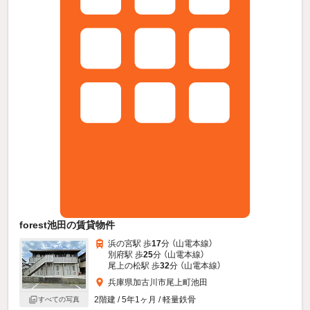
forest池田の賃貸物件
浜の宮駅 歩
17
分 （山電本線）
別府駅 歩
25
分 （山電本線）
尾上の松駅 歩
32
分 （山電本線）
兵庫県加古川市尾上町池田
2階建 / 5年1ヶ月 / 軽量鉄骨
すべての写真