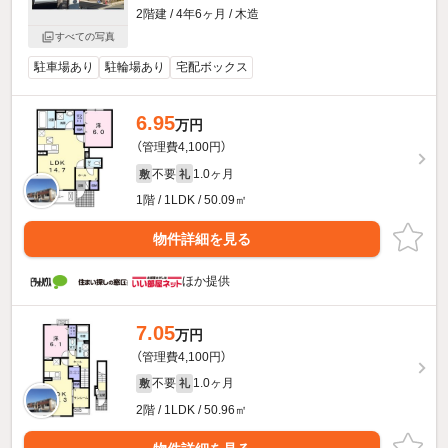
2階建 / 4年6ヶ月 / 木造
すべての写真
駐車場あり
駐輪場あり
宅配ボックス
6.95
万円
（管理費4,100円）
不要
1.0ヶ月
敷
礼
1階 / 1LDK / 50.09㎡
物件詳細を見る
ほか提供
7.05
万円
（管理費4,100円）
不要
1.0ヶ月
敷
礼
2階 / 1LDK / 50.96㎡