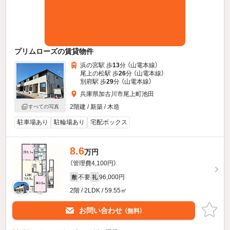
プリムローズの賃貸物件
浜の宮駅 歩
13
分 （山電本線）
尾上の松駅 歩
26
分 （山電本線）
別府駅 歩
29
分 （山電本線）
兵庫県加古川市尾上町池田
2階建 / 新築 / 木造
すべての写真
駐車場あり
駐輪場あり
宅配ボックス
8.6
万円
（管理費4,100円）
不要
96,000円
敷
礼
2階 / 2LDK / 59.55㎡
お問い合わせ
（無料）