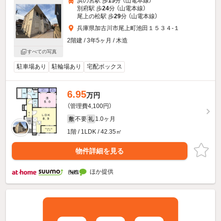
浜の宮駅 歩
15
分 （山電本線）
別府駅 歩
24
分 （山電本線）
尾上の松駅 歩
29
分 （山電本線）
兵庫県加古川市尾上町池田１５３４-１
2階建 / 3年5ヶ月 / 木造
すべての写真
駐車場あり
駐輪場あり
宅配ボックス
6.95
万円
（管理費4,100円）
不要
1.0ヶ月
敷
礼
1階 / 1LDK / 42.35㎡
物件詳細を見る
ほか提供