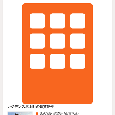
レジデンス尾上町の賃貸物件
浜の宮駅 歩
13
分 （山電本線）