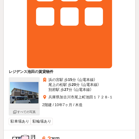
レジデンス池田の賃貸物件
浜の宮駅 歩
15
分 （山電本線）
尾上の松駅 歩
20
分 （山電本線）
別府駅 歩
27
分 （山電本線）
兵庫県加古川市尾上町池田１７２８-１
2階建 / 10年7ヶ月 / 木造
すべての写真
駐車場あり
駐輪場あり
6.2