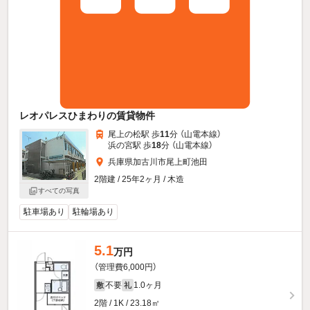
レオパレスひまわりの賃貸物件
尾上の松駅 歩
11
分 （山電本線）
浜の宮駅 歩
18
分 （山電本線）
兵庫県加古川市尾上町池田
2階建 / 25年2ヶ月 / 木造
すべての写真
駐車場あり
駐輪場あり
5.1
万円
（管理費6,000円）
不要
1.0ヶ月
敷
礼
2階 / 1K / 23.18㎡