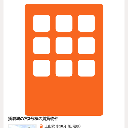
播磨城の宮3号棟の賃貸物件
土山駅 歩
18
分 （山陽線）