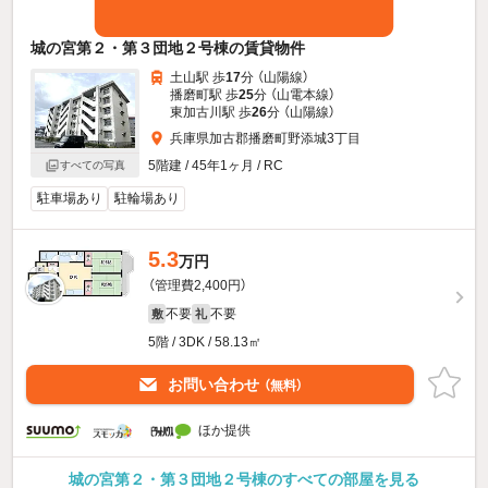
城の宮第２・第３団地２号棟の賃貸物件
土山駅 歩
17
分 （山陽線）
播磨町駅 歩
25
分 （山電本線）
東加古川駅 歩
26
分 （山陽線）
兵庫県加古郡播磨町野添城3丁目
5階建 / 45年1ヶ月 / RC
すべての写真
駐車場あり
駐輪場あり
5.3
万円
（管理費2,400円）
不要
不要
敷
礼
5階 / 3DK / 58.13㎡
お問い合わせ
（無料）
ほか提供
城の宮第２・第３団地２号棟のすべての部屋を見る