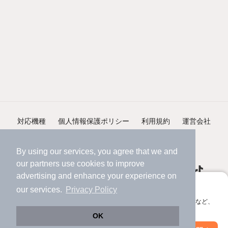
対応機種
個人情報保護ポリシー
利用規約
運営会社
ヘルプ・お問い合わせ
採用情報
By using our services, you agree that we and
our
partners
use cookies to improve
advertising and enhance your experience on
アプリに切り替えて、サクサクお部屋探し
our services.
Privacy Policy
会員登録なしですぐ使える。マップ検索やお気に入り保存など、
©NIFTY Lifestyle Co., Ltd.
アプリ限定の便利な機能が使えます！
OK