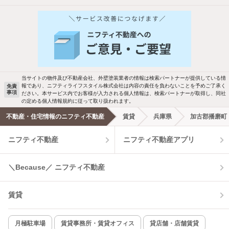
他の人はこんな条件で絞り込んでいます！
人気のこだわり条件
バス・トイレ別
2階以上
駐車場あり
ペット相談
当サイトの物件及び不動産会社、外壁塗装業者の情報は検索パートナーが提供している情
報であり、ニフティライフスタイル株式会社は内容の責任を負わないことを予めご了承く
免責
事項
ださい。本サービス内でお客様が入力される個人情報は、検索パートナーが取得し、同社
洗濯機置場あり
独立洗面台
の定める個人情報規約に従って取り扱われます。
不動産・住宅情報のニフティ不動産
賃貸
兵庫県
加古郡播磨町
エアコンあり
都市ガス
ニフティ不動産
ニフティ不動産アプリ
温水洗浄便座
オートロック
＼Because／ ニフティ不動産
コンロ2口以上
追焚き機能
賃貸
TV付インターホン
角部屋
新着のみ
インターネット無料
月極駐車場
賃貸事務所・賃貸オフィス
貸店舗・店舗賃貸