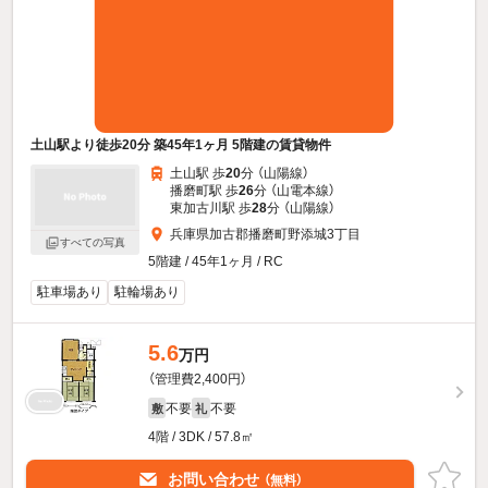
土山駅より徒歩20分 築45年1ヶ月 5階建の賃貸物件
土山駅 歩
20
分 （山陽線）
播磨町駅 歩
26
分 （山電本線）
東加古川駅 歩
28
分 （山陽線）
兵庫県加古郡播磨町野添城3丁目
すべての写真
5階建 / 45年1ヶ月 / RC
駐車場あり
駐輪場あり
5.6
万円
（管理費2,400円）
不要
不要
敷
礼
4階 / 3DK / 57.8㎡
お問い合わせ
（無料）