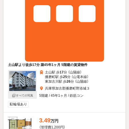
土山駅より徒歩17分 築45年1ヶ月 5階建の賃貸物件
土山駅 歩
17
分 （山陽線）
播磨町駅 歩
25
分 （山電本線）
東加古川駅 歩
26
分 （山陽線）
兵庫県加古郡播磨町野添城３
5階建 / 45年1ヶ月 / 鉄筋コン
すべての写真
駐輪場あり
3.49
万円
（管理費1,200円）