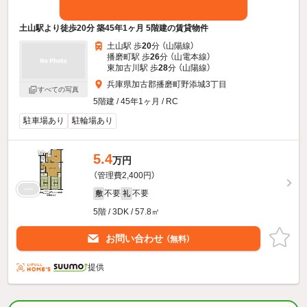
土山駅より徒歩20分 築45年1ヶ月 5階建の賃貸物件
土山駅 歩
20
分 （山陽線）
播磨町駅 歩
26
分 （山電本線）
東加古川駅 歩
28
分 （山陽線）
兵庫県加古郡播磨町野添城3丁目
すべての写真
5階建 / 45年1ヶ月 / RC
駐車場あり
駐輪場あり
5.4
万円
（管理費2,400円）
不要
不要
敷
礼
5階 / 3DK / 57.8㎡
お問い合わせ
（無料）
提供