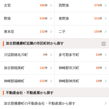
古宮
西野添
388
件
476
件
野添
東野添
539
件
333
件
東本荘
二子
132
件
155
件
加古郡播磨町近隣の市区町村から探す
川辺郡猪名川町
多可郡多可町
9
件
24
件
加古郡稲美町
神崎郡市川町
142
件
49
件
神崎郡福崎町
神崎郡神河町
232
件
18
件
不動産会社・不動産屋から探す
加古郡播磨町の不動産会社・不動産屋から探す