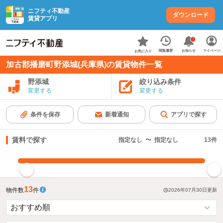
ニフティ不動産
ダウンロード
賃貸アプリ
お知らせ
閲覧履歴
マイページ
お気に入り
加古郡播磨町野添城(兵庫県)の賃貸物件一覧
野添城
絞り込み条件
変更する
変更する
条件を保存
新着通知
アプリで探す
賃料で探す
指定なし
〜
指定なし
13
件
指定した賃料で絞り込む
13
物件数
件
2026年07月30日
更新