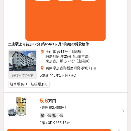
土山駅より徒歩17分 築45年1ヶ月 5階建の賃貸物件
土山駅 歩
17
分 （山陽線）
播磨町駅 歩
25
分 （山電本線）
東加古川駅 歩
26
分 （山陽線）
兵庫県加古郡播磨町野添城3丁目
5階建 / 45年1ヶ月 / RC
すべての写真
駐車場あり
駐輪場あり
5.6
万円
（管理費2,400円）
不要
不要
敷
礼
1階 / 3DK / 58.13㎡