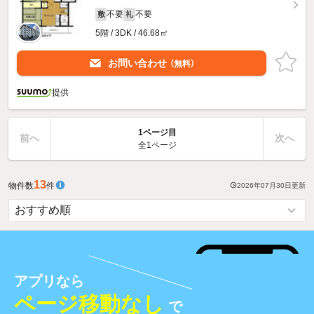
不要
不要
敷
礼
5階 / 3DK / 46.68㎡
お問い合わせ
（無料）
提供
1ページ目
前へ
次へ
全1ページ
13
物件数
件
2026年07月30日
更新
アプリなら
ページ移動なし
で