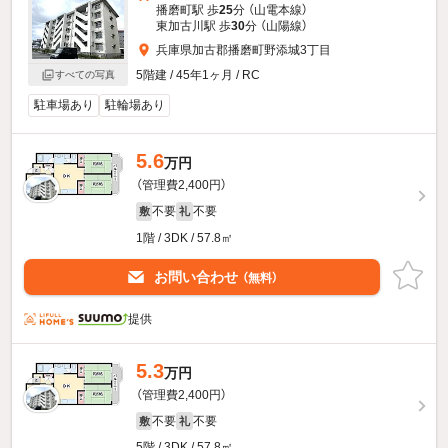
播磨町駅 歩
25
分 （山電本線）
東加古川駅 歩
30
分 （山陽線）
兵庫県加古郡播磨町野添城3丁目
5階建 / 45年1ヶ月 / RC
すべての写真
駐車場あり
駐輪場あり
5.6
万円
（管理費2,400円）
不要
不要
敷
礼
1階 / 3DK / 57.8㎡
お問い合わせ
（無料）
提供
5.3
万円
（管理費2,400円）
不要
不要
敷
礼
5階 / 3DK / 57.8㎡