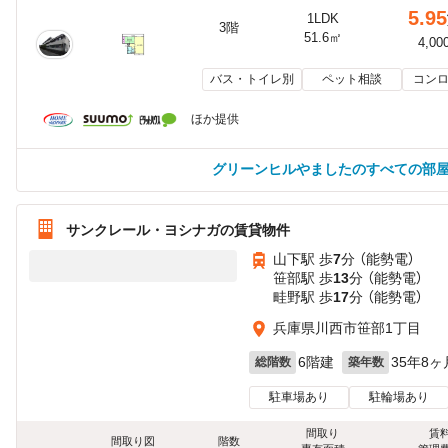
5.95
1LDK
3階
51.6㎡
4,00
バス・トイレ別
ペット相談
コンロ
ほか提供
グリーンヒルやましたのすべての部
サンクレール・ヨシナガの賃貸物件
山下駅 歩
7
分 （能勢電）
笹部駅 歩
13
分 （能勢電）
畦野駅 歩
17
分 （能勢電）
兵庫県川西市笹部1丁目
6階建
35年8ヶ
総階数
築年数
駐車場あり
駐輪場あり
間取り
賃
間取り図
階数