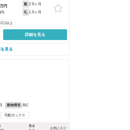
2.0ヶ月
敷
万円
1.0ヶ月
0円
礼
2口以上
詳細を見る
屋を見る
月
RC
建物構造
宅配ボックス
料
敷金
お気に入り