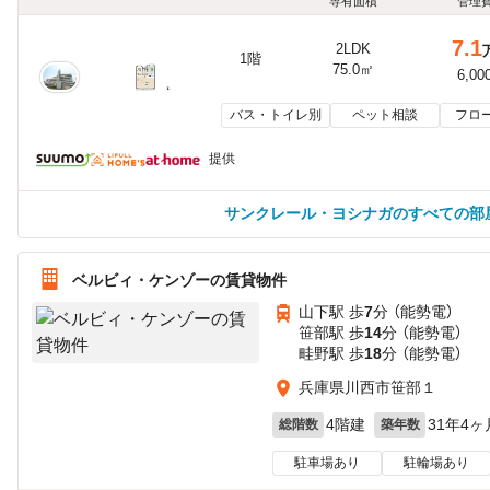
専有面積
管理
7.1
2LDK
1階
75.0㎡
6,00
バス・トイレ別
ペット相談
フロ
提供
サンクレール・ヨシナガのすべての部
ベルビィ・ケンゾーの賃貸物件
山下駅 歩
7
分 （能勢電）
笹部駅 歩
14
分 （能勢電）
畦野駅 歩
18
分 （能勢電）
兵庫県川西市笹部１
4階建
31年4ヶ
総階数
築年数
駐車場あり
駐輪場あり