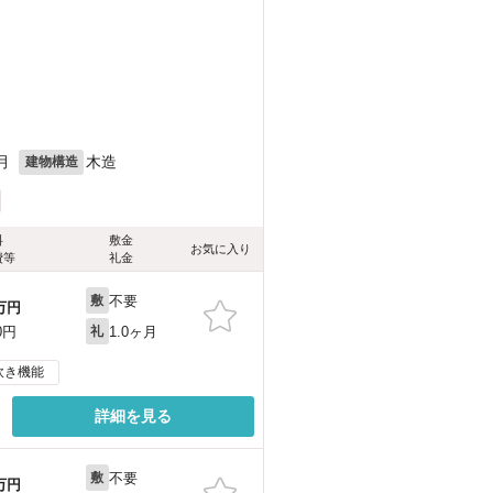
月
木造
建物構造
料
敷金
お気に入り
費等
礼金
不要
敷
万円
1.0ヶ月
0円
礼
炊き機能
詳細を見る
不要
敷
万円