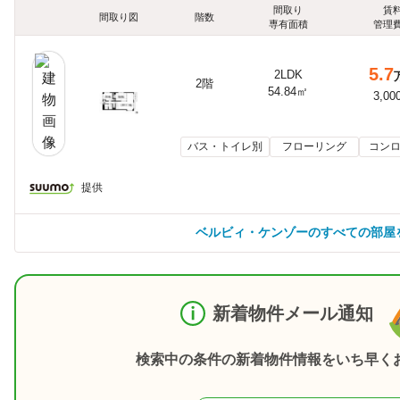
間取り
賃
間取り図
階数
専有面積
管理
5.7
2LDK
2階
54.84㎡
3,00
バス・トイレ別
フローリング
コンロ
提供
ベルビィ・ケンゾーのすべての部屋
新着物件メール通知
検索中の条件の新着物件情報をいち早く