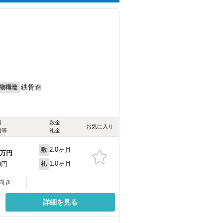
鉄骨造
物構造
料
敷金
お気に入り
費等
礼金
2.0ヶ月
敷
万円
1.0ヶ月
0円
礼
向き
詳細を見る