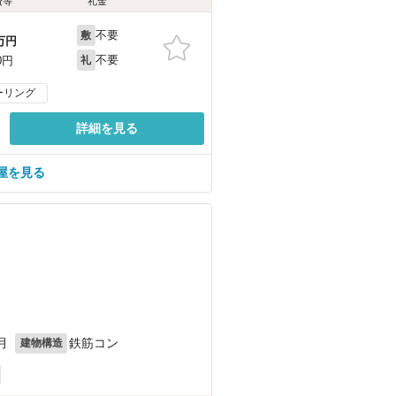
費等
礼金
不要
敷
万円
不要
0円
礼
ーリング
詳細を見る
屋を見る
月
鉄筋コン
建物構造