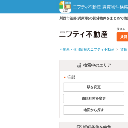
川西市笹部(兵庫県)の賃貸物件をまとめて
借りる
賃貸
不動産・住宅情報のニフティ不動産
賃貸
検索中のエリア
笹部
駅を変更
市区町村を変更
地図から探す
詳細条件を編集