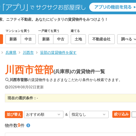
検索、ニフティ不動産。あなたにピッタリの賃貸物件をみつけよう！
マンションを買う
一戸建てを買う
建てる
新築
中古
新築
中古
土地
不動産会社
調べる
兵庫県
川西市
笹部の賃貸物件を探す
川西市笹部
(兵庫県)の賃貸物件一覧
川西市笹部
の賃貸物件をさまざまなこだわり条件から検索できます。
2026年08月02日
更新
現在の選択条件：
-
絞り込み
並び替え
＆
9
物件数
件