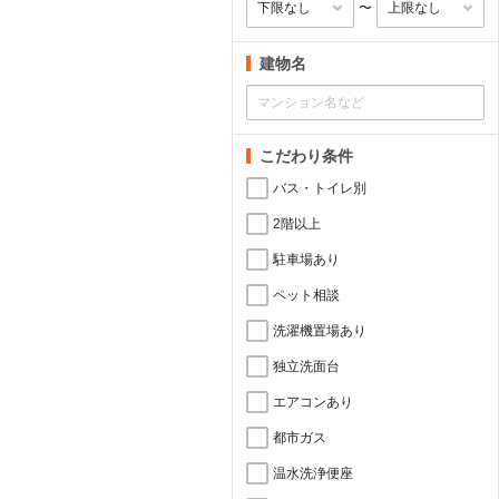
〜
建物名
こだわり条件
バス・トイレ別
2階以上
駐車場あり
ペット相談
洗濯機置場あり
独立洗面台
エアコンあり
都市ガス
温水洗浄便座