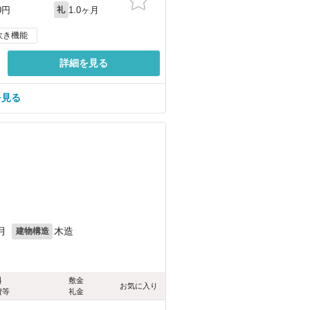
1.0ヶ月
0円
礼
炊き機能
詳細を見る
を見る
月
木造
建物構造
料
敷金
お気に入り
費等
礼金