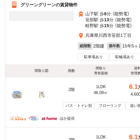
グリーングリーンの賃貸物件
山下駅 歩
8
分 （能勢電）
笹部駅 歩
13
分 （能勢電）
畦野駅 歩
15
分 （能勢電）
兵庫県川西市笹部1丁目
2階建
15年5ヶ
総階数
築年数
駐車場あり
駐輪場あり
間取り
賃
間取り図
階数
専有面積
管理
6.1
1LDK
2階
46.09㎡
4,60
バス・トイレ別
フローリング
追い
ほか提供
6.1
1LDK
2階