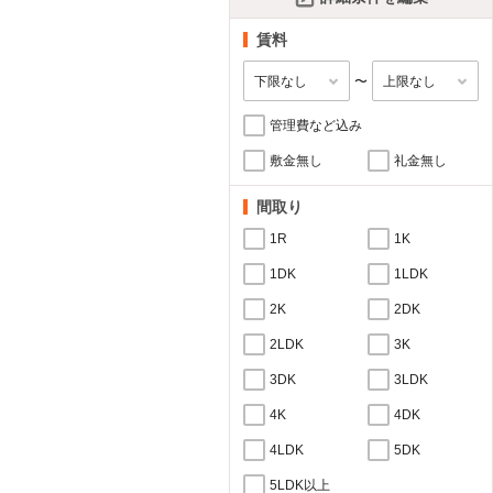
賃料
〜
管理費など込み
敷金無し
礼金無し
間取り
1R
1K
1DK
1LDK
2K
2DK
2LDK
3K
3DK
3LDK
4K
4DK
4LDK
5DK
5LDK以上