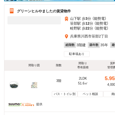
グリーンヒルやましたの賃貸物件
山下駅 歩
3
分 （能勢電）
笹部駅 歩
12
分 （能勢電）
畦野駅 歩
22
分 （能勢電）
兵庫県川西市笹部2丁目
3階建
35年
総階数
築年数
建
駐車場あり
間取り
賃
間取り図
階数
専有面積
管理
5.95
2LDK
3階
51.6㎡
4,00
バス・トイレ別
ペット相談
南
提供