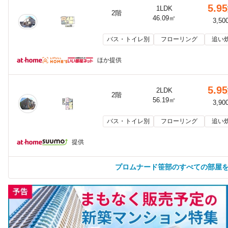
5.95
1LDK
2階
46.09㎡
3,50
バス・トイレ別
フローリング
追い
ほか提供
5.95
2LDK
2階
56.19㎡
3,90
バス・トイレ別
フローリング
追い
提供
プロムナード笹部のすべての部屋