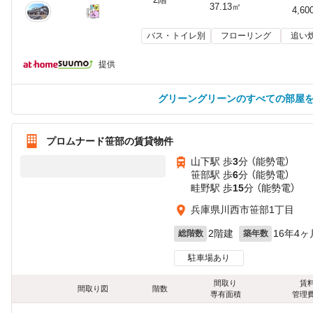
37.13㎡
4,60
バス・トイレ別
フローリング
追い
提供
グリーングリーンのすべての部屋
プロムナード笹部の賃貸物件
山下駅 歩
3
分 （能勢電）
笹部駅 歩
6
分 （能勢電）
畦野駅 歩
15
分 （能勢電）
兵庫県川西市笹部1丁目
2階建
16年4ヶ
総階数
築年数
駐車場あり
間取り
賃
間取り図
階数
専有面積
管理