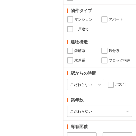
物件タイプ
マンション
アパート
一戸建て
建物構造
鉄筋系
鉄骨系
木造系
ブロック構造
駅からの時間
バス可
築年数
専有面積