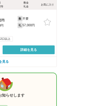
料
敷金
お気に入り
費等
礼金
不要
敷
万円
57,000円
0円
礼
2口以上
詳細を見る
を見る
お知らせします