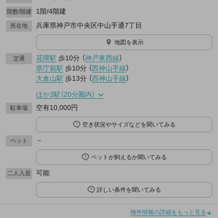
1階/4階建
階数/階建
兵庫県神戸市中央区中山手通7丁目
所在地
地図を表示
花隈駅
歩10分
（
神戸東西線
）
交通
県庁前駅
歩10分
（
西神山手線
）
大倉山駅
歩13分
（
西神山手線
）
ほか3駅（20分圏内）
空有10,000円
駐車場
空き状況やサイズなどを聞いてみる
－
ペット
ペットが飼えるか聞いてみる
可能
二人入居
詳しい条件を聞いてみる
物件情報の詳細をもっと見る