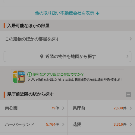
他の取り扱い不動産会社を表示
入居可能なほかの部屋
この建物のほかの部屋を探す
ほかの部屋を検索中…
近隣の物件を地図から探す
県庁前近隣の駅から探す
南公園
県庁前
79
件
2,630
件
ハーバーランド
花隈
5,764
件
3,316
件