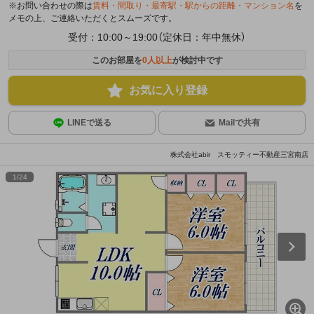
※お問い合わせの際は
賃料・間取り・最寄駅・駅からの距離・マンション名
を
メモの上、ご連絡いただくとスムーズです。
受付：10:00～19:00（定休日：年中無休）
このお部屋を
0
人以上
が検討中です
お気に入り登録
LINEで送る
Mailで共有
株式会社abir スモッティー不動産三宮南店
1
/
24