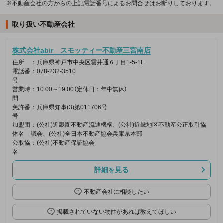
※不動産会社の方からの上記電話番号によるお問合せはお断りしております。
取り扱い不動産会社
株式会社abir スモッティー不動産三宮南店
住所
：兵庫県神戸市中央区雲井通６丁目1-5-1F
電話番
：078-232-3510
号
営業時
：10:00～19:00（定休日：年中無休）
間
免許番
：兵庫県知事(3)第011706号
号
加盟団
：(公社)近畿圏不動産流通機構、(公社)近畿地区不動産公正取引協
体名
議会、(公社)全日本不動産協会兵庫県本部
公取協
：(公社)不動産保証協会
名
詳細を見る
不動産会社に相談したい
掲載されていない物件があれば教えてほしい