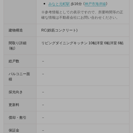
みなと元町駅
歩16分
（
神戸市海岸線
）
※参考情報としての表示ですので、所要時間等の正
確な情報は不動産会社にお問い合わせください。
建物構造
RC(鉄筋コンクリート)
間取り詳細
リビングダイニングキッチン 10帖洋室 6帖洋室 6帖
（帖）
総戸数
－
バルコニー面
－
積
採光向き
－
更新料
－
償却・敷引
－
保証金
－