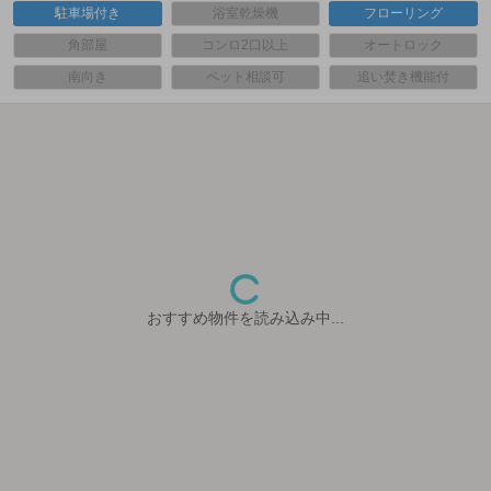
駐車場付き
浴室乾燥機
フローリング
角部屋
コンロ2口以上
オートロック
南向き
ペット相談可
追い焚き機能付
おすすめ物件を読み込み中...