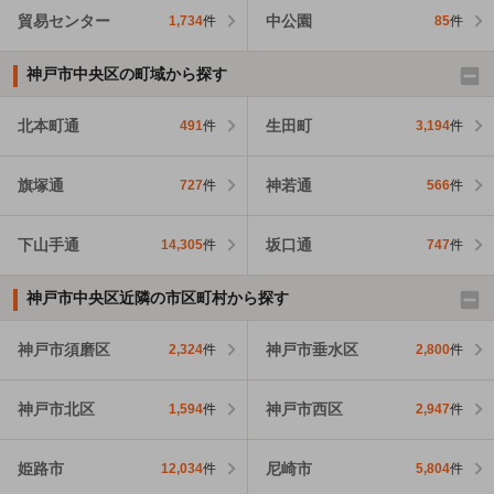
貿易センター
中公園
1,734
件
85
件
神戸市中央区の町域から探す
北本町通
生田町
491
件
3,194
件
旗塚通
神若通
727
件
566
件
下山手通
坂口通
14,305
件
747
件
神戸市中央区近隣の市区町村から探す
神戸市須磨区
神戸市垂水区
2,324
件
2,800
件
神戸市北区
神戸市西区
1,594
件
2,947
件
姫路市
尼崎市
12,034
件
5,804
件