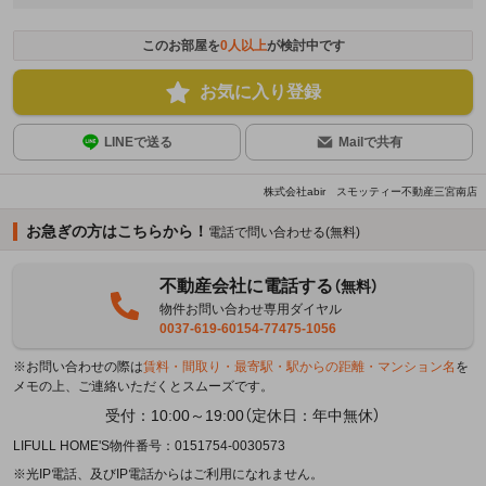
このお部屋を
0
人以上
が検討中です
お気に入り登録
LINEで送る
Mailで共有
株式会社abir スモッティー不動産三宮南店
お急ぎの方はこちらから！
電話で問い合わせる(無料)
不動産会社に電話する
（無料）
物件お問い合わせ専用ダイヤル
0037-619-60154-77475-1056
※お問い合わせの際は
賃料・間取り・最寄駅・駅からの距離・マンション名
を
メモの上、ご連絡いただくとスムーズです。
受付：10:00～19:00（定休日：年中無休）
LIFULL HOME'S物件番号：0151754-0030573
※光IP電話、及びIP電話からはご利用になれません。