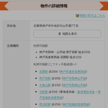
物件の詳細情報
情報の見方はこちら
所在地
兵庫県神戸市中央区中山手通7丁目
地図を表示
交通機関
利用可能駅
神戸市西神・山手線 県庁前駅 徒歩10分
神戸高速東西線 花隈駅 徒歩12分
利用可能駅（ニフティ不動産調べ）
花隈駅
歩10分
（
神戸高速鉄道東西線
）
県庁前駅
歩10分
（
神戸市西神山手線
）
大倉山駅
歩13分
（
神戸市西神山手線
）
元町駅
歩15分
（
東海道本線
・
阪神電鉄本線
・
神
戸高速鉄道東西線
）
西元町駅
歩15分
（
神戸高速鉄道東西線
）