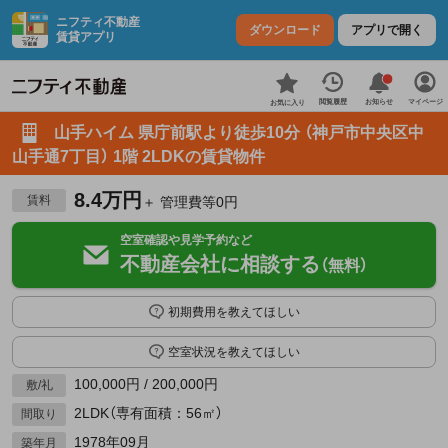
ニフティ不動産
ダウンロード
アプリで開く
賃貸アプリ
お知らせ
閲覧履歴
マイページ
お気に入り
山手ハイム 県庁前駅より徒歩10分 （神戸市中央区中
山手通7丁目） 1階 2LDKの賃貸物件
8.4万円
賃料
＋ 管理費等0円
空室確認や見学予約など
不動産会社に相談する
（無料）
初期費用を教えてほしい
空室状況を教えてほしい
100,000円 / 200,000円
敷/礼
2LDK（専有面積：56㎡）
間取り
1978年09月
築年月