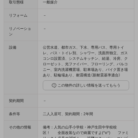
取引態様
一般媒介
リフォーム
－
リノベーショ
－
ン
設備
公営水道、都市ガス、下水、専用バス、専用トイ
レ、バス・トイレ別、シャワー、洗面所独立、ガス
コンロ設置済、システムキッチン、給湯、冷房、ク
ローゼット、光ファイバー、フローリング、バルコ
ニー、室内洗濯機置場、駐車場あり、バイク置き場
あり、駐輪場あり、耐震構造（新耐震基準適合）
この物件の詳しい情報を送ってもらう
契約期間
－
条件等
二人入居可、契約期間：2年間
その他の情報
備考：人気の山手小学校・神戸生田中学校校
区！ 全面改装なので綺麗ですよ(^o^) ファミ