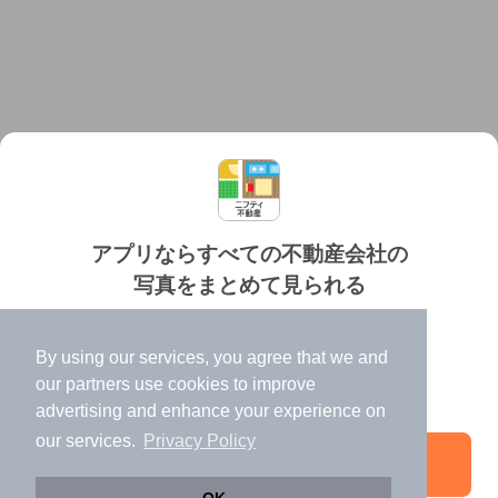
アプリならすべての不動産会社の
写真をまとめて見られる
対応機種
個人情報保護ポリシー
利用規約
運営会社
✔️
たくさんの写真でイメージふくらむ
ヘルプ・お問い合わせ
採用情報
By using our services, you agree that we and
✔️
高速表示で似た物件も見つけやすい
our
partners
use cookies to improve
✔️
便利な通知機能も充実
advertising and enhance your experience on
our services.
Privacy Policy
アプリを開く
©NIFTY Lifestyle Co., Ltd.