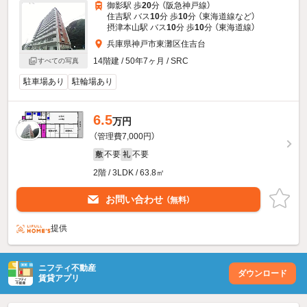
御影駅 歩
20
分 （阪急神戸線）
住吉駅 バス
10
分 歩
10
分 （東海道線
など
）
摂津本山駅 バス
10
分 歩
10
分 （東海道線）
兵庫県神戸市東灘区住吉台
14階建 / 50年7ヶ月 / SRC
すべての写真
駐車場あり
駐輪場あり
6.5
万円
（管理費7,000円）
不要
不要
敷
礼
2階 / 3LDK / 63.8㎡
お問い合わせ
（無料）
提供
ニフティ不動産
ダウンロード
賃貸アプリ