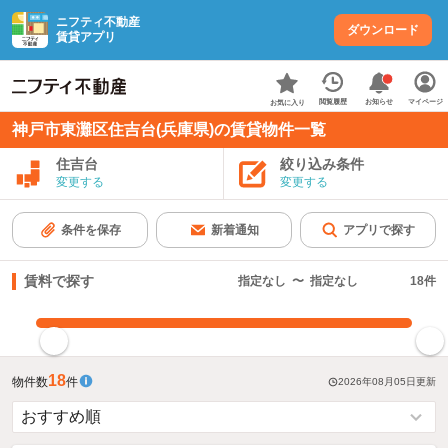
ニフティ不動産
ダウンロード
賃貸アプリ
お知らせ
閲覧履歴
マイページ
お気に入り
神戸市東灘区住吉台(兵庫県)の賃貸物件一覧
住吉台
絞り込み条件
変更する
変更する
条件を保存
新着通知
アプリで探す
賃料で探す
指定なし
〜
指定なし
18
件
指定した賃料で絞り込む
18
物件数
件
2026年08月05日
更新