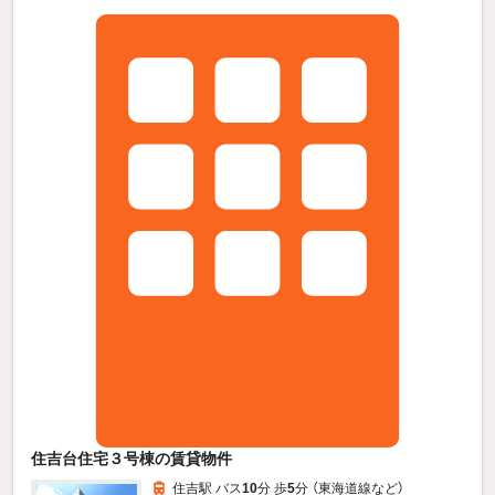
住吉台住宅３号棟の賃貸物件
住吉駅 バス
10
分 歩
5
分 （東海道線
など
）