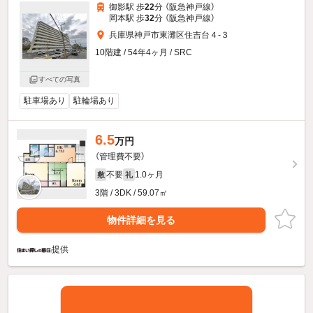
御影駅 歩
22
分 （阪急神戸線）
岡本駅 歩
32
分 （阪急神戸線）
兵庫県神戸市東灘区住吉台４-３
10階建 / 54年4ヶ月 / SRC
すべての写真
駐車場あり
駐輪場あり
6.5
万円
（管理費不要）
不要
1.0ヶ月
敷
礼
3階 / 3DK / 59.07㎡
物件詳細を見る
提供