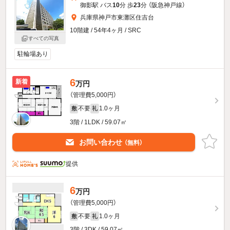
御影駅 バス
10
分 歩
23
分 （阪急神戸線）
兵庫県神戸市東灘区住吉台
10階建 / 54年4ヶ月 / SRC
すべての写真
駐輪場あり
6
新着
万円
（管理費5,000円）
不要
1.0ヶ月
敷
礼
3階 / 1LDK / 59.07㎡
お問い合わせ
（無料）
提供
6
万円
（管理費5,000円）
不要
1.0ヶ月
敷
礼
3階 / 3DK / 59.07㎡