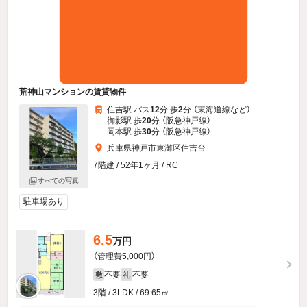
荒神山マンションの賃貸物件
住吉駅 バス
12
分 歩
2
分 （東海道線
など
）
御影駅 歩
20
分 （阪急神戸線）
岡本駅 歩
30
分 （阪急神戸線）
兵庫県神戸市東灘区住吉台
7階建 / 52年1ヶ月 / RC
すべての写真
駐車場あり
6.5
万円
（管理費5,000円）
不要
不要
敷
礼
3階 / 3LDK / 69.65㎡