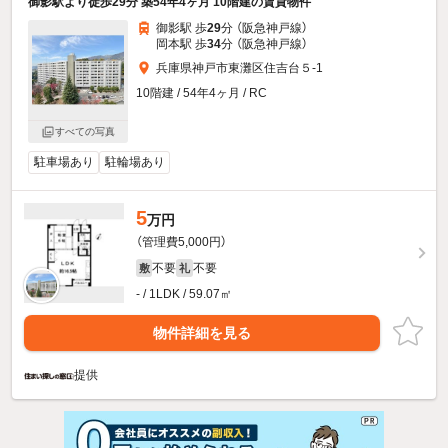
御影駅より徒歩29分 築54年4ヶ月 10階建の賃貸物件
御影駅 歩
29
分 （阪急神戸線）
岡本駅 歩
34
分 （阪急神戸線）
兵庫県神戸市東灘区住吉台５-1
10階建 / 54年4ヶ月 / RC
すべての写真
駐車場あり
駐輪場あり
5
万円
（管理費5,000円）
不要
不要
敷
礼
- / 1LDK / 59.07㎡
物件詳細を見る
提供