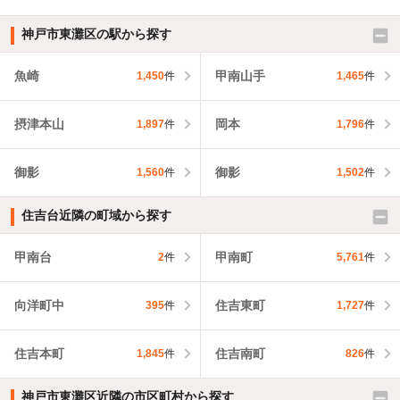
神戸市東灘区の駅から探す
魚崎
甲南山手
1,450
件
1,465
件
摂津本山
岡本
1,897
件
1,796
件
御影
御影
1,560
件
1,502
件
住吉台近隣の町域から探す
甲南台
甲南町
2
件
5,761
件
向洋町中
住吉東町
395
件
1,727
件
住吉本町
住吉南町
1,845
件
826
件
神戸市東灘区近隣の市区町村から探す