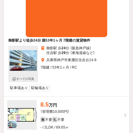
御影駅より徒歩24分 築53年1ヶ月 7階建の賃貸物件
御影駅 歩
24
分 （阪急神戸線）
住吉駅 歩
29
分 （東海道線
など
）
兵庫県神戸市東灘区住吉台14-8
7階建 / 53年1ヶ月 / RC
すべての写真
駐車場あり
駐輪場あり
8.5
万円
（管理費10,000円）
不要
不要
敷
礼
- / 2LDK / 69.65㎡