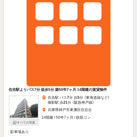
住吉駅よりバス7分 徒歩5分 築50年7ヶ月 14階建の賃貸物件
住吉駅 バス
7
分 歩
5
分 （東海道線
など
）
御影駅 歩
21
分 （阪急神戸線）
兵庫県神戸市東灘区住吉台
14階建 / 50年7ヶ月 / 鉄筋コン
すべての写真
駐車場あり