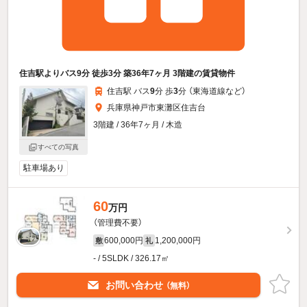
住吉駅よりバス9分 徒歩3分 築36年7ヶ月 3階建の賃貸物件
住吉駅 バス
9
分 歩
3
分 （東海道線
など
）
兵庫県神戸市東灘区住吉台
3階建 / 36年7ヶ月 / 木造
すべての写真
駐車場あり
60
万円
（管理費不要）
600,000円
1,200,000円
敷
礼
- / 5SLDK / 326.17㎡
お問い合わせ
（無料）