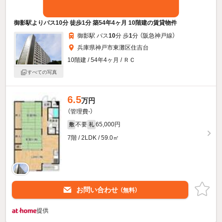
御影駅よりバス10分 徒歩1分 築54年4ヶ月 10階建の賃貸物件
御影駅 バス
10
分 歩
1
分 （阪急神戸線）
兵庫県神戸市東灘区住吉台
10階建 / 54年4ヶ月 / ＲＣ
すべての写真
6.5
万円
（管理費-）
不要
65,000円
敷
礼
7階 / 2LDK / 59.0㎡
お問い合わせ
（無料）
提供