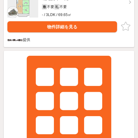
不要
不要
敷
礼
- / 3LDK / 69.65㎡
物件詳細を見る
提供