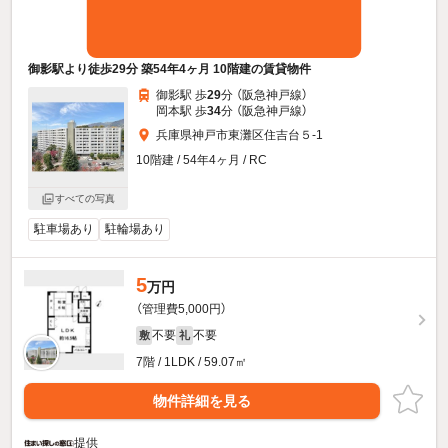
御影駅より徒歩29分 築54年4ヶ月 10階建の賃貸物件
御影駅 歩
29
分 （阪急神戸線）
岡本駅 歩
34
分 （阪急神戸線）
兵庫県神戸市東灘区住吉台５-1
10階建 / 54年4ヶ月 / RC
すべての写真
駐車場あり
駐輪場あり
5
万円
（管理費5,000円）
不要
不要
敷
礼
7階 / 1LDK / 59.07㎡
物件詳細を見る
提供