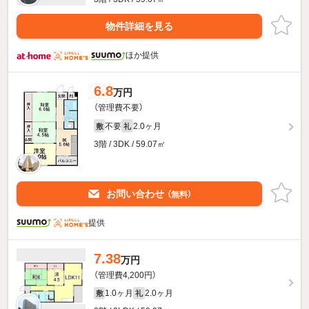
物件詳細を見る
ほか提供
6.8
万円
（管理費不要）
不要
2.0ヶ月
敷
礼
3階 / 3DK / 59.07㎡
お問い合わせ
（無料）
提供
7.38
万円
（管理費4,200円）
1.0ヶ月
2.0ヶ月
敷
礼