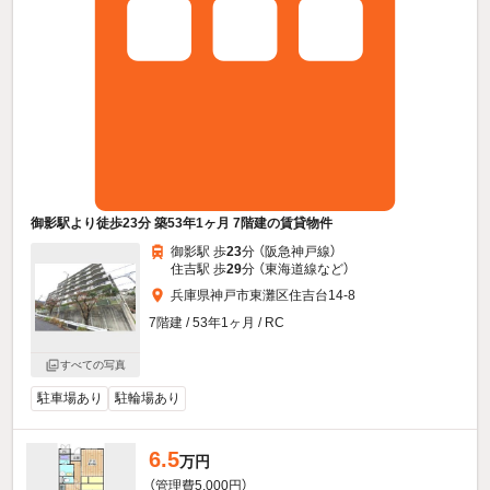
御影駅より徒歩23分 築53年1ヶ月 7階建の賃貸物件
御影駅 歩
23
分 （阪急神戸線）
住吉駅 歩
29
分 （東海道線
など
）
兵庫県神戸市東灘区住吉台14-8
7階建 / 53年1ヶ月 / RC
すべての写真
駐車場あり
駐輪場あり
6.5
万円
（管理費5,000円）