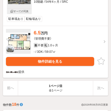
10階建 / 54年4ヶ月 / SRC
すべての写真
駐車場あり
駐輪場あり
6.5
万円
（管理費不要）
不要
1.0ヶ月
敷
礼
- / 3DK / 59.07㎡
物件詳細を見る
提供
1ページ目
前へ
次へ
全1ページ
18
物件数
件
2026年08月05日
更新