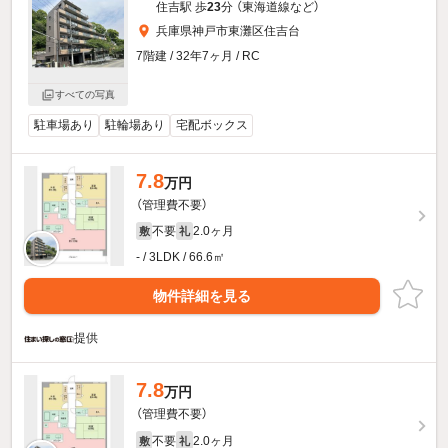
住吉駅 歩
23
分 （東海道線
など
）
兵庫県神戸市東灘区住吉台
7階建 / 32年7ヶ月 / RC
すべての写真
駐車場あり
駐輪場あり
宅配ボックス
7.8
万円
（管理費不要）
不要
2.0ヶ月
敷
礼
- / 3LDK / 66.6㎡
物件詳細を見る
提供
7.8
万円
（管理費不要）
不要
2.0ヶ月
敷
礼