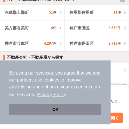
赤穂郡上郡町
佐用郡佐用町
51
件
11
件
美方郡香美町
神戸市灘区
4
件
3,579
件
神戸市兵庫区
神戸市長田区
4,297
件
2,719
件
不動産会社・不動産屋から探す
神戸市東灘区の不動産会社・不動産屋から探す
By using our services, you agree that we and
our
partners
use cookies to improve
兵庫県の不動産会社・不動産屋から探す
advertising and enhance your experience on
アプリに切り替えて、サクサクお部屋探し
our services.
Privacy Policy
外壁塗装の業者を探す
会員登録なしですぐ使える。マップ検索やお気に入り保存など、
アプリ限定の便利な機能が使えます！
OK
神戸市東灘区で外壁塗装の業者を探す
Web版で続行
アプリを開く
市区町村を変更
絞り込み条件を変更
兵庫県で外壁塗装の業者を探す