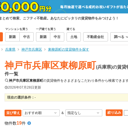
をまとめて検索、ニフティ不動産。あなたにピッタリの賃貸物件をみつけよう！
マンションを買う
一戸建てを買う
建てる
新築
中古
新築
中古
土地
不動産会社
調べる
兵庫県
神戸市兵庫区
東柳原町の賃貸物件を探す
神戸市兵庫区東柳原町
(兵庫県)の賃貸
件一覧
神戸市兵庫区東柳原町
の賃貸物件をさまざまなこだわり条件から検索できま
2026年07月28日
更新
現在の選択条件：
-
絞り込み
並び替え
＆
19
物件数
件