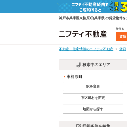
神戸市兵庫区東柳原町(兵庫県)の賃貸物件
借りる
賃貸
不動産・住宅情報のニフティ不動産
賃貸
検索中のエリア
東柳原町
駅を変更
市区町村を変更
地図から探す
詳細条件を編集