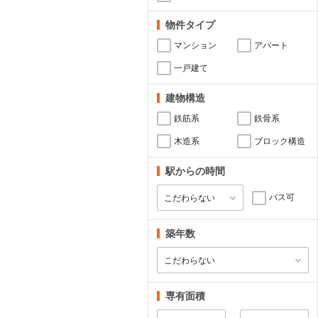
物件タイプ
マンション
アパート
一戸建て
建物構造
鉄筋系
鉄骨系
木造系
ブロック構造
駅からの時間
バス可
築年数
専有面積