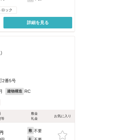
トロック
詳細を見る
）
）
2番5号
月
RC
建物構造
料
敷金
お気に入り
費等
礼金
不要
敷
円
不要
0円
礼