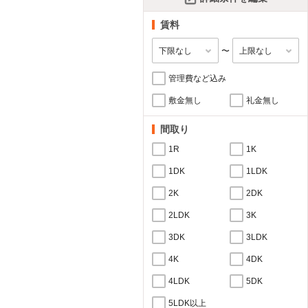
賃料
〜
管理費など込み
敷金無し
礼金無し
間取り
1R
1K
1DK
1LDK
2K
2DK
2LDK
3K
3DK
3LDK
4K
4DK
4LDK
5DK
5LDK以上