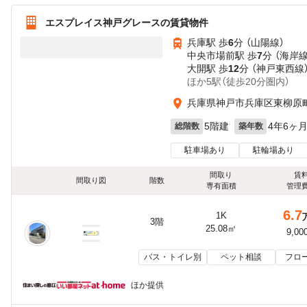
エスプレイス神戸グレースの賃貸物件
兵庫駅 歩
6
分 （山陽線）
中央市場前駅 歩
7
分 （海岸線
大開駅 歩
12
分 （神戸東西線
ほか5駅（徒歩20分圏内）
兵庫県神戸市兵庫区東柳原
5階建
4年6ヶ
総階数
築年数
駐車場あり
駐輪場あり
間取り
賃
間取り図
階数
専有面積
管理
6.7
1K
3階
25.08㎡
9,00
バス・トイレ別
ペット相談
フロ
ほか提供