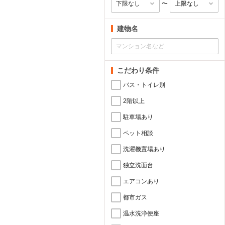
〜
建物名
こだわり条件
バス・トイレ別
2階以上
駐車場あり
ペット相談
洗濯機置場あり
独立洗面台
エアコンあり
都市ガス
温水洗浄便座