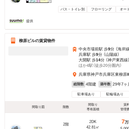
バス・トイレ別
フローリング
オー
提供
柳原ビルの賃貸物件
中央市場前駅 歩
9
分 （海岸線
兵庫駅 歩
9
分 （山陽線）
大開駅 歩
14
分 （神戸東西線
ほか4駅（徒歩20分圏内）
兵庫県神戸市兵庫区東柳原町
4階建
29年7ヶ
総階数
築年数
駐車場あり
駐輪場あり
間取り
賃
間取り図
階数
専有面積
管理
7
2DK
万
2階
42.81㎡
5,00