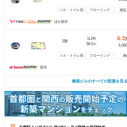
バス・トイレ別
フローリング
保証
ほか提供
6.3
1LDK
2階
38.0㎡
5,00
バス・トイレ別
フローリング
南
提供
柳原ビルのすべての部屋を見