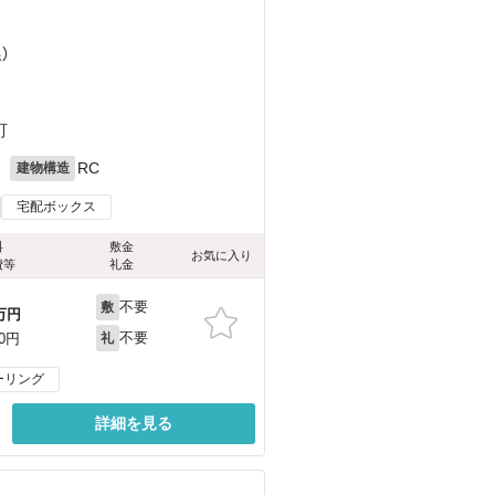
）
）
町
月
RC
建物構造
宅配ボックス
料
敷金
お気に入り
費等
礼金
不要
敷
万円
不要
00円
礼
ーリング
詳細を見る