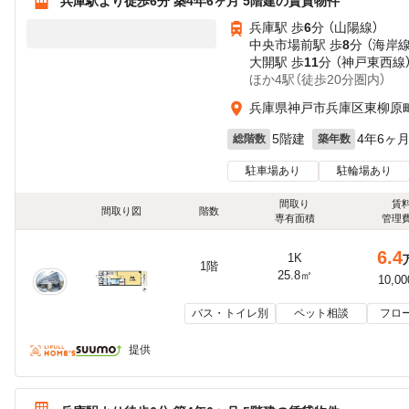
兵庫駅より徒歩6分 築4年6ヶ月 5階建の賃貸物件
兵庫駅 歩
6
分 （山陽線）
中央市場前駅 歩
8
分 （海岸線
大開駅 歩
11
分 （神戸東西線
ほか4駅（徒歩20分圏内）
兵庫県神戸市兵庫区東柳原
5階建
4年6ヶ
総階数
築年数
駐車場あり
駐輪場あり
間取り
賃
間取り図
階数
専有面積
管理
6.4
1K
1階
25.8㎡
10,0
バス・トイレ別
ペット相談
フロ
提供