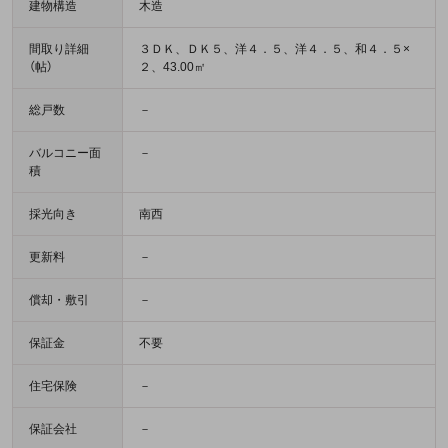
建物構造
木造
間取り詳細
３ＤＫ、ＤＫ５、洋４．５、洋４．５、和４．５×
（帖）
２、43.00㎡
総戸数
－
バルコニー面
－
積
採光向き
南西
更新料
－
償却・敷引
－
保証金
不要
住宅保険
－
保証会社
－