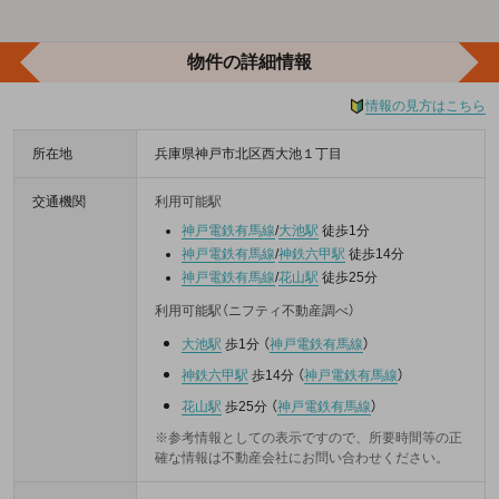
物件の詳細情報
情報の見方はこちら
所在地
兵庫県神戸市北区西大池１丁目
交通機関
利用可能駅
神戸電鉄有馬線
/
大池駅
徒歩1分
神戸電鉄有馬線
/
神鉄六甲駅
徒歩14分
神戸電鉄有馬線
/
花山駅
徒歩25分
利用可能駅（ニフティ不動産調べ）
大池駅
歩1分
（
神戸電鉄有馬線
）
神鉄六甲駅
歩14分
（
神戸電鉄有馬線
）
花山駅
歩25分
（
神戸電鉄有馬線
）
※参考情報としての表示ですので、所要時間等の正
確な情報は不動産会社にお問い合わせください。