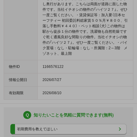
し奥行があります。こちらは両面が道路に面した物
件です。当社イチオシの物件の「ハイツ２７」。ぜひ
一度ご覧ください。・賃貸保証等：加入要（日本セ
ーフティー 初回委託料総家賃５０％月￥８００、引
落し手数料￥４４０）・ペット相談（犬）この物件は
駅から徒歩１分の物件です。洗濯物も自然乾燥です
ぐ乾く通風良好な間取りの物件。当社イチオシの物
件の「ハイツ２７」。ぜひ一度ご覧ください。・バイ
ク置場：なし・駐輪場：なし・所属階：2～3階 メ
ゾネット、最上階
物件ID
1166576122
情報公開日
2026/07/27
有効期限
2026/08/10
Q
知りたいことを気軽に質問できます(無料)
初期費用を教えてほしい