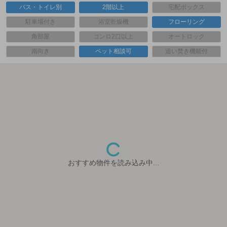
バス・トイレ別
2階以上
宅配ボックス
駐車場付き
浴室乾燥機
フローリング
角部屋
コンロ2口以上
オートロック
南向き
ペット相談可
追い焚き機能付
おすすめ物件を読み込み中...