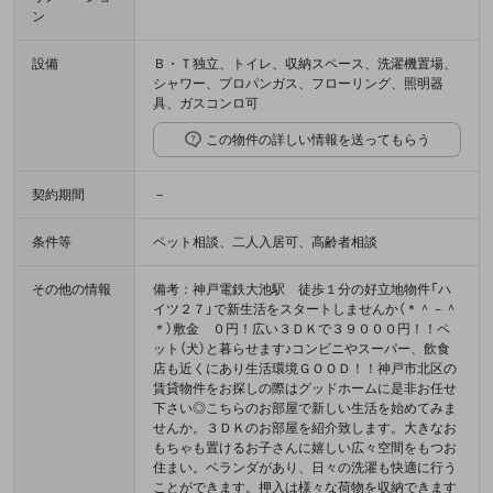
ン
設備
Ｂ・Ｔ独立、トイレ、収納スペース、洗濯機置場、
シャワー、プロパンガス、フローリング、照明器
具、ガスコンロ可
この物件の詳しい情報を送ってもらう
契約期間
－
条件等
ペット相談、二人入居可、高齢者相談
その他の情報
備考：神戸電鉄大池駅 徒歩１分の好立地物件「ハ
イツ２７」で新生活をスタートしませんか（＊＾－＾
＊）敷金 ０円！広い３ＤＫで３９０００円！！ペ
ット（犬）と暮らせます♪コンビニやスーパー、飲食
店も近くにあり生活環境ＧＯＯＤ！！神戸市北区の
賃貸物件をお探しの際はグッドホームに是非お任せ
下さい◎こちらのお部屋で新しい生活を始めてみま
せんか。３ＤＫのお部屋を紹介致します。大きなお
もちゃも置けるお子さんに嬉しい広々空間をもつお
住まい。ベランダがあり、日々の洗濯も快適に行う
ことができます。押入は様々な荷物を収納できます