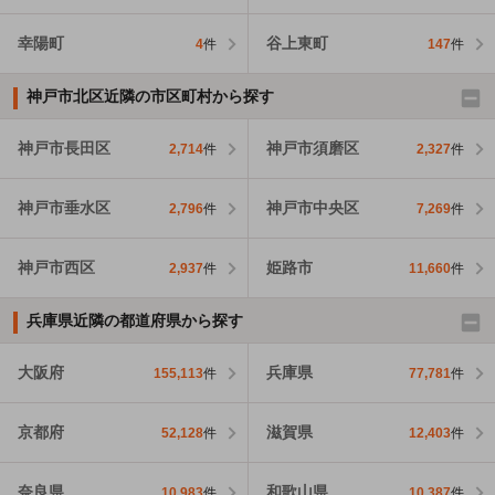
幸陽町
谷上東町
4
件
147
件
神戸市北区近隣の市区町村から探す
神戸市長田区
神戸市須磨区
2,714
件
2,327
件
神戸市垂水区
神戸市中央区
2,796
件
7,269
件
神戸市西区
姫路市
2,937
件
11,660
件
兵庫県近隣の都道府県から探す
大阪府
兵庫県
155,113
件
77,781
件
京都府
滋賀県
52,128
件
12,403
件
奈良県
和歌山県
10,983
件
10,387
件