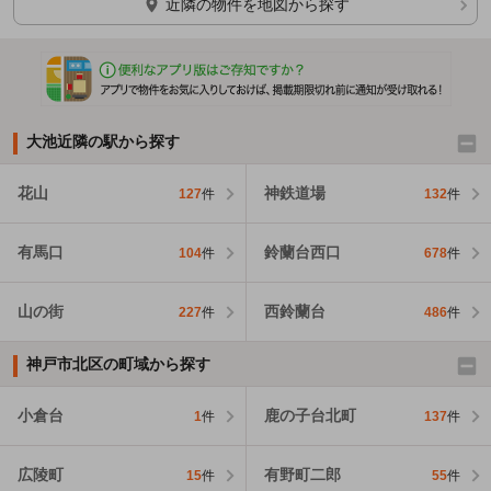
近隣の物件を地図から探す
大池近隣の駅から探す
花山
神鉄道場
127
件
132
件
有馬口
鈴蘭台西口
104
件
678
件
山の街
西鈴蘭台
227
件
486
件
神戸市北区の町域から探す
小倉台
鹿の子台北町
1
件
137
件
広陵町
有野町二郎
15
件
55
件