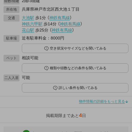
2階/3階建
階数/階建
兵庫県神戸市北区西大池１丁目
所在地
大池駅
歩1分
（
神鉄有馬線
）
交通
神鉄六甲駅
歩14分
（
神鉄有馬線
）
花山駅
歩25分
（
神鉄有馬線
）
近有駐車料金：8000円
駐車場
空き状況やサイズなどを聞いてみる
相談可能
ペット
種類や頭数などの条件を聞いてみる
可能
二人入居
詳しい条件を聞いてみる
物件情報の詳細をもっと見る
4
掲載期限まであと
日