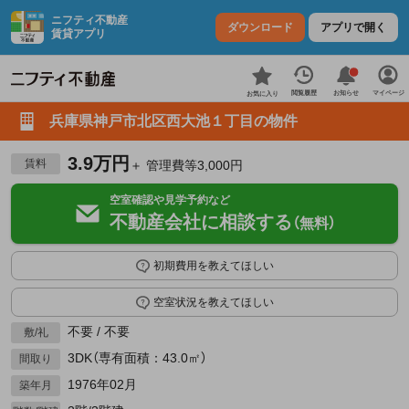
ニフティ不動産
ダウンロード
アプリで開く
賃貸アプリ
お知らせ
閲覧履歴
マイページ
お気に入り
兵庫県神戸市北区西大池１丁目の物件
3.9万円
賃料
＋ 管理費等3,000円
空室確認や見学予約など
不動産会社に相談する
（無料）
初期費用を教えてほしい
空室状況を教えてほしい
不要 / 不要
敷/礼
3DK（専有面積：43.0㎡）
間取り
1976年02月
築年月