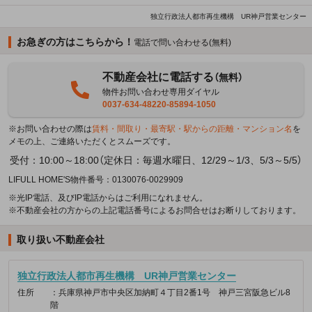
独立行政法人都市再生機構 UR神戸営業センター
お急ぎの方はこちらから！
電話で問い合わせる(無料)
不動産会社に電話する
（無料）
物件お問い合わせ専用ダイヤル
0037-634-48220-85894-1050
※お問い合わせの際は
賃料・間取り・最寄駅・駅からの距離・マンション名
を
メモの上、ご連絡いただくとスムーズです。
受付：10:00～18:00（定休日：毎週水曜日、12/29～1/3、5/3～5/5）
LIFULL HOME'S物件番号：0130076-0029909
※光IP電話、及びIP電話からはご利用になれません。
※不動産会社の方からの上記電話番号によるお問合せはお断りしております。
取り扱い不動産会社
独立行政法人都市再生機構 UR神戸営業センター
住所
：兵庫県神戸市中央区加納町４丁目2番1号 神戸三宮阪急ビル8
階