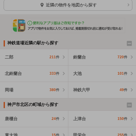
ほかの部屋を検索中…
近隣の物件を地図から探す
神鉄道場近隣の駅から探す
二郎
鈴蘭台
211
件
720
件
北鈴蘭台
大池
333
件
101
件
岡場
神鉄六甲
380
件
49
件
神戸市北区の町域から探す
唐櫃台
上津台
24
件
150
件
東大池
甲栄台
15
件
255
件