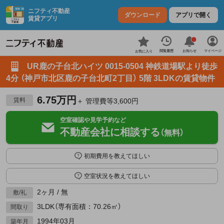
ニフティ不動産
ダウンロード
アプリで開く
賃貸アプリ
お知らせ
閲覧履歴
マイページ
お気に入り
UR鹿の子台北ハイツ 0015-0504 神鉄道場駅より徒歩
4分 （神戸市北区鹿の子台北町2丁目） 5階 3LDKの賃貸物件
6.75万円
賃料
＋ 管理費等3,600円
空室確認や見学予約など
不動産会社に相談する
（無料）
初期費用を教えてほしい
空室状況を教えてほしい
2ヶ月 / 無
敷/礼
3LDK（専有面積：70.26㎡）
間取り
1994年03月
築年月