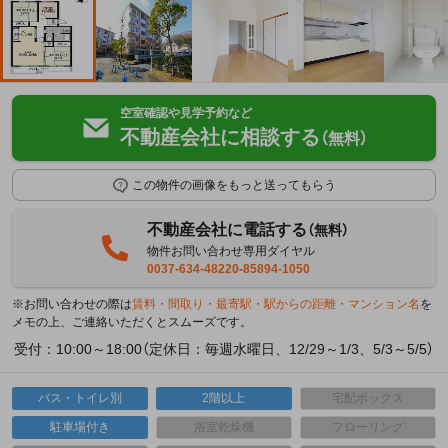
空室確認や見学予約など
不動産会社に相談する
（無料）
この物件の画像をもっと送ってもらう
不動産会社に電話する
（無料）
物件お問い合わせ専用ダイヤル
0037-634-48220-85894-1050
※お問い合わせの際は
賃料・間取り・最寄駅・駅からの距離・マンション名
を
メモの上、ご連絡いただくとスムーズです。
受付：10:00～18:00（定休日：毎週水曜日、12/29～1/3、5/3～5/5）
バス・トイレ別
2階以上
宅配ボックス
駐車場付き
浴室乾燥機
フローリング