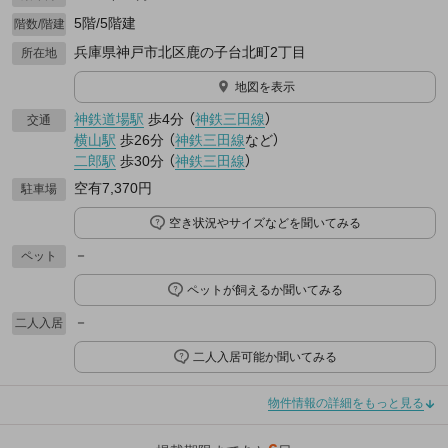
5階/5階建
階数/階建
兵庫県神戸市北区鹿の子台北町2丁目
所在地
地図を表示
神鉄道場駅
歩4分
（
神鉄三田線
）
交通
横山駅
歩26分
（
神鉄三田線
など
）
二郎駅
歩30分
（
神鉄三田線
）
空有7,370円
駐車場
空き状況やサイズなどを聞いてみる
－
ペット
ペットが飼えるか聞いてみる
－
二人入居
二人入居可能か聞いてみる
物件情報の詳細をもっと見る