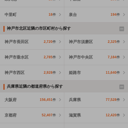
中里町
泉台
18
件
194
件
神戸市北区近隣の市区町村から探す
神戸市長田区
神戸市須磨区
2,720
件
2,325
件
神戸市垂水区
神戸市中央区
2,785
件
7,184
件
神戸市西区
姫路市
2,928
件
11,640
件
兵庫県近隣の都道府県から探す
大阪府
兵庫県
156,451
件
77,528
件
京都府
滋賀県
52,407
件
12,420
件