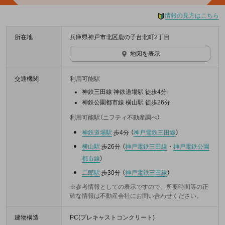
情報の見方はこちら
所在地
兵庫県神戸市北区鹿の子台北町2丁目
地図を表示
交通機関
利用可能駅
神鉄三田線 神鉄道場駅 徒歩4分
神鉄公園都市線 横山駅 徒歩26分
利用可能駅（ニフティ不動産調べ）
神鉄道場駅
歩4分
（
神戸電鉄三田線
）
横山駅
歩26分
（
神戸電鉄三田線
・
神戸電鉄公園
都市線
）
二郎駅
歩30分
（
神戸電鉄三田線
）
※参考情報としての表示ですので、所要時間等の正
確な情報は不動産会社にお問い合わせください。
建物構造
PC(プレキャストコンクリート)