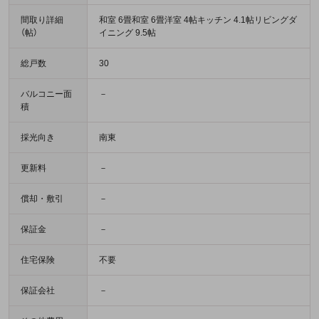
間取り詳細
和室 6畳和室 6畳洋室 4帖キッチン 4.1帖リビングダ
（帖）
イニング 9.5帖
総戸数
30
バルコニー面
－
積
採光向き
南東
更新料
－
償却・敷引
－
保証金
－
住宅保険
不要
保証会社
－