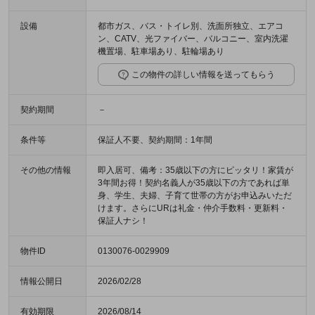
設備
都市ガス、バス・トイレ別、洗面所独立、エアコ
ン、CATV、光ファイバー、バルコニー、室内洗濯
機置場、駐車場あり、駐輪場あり
この物件の詳しい情報を送ってもらう
契約期間
－
条件等
保証人不要、契約期間：1年間
その他の情報
即入居可、備考：35歳以下の方にピッタリ！家賃が
3年間お得！契約名義人が35歳以下の方であれば単
身、学生、夫婦、子育て世帯の方がお申込みいただ
けます。さらにURは礼金・仲介手数料・更新料・
保証人ナシ！
物件ID
0130076-0029909
情報公開日
2026/02/28
有効期限
2026/08/14