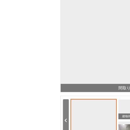
間取
その他
建物