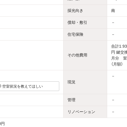
採光向き
南
償却・敷引
－
住宅保険
－
合計1.9
円 鍵交換
その他費用
月分 室
（月額） 
－
現況
空室状況を教えてほしい
管理
－
リノベーション
－
0円