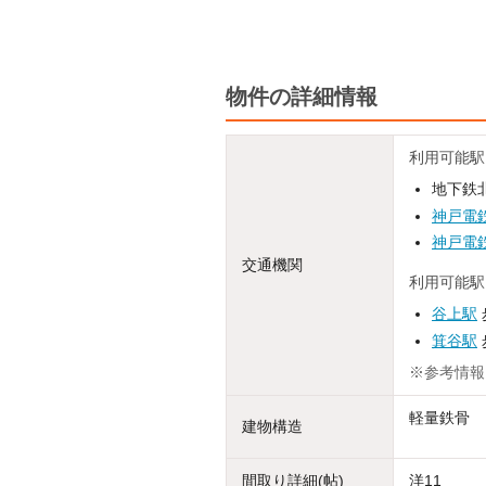
物件の詳細情報
利用可能駅
地下鉄北
神戸電
神戸電
交通機関
利用可能駅
谷上駅
箕谷駅
※参考情報
軽量鉄骨
建物構造
間取り詳細(帖)
洋11