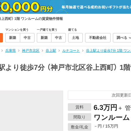
上西町） 1階 ワンルームの賃貸物件情報
マンションを買う
一戸建てを買う
建てる
新築
中古
新築
中古
土地
不動産会社
調べる
兵庫県
神戸市北区
谷上駅
ルナコート
谷上駅より徒歩7分 1階 
駅より徒歩7分 （神戸市北区谷上西町） 1
次回更新日：
6.3万円
賃料
＋ 管
ワンルーム
間取り
－円 / 15万円
敷金/礼金