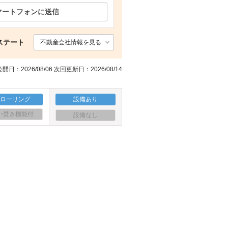
マートフォンに送信
中学校 神戸市立山田中学校（中学校）まで1191m
の他設備
玄関
コンビニ セブンイレブン 神鉄谷上駅店（コンビニ）まで418m
ステート
不動産会社情報を見る
開日：2026/08/06 次回更新日：2026/08/14
フローリング
設備あり
い焚き機能付
設備なし