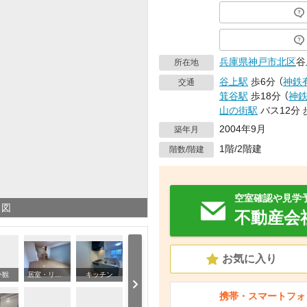
兵庫県
神戸市北区
谷
所在地
谷上駅
歩6分
（
神鉄
交通
箕谷駅
歩18分
（
神
山の街駅
バス12分
2004年9月
築年月
1階/2階建
階数/階建
空室確認や見学
り図
不動産会
お気に入り
外観
居室・リビング
キッチン
洗
携帯・スマートフォ