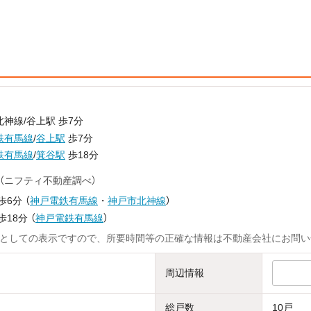
神線/谷上駅 歩7分
鉄有馬線
/
谷上駅
歩7分
鉄有馬線
/
箕谷駅
歩18分
（ニフティ不動産調べ）
歩6分
（
神戸電鉄有馬線
・
神戸市北神線
）
歩18分
（
神戸電鉄有馬線
）
としての表示ですので、所要時間等の正確な情報は不動産会社にお問い
周辺情報
総戸数
10戸