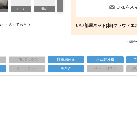
URLをス
その他部屋・スペース
バス・シャワールーム
トイレ
収納
そ
もっと送ってもらう
いい部屋ネット(株)クラウドエ
情報公
宅配ボックス
駐車場付き
浴室乾燥機
上
オートロック
南向き
ペット相談可
追