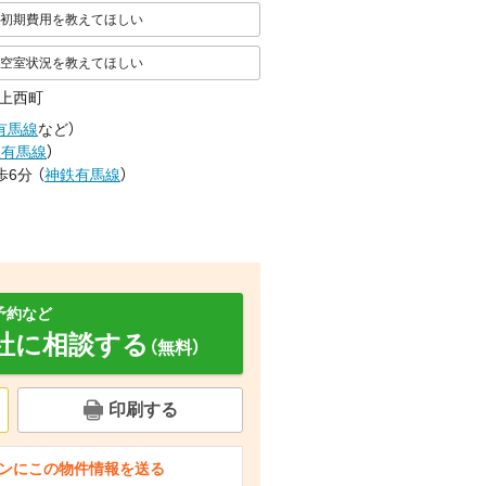
初期費用を教えてほしい
空室状況を教えてほしい
上西町
有馬線
など
）
鉄有馬線
）
歩6分
（
神鉄有馬線
）
予約など
社に相談する
（無料）
印刷する
面設備
バルコニー
セキュリティ
ンにこの物件情報を送る