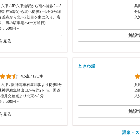
/ 六甲 / JR六甲道駅から南へ徒歩2～3
兵
神新在家駅から北へ徒歩3～5分2号線
分
交差点から北へ2筋目を東に入り、店
入
り、裏の駐車場へ(一方通行)
：500円～
施設
を見る
ときわ湯
4.5点
/
171件
/ 六甲 / 阪神電車石屋川駅より徒歩5分
兵庫
速神戸線魚崎出口から約2ｋｍ、国道
道
・徳井交差点より北東へ1分
入
：500円～
施設
を見る
温泉・ス