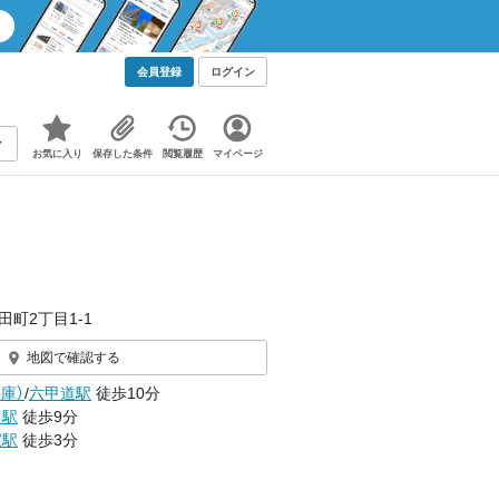
会員登録
ログイン
お気に入り
保存した条件
閲覧履歴
マイページ
田町2丁目1-1
地図で確認する
庫）
/
六甲道駅
徒歩10分
川駅
徒歩9分
家駅
徒歩3分