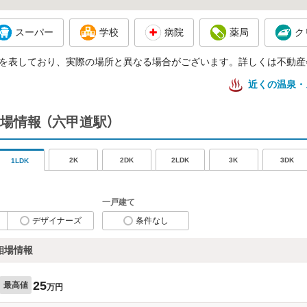
スーパー
学校
病院
薬局
ク
を表しており、実際の場所と異なる場合がございます。詳しくは不動産
近くの温泉・
場情報
（六甲道駅）
2K
2DK
2LDK
3K
3DK
1LDK
一戸建て
デザイナーズ
条件なし
相場情報
25
最高値
万円