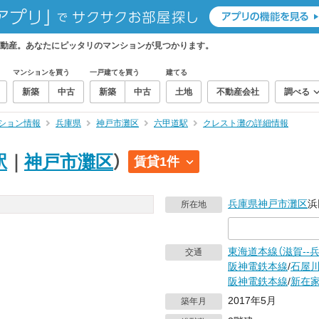
動産。あなたにピッタリのマンションが見つかります。
マンションを買う
一戸建てを買う
建てる
新築
中古
新築
中古
土地
不動産会社
調べる
ション情報
兵庫県
神戸市灘区
六甲道駅
クレスト灘の詳細情報
駅
｜
神戸市灘区
）
賃貸1件
兵庫県
神戸市灘区
浜
所在地
東海道本線（滋賀--兵
交通
阪神電鉄本線
/
石屋
阪神電鉄本線
/
新在
2017年5月
築年月