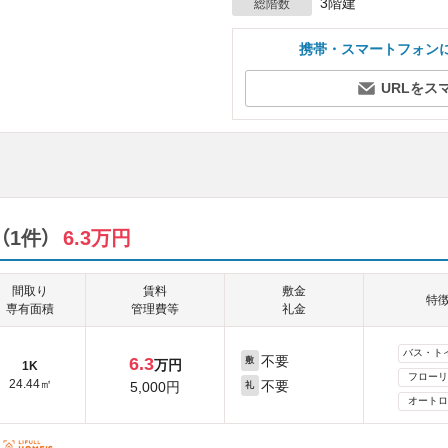
3階建
総階数
携帯・スマートフォン
URLをス
1件）
6.3万円
間取り
賃料
敷金
特
専有面積
管理費等
礼金
バス・ト
不要
6.3
敷
万円
1K
フローリ
24.44㎡
不要
5,000円
礼
オートロ