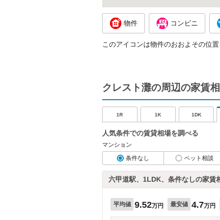
物件
コンビニ
このアイコンは物件のおおよその位置
クレスト灘の周辺の家賃相
1R
1K
1DK
人気条件での賃貸相場を調べる
マンション
条件なし
ペット相談
六甲道駅、1LDK、条件なしの家賃
9.52
4.7
平均値
最安値
万円
万円