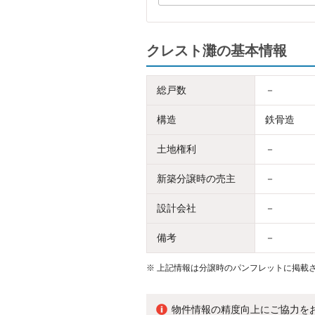
クレスト灘の基本情報
総戸数
－
構造
鉄骨造
土地権利
－
新築分譲時の売主
－
設計会社
－
備考
－
※
上記情報は分譲時のパンフレットに掲載さ
物件情報の精度向上にご協力を