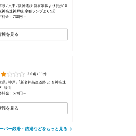
庫県 / 六甲 / 阪神電鉄 新在家駅より徒歩10
阪神高速神戸線 摩耶ランプより5分
浴料金：730円～
情報を見る
2.0点
/
11件
県 / 神戸 / 「新名神高速道路 と 名神高速
路」経由
浴料金：570円～
情報を見る
ーパー銭湯・銭湯などをもっと見る