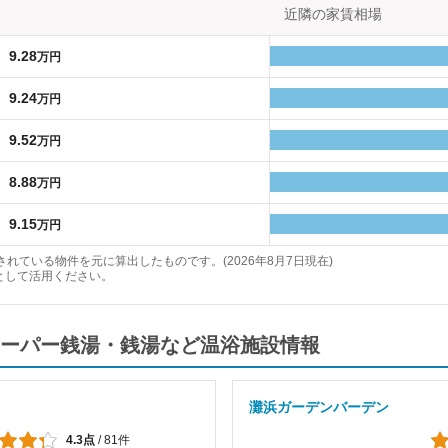
近隣の家賃相場
9.28
万円
9.24
万円
9.52
万円
8.88
万円
9.15
万円
れている物件を元に算出したものです。(2026年8月7日現在)
として活用ください。
ーパー銭湯・銭湯など温浴施設情報
灘浜ガーデンバーデン
4.3点
/
81件