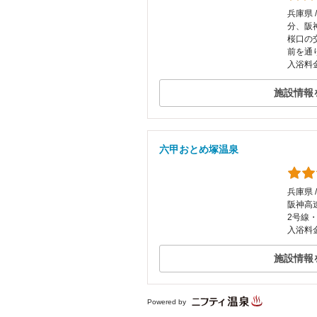
兵庫県 
分、阪
桜口の
前を通
入浴料金
施設情報
六甲おとめ塚温泉
兵庫県 
阪神高
2号線
入浴料金
施設情報
Powered by