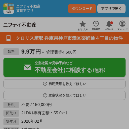
ニフティ不動産
ダウンロード
アプリで開く
賃貸アプリ
お知らせ
閲覧履歴
マイページ
お気に入り
クロリス摩耶 兵庫県神戸市灘区薬師通４丁目の物件
9.9万円
賃料
＋ 管理費等4,500円
空室確認や見学予約など
不動産会社に相談する
（無料）
初期費用を教えてほしい
空室状況を教えてほしい
不要 / 150,000円
敷/礼
2LDK（専有面積：55.0㎡）
間取り
2020年02月
築年月