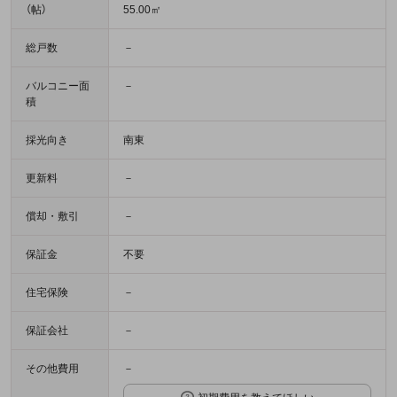
（帖）
55.00㎡
総戸数
－
バルコニー面
－
積
採光向き
南東
更新料
－
償却・敷引
－
保証金
不要
住宅保険
－
保証会社
－
その他費用
－