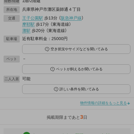
1階/2階建
階数/階建
兵庫県神戸市灘区薬師通４丁目
所在地
王子公園駅
歩13分
（
阪急神戸線
）
交通
摩耶駅
歩17分
（
東海道線
）
灘駅
歩20分
（
東海道線
）
近有駐車料金：25000円
駐車場
空き状況やサイズなどを聞いてみる
－
ペット
ペットが飼えるか聞いてみる
可能
二人入居
詳しい条件を聞いてみる
物件情報の詳細をもっと見る
3
掲載期限まであと
日