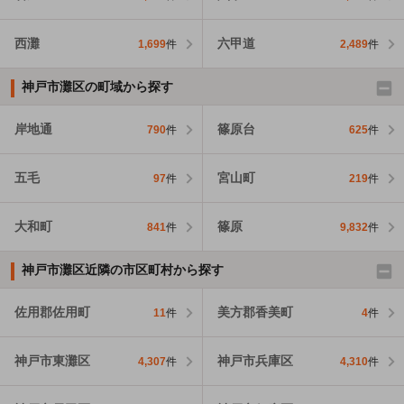
西灘
六甲道
1,699
件
2,489
件
神戸市灘区の町域から探す
岸地通
篠原台
790
件
625
件
五毛
宮山町
97
件
219
件
大和町
篠原
841
件
9,832
件
神戸市灘区近隣の市区町村から探す
佐用郡佐用町
美方郡香美町
11
件
4
件
神戸市東灘区
神戸市兵庫区
4,307
件
4,310
件