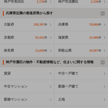
神戸市長田区
神戸市須磨区
2,720
件
2,336
件
兵庫県近隣の都道府県から探す
大阪府
兵庫県
156,397
件
78,088
件
京都府
滋賀県
52,422
件
12,486
件
奈良県
和歌山県
11,020
件
10,407
件
神戸市灘区の物件・不動産情報など、住まいに関する情報
賃貸
中古一戸建て
中古マンション
新築一戸建て
新築マンション
土地