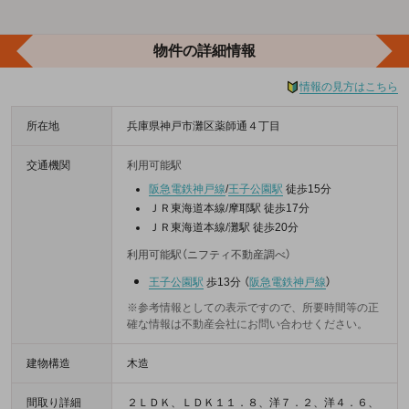
物件の詳細情報
情報の見方はこちら
所在地
兵庫県神戸市灘区薬師通４丁目
交通機関
利用可能駅
阪急電鉄神戸線
/
王子公園駅
徒歩15分
ＪＲ東海道本線/摩耶駅 徒歩17分
ＪＲ東海道本線/灘駅 徒歩20分
利用可能駅（ニフティ不動産調べ）
王子公園駅
歩13分
（
阪急電鉄神戸線
）
※参考情報としての表示ですので、所要時間等の正
確な情報は不動産会社にお問い合わせください。
建物構造
木造
間取り詳細
２ＬＤＫ、ＬＤＫ１１．８、洋７．２、洋４．６、