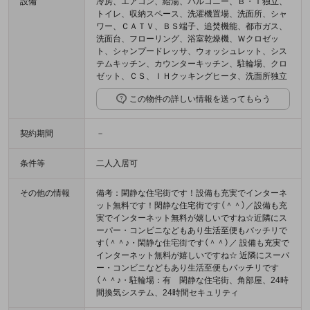
設備
冷房、エアコン、給湯、バルコニー、Ｂ・Ｔ独立、
トイレ、収納スペース、洗濯機置場、洗面所、シャ
ワー、ＣＡＴＶ、ＢＳ端子、追焚機能、都市ガス、
洗面台、フローリング、浴室乾燥機、Ｗクロゼッ
ト、シャンプードレッサ、ウォッシュレット、シス
テムキッチン、カウンターキッチン、駐輪場、クロ
ゼット、ＣＳ、ＩＨクッキングヒータ、洗面所独立
この物件の詳しい情報を送ってもらう
契約期間
－
条件等
二人入居可
その他の情報
備考：閑静な住宅街です！設備も充実でインターネ
ット無料です！閑静な住宅街です（＾＾）／設備も充
実でインターネット無料が嬉しいですね☆近隣にス
ーパー・コンビニなどもあり生活至便もバッチリで
す（＾＾♪・閑静な住宅街です（＾＾）／ 設備も充実で
インターネット無料が嬉しいですね☆ 近隣にスーパ
ー・コンビニなどもあり生活至便もバッチリです
（＾＾♪・駐輪場：有 閑静な住宅街、角部屋、24時
間換気システム、24時間セキュリティ