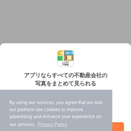
アプリならすべての不動産会社の
写真をまとめて見られる
対応機種
個人情報保護ポリシー
利用規約
運営会社
✔️
たくさんの写真でイメージふくらむ
ヘルプ・お問い合わせ
採用情報
By using our services, you agree that we and
✔️
高速表示で似た物件も見つけやすい
our
partners
use cookies to improve
✔️
便利な通知機能も充実
advertising and enhance your experience on
our services.
Privacy Policy
アプリを開く