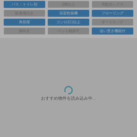
バス・トイレ別
2階以上
宅配ボックス
駐車場付き
浴室乾燥機
フローリング
角部屋
コンロ2口以上
オートロック
南向き
ペット相談可
追い焚き機能付
おすすめ物件を読み込み中...