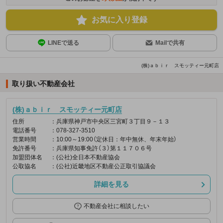
お気に入り登録
LINEで送る
Mailで共有
(株)ａｂｉｒ スモッティー元町店
取り扱い不動産会社
(株)ａｂｉｒ スモッティー元町店
住所
：兵庫県神戸市中央区三宮町３丁目９－１３
電話番号
：078-327-3510
営業時間
：10:00～19:00（定休日：年中無休、年末年始）
免許番号
：兵庫県知事免許（３）第１１７０６号
加盟団体名
：(公社)全日本不動産協会
公取協名
：(公社)近畿地区不動産公正取引協議会
詳細を見る
不動産会社に相談したい