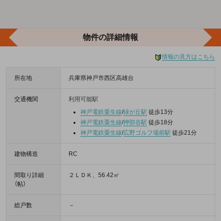
物件の詳細情報
情報の見方はこちら
所在地
兵庫県神戸市西区高雄台
交通機関
利用可能駅
神戸電鉄粟生線
/
緑が丘駅
徒歩13分
神戸電鉄粟生線
/
押部谷駅
徒歩18分
神戸電鉄粟生線
/
広野ゴルフ場前駅
徒歩21分
建物構造
RC
間取り詳細
２ＬＤＫ、56.42㎡
（帖）
総戸数
－