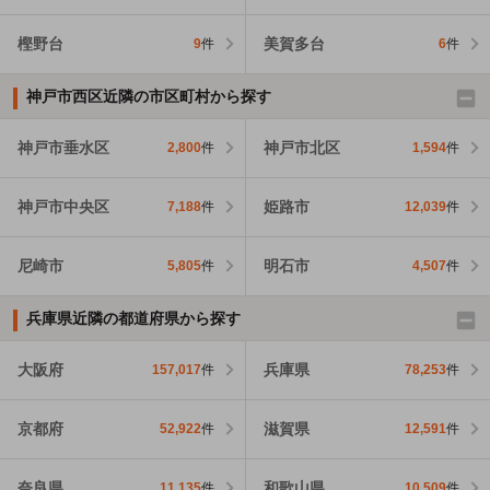
樫野台
美賀多台
9
件
6
件
神戸市西区近隣の市区町村から探す
神戸市垂水区
神戸市北区
2,800
件
1,594
件
神戸市中央区
姫路市
7,188
件
12,039
件
尼崎市
明石市
5,805
件
4,507
件
兵庫県近隣の都道府県から探す
大阪府
兵庫県
157,017
件
78,253
件
京都府
滋賀県
52,922
件
12,591
件
奈良県
和歌山県
11,135
件
10,509
件