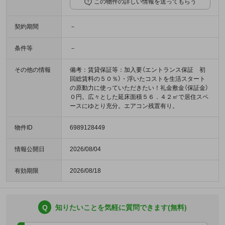
この物件の詳しい情報を送ってもらう
契約期間
－
条件等
－
その他の情報
備考：賃貸保証等：加入要（エントランス保証 初
回総賃料の５０％）・浮いたコストを生活スタート
の原動力に使っていただきたい！礼金敷金（保証金）
０円。広々とした延床面積５６．４２㎡で居住スペ
ースにゆとり充分。エアコン残置有り。
物件ID
6989128449
情報公開日
2026/08/04
有効期限
2026/08/18
Q
知りたいことを気軽に質問できます(無料)