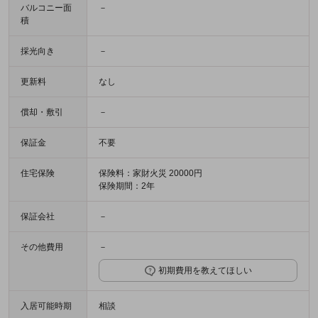
バルコニー面
－
積
採光向き
－
更新料
なし
償却・敷引
－
保証金
不要
住宅保険
保険料：家財火災 20000円
保険期間：2年
保証会社
－
その他費用
－
初期費用を教えてほしい
入居可能時期
相談