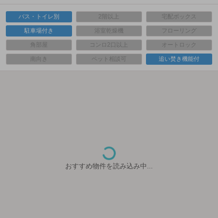
バス・トイレ別
2階以上
宅配ボックス
駐車場付き
浴室乾燥機
フローリング
角部屋
コンロ2口以上
オートロック
南向き
ペット相談可
追い焚き機能付
おすすめ物件を読み込み中...