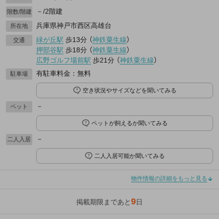
－/2階建
階数/階建
兵庫県神戸市西区高雄台
所在地
緑が丘駅
歩13分
（
神鉄粟生線
）
交通
押部谷駅
歩18分
（
神鉄粟生線
）
広野ゴルフ場前駅
歩21分
（
神鉄粟生線
）
有駐車料金：無料
駐車場
空き状況やサイズなどを聞いてみる
－
ペット
ペットが飼えるか聞いてみる
－
二人入居
二人入居可能か聞いてみる
物件情報の詳細をもっと見る
9
掲載期限まであと
日