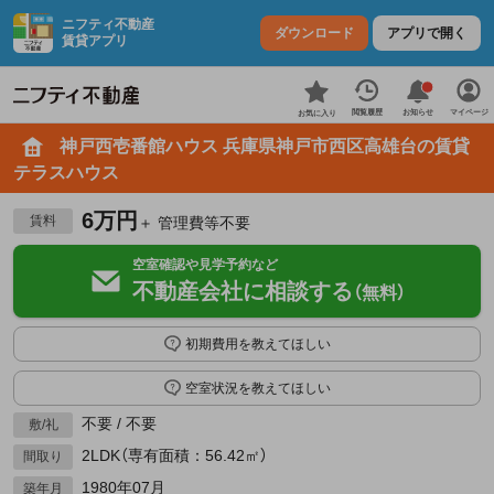
ニフティ不動産
ダウンロード
アプリで開く
賃貸アプリ
お知らせ
閲覧履歴
マイページ
お気に入り
神戸西壱番館ハウス 兵庫県神戸市西区高雄台の賃貸
テラスハウス
6万円
賃料
＋ 管理費等不要
空室確認や見学予約など
不動産会社に相談する
（無料）
初期費用を教えてほしい
空室状況を教えてほしい
不要 / 不要
敷/礼
2LDK（専有面積：56.42㎡）
間取り
1980年07月
築年月