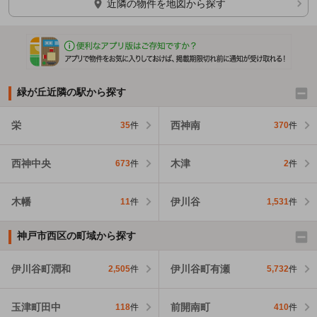
近隣の物件を地図から探す
緑が丘近隣の駅から探す
栄
西神南
35
件
370
件
西神中央
木津
673
件
2
件
木幡
伊川谷
11
件
1,531
件
神戸市西区の町域から探す
伊川谷町潤和
伊川谷町有瀬
2,505
件
5,732
件
玉津町田中
前開南町
118
件
410
件