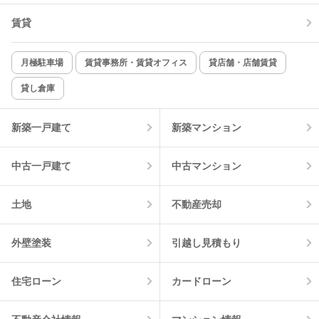
賃貸
TV付インターホン
角部屋
新着のみ
インターネット無料
月極駐車場
賃貸事務所・賃貸オフィス
貸店舗・店舗賃貸
貸し倉庫
該当件数:
物件一覧に反映
6
件
新築一戸建て
新築マンション
中古一戸建て
中古マンション
土地
不動産売却
外壁塗装
引越し見積もり
住宅ローン
カードローン