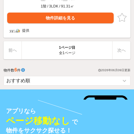
1階 / 3LDK / 91.31㎡
物件詳細を見る
提供
1ページ目
前へ
次へ
全1ページ
6
物件数
件
2026年06月09日
更新
アプリなら
ページ移動なし
で
物件をサクサク探せる！