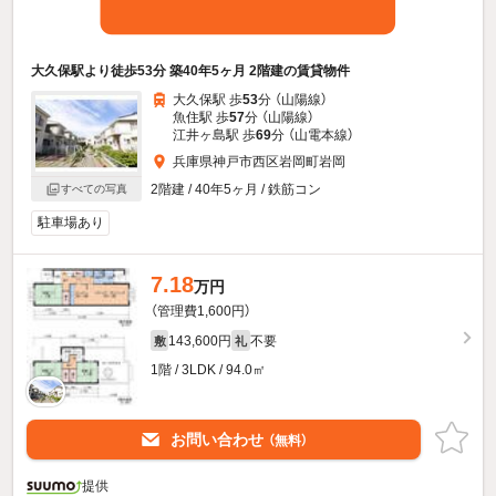
大久保駅より徒歩53分 築40年5ヶ月 2階建の賃貸物件
大久保駅 歩
53
分 （山陽線）
魚住駅 歩
57
分 （山陽線）
江井ヶ島駅 歩
69
分 （山電本線）
兵庫県神戸市西区岩岡町岩岡
2階建 / 40年5ヶ月 / 鉄筋コン
すべての写真
駐車場あり
7.18
万円
（管理費1,600円）
143,600円
不要
敷
礼
1階 / 3LDK / 94.0㎡
お問い合わせ
（無料）
提供