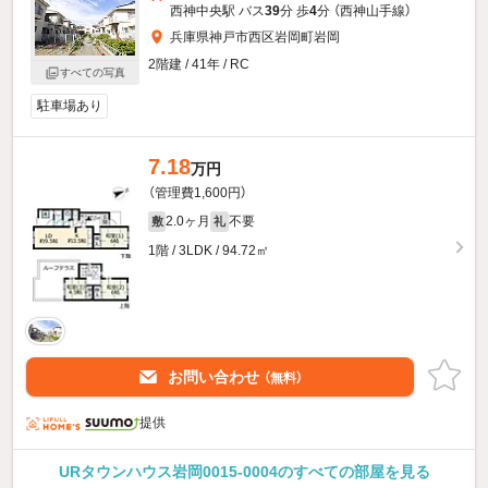
西神中央駅 バス
39
分 歩
4
分 （西神山手線）
兵庫県神戸市西区岩岡町岩岡
2階建 / 41年 / RC
すべての写真
駐車場あり
7.18
万円
（管理費1,600円）
2.0ヶ月
不要
敷
礼
1階 / 3LDK / 94.72㎡
お問い合わせ
（無料）
提供
URタウンハウス岩岡0015-0004のすべての部屋を見る