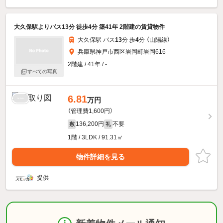
大久保駅よりバス13分 徒歩4分 築41年 2階建の賃貸物件
大久保駅 バス
13
分 歩
4
分 （山陽線）
兵庫県神戸市西区岩岡町岩岡616
2階建 / 41年 / -
すべての写真
6.81
万円
（管理費1,600円）
136,200円
不要
敷
礼
1階 / 3LDK / 91.31㎡
物件詳細を見る
提供