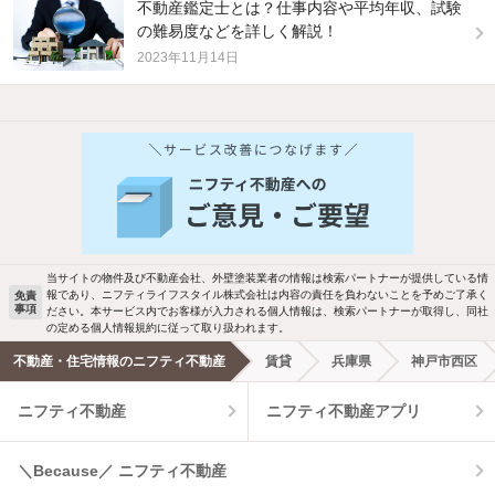
不動産鑑定士とは？仕事内容や平均年収、試験
の難易度などを詳しく解説！
2023年11月14日
他の人はこんな条件で絞り込んでいます！
人気のこだわり条件
バス・トイレ別
2階以上
駐車場あり
ペット相談
当サイトの物件及び不動産会社、外壁塗装業者の情報は検索パートナーが提供している情
報であり、ニフティライフスタイル株式会社は内容の責任を負わないことを予めご了承く
免責
事項
ださい。本サービス内でお客様が入力される個人情報は、検索パートナーが取得し、同社
洗濯機置場あり
独立洗面台
の定める個人情報規約に従って取り扱われます。
不動産・住宅情報のニフティ不動産
賃貸
兵庫県
神戸市西区
エアコンあり
都市ガス
ニフティ不動産
ニフティ不動産アプリ
温水洗浄便座
オートロック
＼Because／ ニフティ不動産
コンロ2口以上
追焚き機能