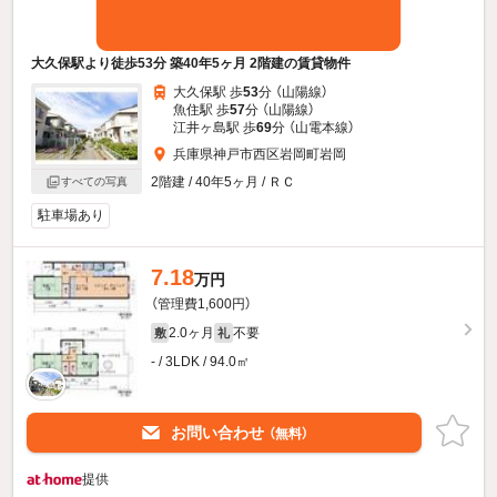
大久保駅より徒歩53分 築40年5ヶ月 2階建の賃貸物件
大久保駅 歩
53
分 （山陽線）
魚住駅 歩
57
分 （山陽線）
江井ヶ島駅 歩
69
分 （山電本線）
兵庫県神戸市西区岩岡町岩岡
2階建 / 40年5ヶ月 / ＲＣ
すべての写真
駐車場あり
7.18
万円
（管理費1,600円）
2.0ヶ月
不要
敷
礼
- / 3LDK / 94.0㎡
お問い合わせ
（無料）
提供