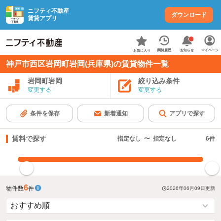
ニフティ不動産
ダウンロード
賃貸アプリ
お知らせ
閲覧履歴
マイページ
お気に入り
神戸市西区岩岡町岩岡(兵庫県)の賃貸物件一覧
岩岡町岩岡
絞り込み条件
変更する
変更する
条件を保存
新着通知
アプリで探す
賃料で探す
指定なし
〜
指定なし
6
件
指定した賃料で絞り込む
6
物件数
件
2026年06月09日
更新