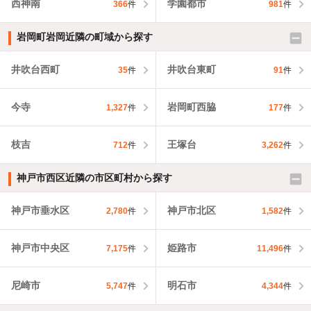
西神南
学園都市
366
件
981
件
岩岡町岩岡近隣の町域から探す
井吹台西町
井吹台東町
35
件
91
件
今寺
岩岡町西脇
1,327
件
177
件
枝吉
王塚台
712
件
3,262
件
神戸市西区近隣の市区町村から探す
神戸市垂水区
神戸市北区
2,780
件
1,582
件
神戸市中央区
姫路市
7,175
件
11,496
件
尼崎市
明石市
5,747
件
4,344
件