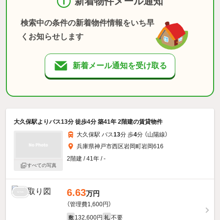
新着物件メール通知
検索中の条件の新着物件情報をいち早
くお知らせします
新着メール通知を受け取る
大久保駅よりバス13分 徒歩4分 築41年 2階建の賃貸物件
大久保駅 バス
13
分 歩
4
分 （山陽線）
兵庫県神戸市西区岩岡町岩岡616
2階建 / 41年 / -
すべての写真
6.63
万円
（管理費1,600円）
132,600円
不要
敷
礼