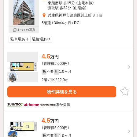
東須磨駅 歩
15
分 （山電本線）
鷹取駅 歩
22
分 （山陽線）
兵庫県神戸市須磨区川上町３丁目
5階建 / 30年4ヶ月 / RC
すべての写真
駐車場あり
駐輪場あり
4.5
万円
（管理費5,000円）
不要
1.0ヶ月
敷
礼
2階 / 1K / 22.0㎡
物件詳細を見る
ほか提供
4.5
万円
（管理費5,000円）
不要
1.0ヶ月
敷
礼