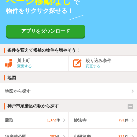
ページ移動なし
で
物件をサクサク探せる！
アプリをダウンロード
条件を変えて候補の物件を増やそう！
川上町
絞り込み条件
変更する
変更する
地図
地図から探す
神戸市須磨区の駅から探す
鷹取
妙法寺
1,372
件
791
件
須磨浦公園
山陽須磨
287
件
821
件