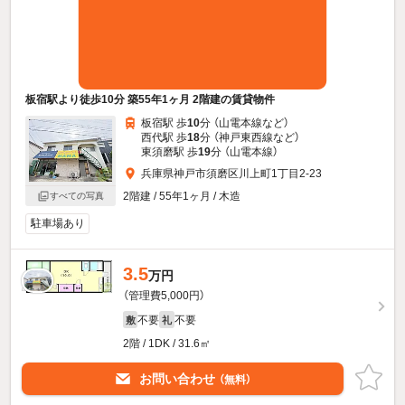
板宿駅より徒歩10分 築55年1ヶ月 2階建の賃貸物件
板宿駅 歩
10
分 （山電本線
など
）
西代駅 歩
18
分 （神戸東西線
など
）
東須磨駅 歩
19
分 （山電本線）
兵庫県神戸市須磨区川上町1丁目2-23
2階建 / 55年1ヶ月 / 木造
すべての写真
駐車場あり
3.5
万円
（管理費5,000円）
不要
不要
敷
礼
2階 / 1DK / 31.6㎡
お問い合わせ
（無料）