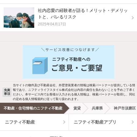
社内恋愛の経験者が語る！メリット・デメリッ
トと、バレるリスク
2025年04月17日
他の人はこんな条件で絞り込んでいます！
人気のこだわり条件
新着物件メール通知
バス・トイレ別
2階以上
ご希望の条件の物件が見つかり次第、メ
駐車場あり
ペット相談
ールでお知らせします
当サイトの物件及び不動産会社、外壁塗装業者の情報は検索パートナーが提供している情
報であり、ニフティライフスタイル株式会社は内容の責任を負わないことを予めご了承く
免責
事項
ださい。本サービス内でお客様が入力される個人情報は、検索パートナーが取得し、同社
洗濯機置場あり
独立洗面台
新着メール通知を受け取る
の定める個人情報規約に従って取り扱われます。
不動産・住宅情報のニフティ不動産
賃貸
兵庫県
神戸市須磨区
エアコンあり
都市ガス
ニフティ不動産
ニフティ不動産アプリ
温水洗浄便座
オートロック