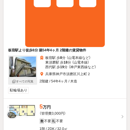
板宿駅より徒歩8分 築54年4ヶ月 2階建の賃貸物件
板宿駅 歩
8
分 （山電本線
など
）
東須磨駅 歩
18
分 （山電本線）
西代駅 歩
19
分 （神戸東西線
など
）
兵庫県神戸市須磨区川上町２
2階建 / 54年4ヶ月 / 木造
すべての写真
駐輪場あり
5
万円
（管理費3,000円）
不要
不要
敷
礼
1階 / 2DK / 32.0㎡