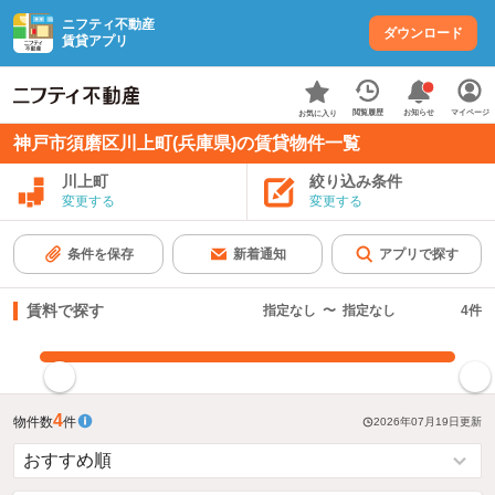
ニフティ不動産
ダウンロード
賃貸アプリ
お知らせ
閲覧履歴
マイページ
お気に入り
神戸市須磨区川上町(兵庫県)の賃貸物件一覧
川上町
絞り込み条件
変更する
変更する
条件を保存
新着通知
アプリで探す
賃料で探す
指定なし
〜
指定なし
4
件
指定した賃料で絞り込む
4
物件数
件
2026年07月19日
更新