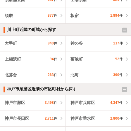
須磨
板宿
877
件
1,894
件
川上町近隣の町域から探す
大手町
神の谷
840
件
137
件
上細沢町
菊池町
94
件
52
件
北落合
北町
263
件
390
件
神戸市須磨区近隣の市区町村から探す
神戸市灘区
神戸市兵庫区
3,498
件
4,347
件
神戸市長田区
神戸市垂水区
2,711
件
2,800
件