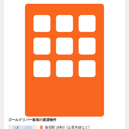
ゴールドリバー板宿の賃貸物件
板宿駅 歩
6
分 （山電本線
など
）