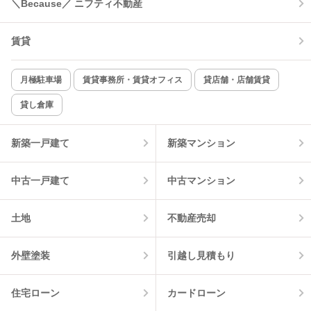
＼Because／ ニフティ不動産
コンロ2口以上
追焚き機能
賃貸
TV付インターホン
角部屋
新着のみ
インターネット無料
月極駐車場
賃貸事務所・賃貸オフィス
貸店舗・店舗賃貸
貸し倉庫
該当件数:
物件一覧に反映
4
件
新築一戸建て
新築マンション
中古一戸建て
中古マンション
土地
不動産売却
外壁塗装
引越し見積もり
住宅ローン
カードローン