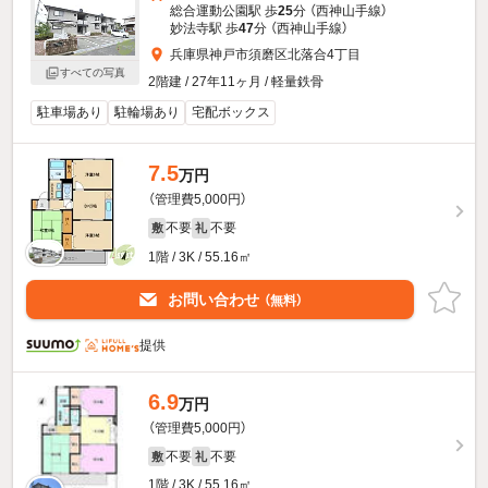
総合運動公園駅 歩
25
分 （西神山手線）
妙法寺駅 歩
47
分 （西神山手線）
兵庫県神戸市須磨区北落合4丁目
すべての写真
2階建 / 27年11ヶ月 / 軽量鉄骨
駐車場あり
駐輪場あり
宅配ボックス
7.5
万円
（管理費5,000円）
不要
不要
敷
礼
1階 / 3K / 55.16㎡
お問い合わせ
（無料）
提供
6.9
万円
（管理費5,000円）
不要
不要
敷
礼
1階 / 3K / 55.16㎡