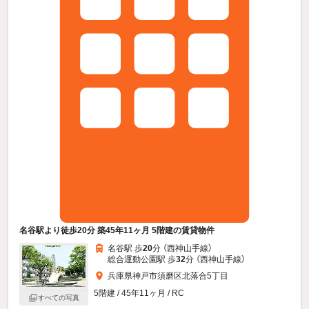
名谷駅より徒歩20分 築45年11ヶ月 5階建の賃貸物件
名谷駅 歩
20
分 （西神山手線）
総合運動公園駅 歩
32
分 （西神山手線）
兵庫県神戸市須磨区北落合5丁目
5階建 / 45年11ヶ月 / RC
すべての写真