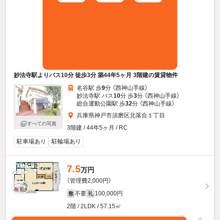
妙法寺駅よりバス10分 徒歩3分 築44年5ヶ月 3階建の賃貸物件
名谷駅 歩
9
分 （西神山手線）
妙法寺駅 バス
10
分 歩
3
分 （西神山手線）
総合運動公園駅 歩
32
分 （西神山手線）
兵庫県神戸市須磨区北落合１丁目
すべての写真
3階建 / 44年5ヶ月 / RC
駐車場あり
駐輪場あり
7.5
万円
（管理費2,000円）
不要
100,000円
敷
礼
2階 / 2LDK / 57.15㎡