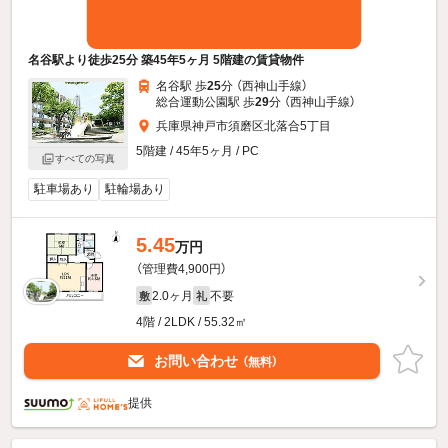
名谷駅より徒歩25分 築45年5ヶ月 5階建の賃貸物件
名谷駅 歩
25
分 （西神山手線）
総合運動公園駅 歩
29
分 （西神山手線）
兵庫県神戸市須磨区北落合5丁目
5階建 / 45年5ヶ月 / PC
すべての写真
駐車場あり
駐輪場あり
5.45
万円
（管理費4,900円）
2.0ヶ月
不要
敷
礼
4階 / 2LDK / 55.32㎡
お問い合わせ
（無料）
提供