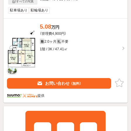
すべての写真
駐車場あり
駐輪場あり
5.08
万円
（管理費4,900円）
2.0ヶ月
不要
敷
礼
1階 / 3K / 47.41㎡
お問い合わせ
（無料）
提供