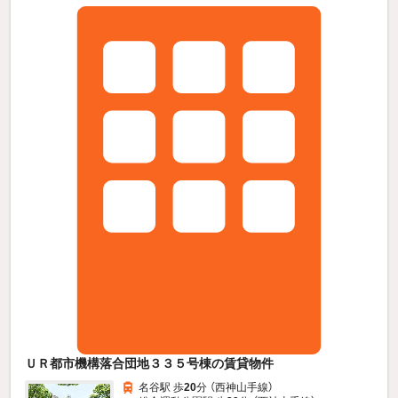
ＵＲ都市機構落合団地３３５号棟の賃貸物件
名谷駅 歩
20
分 （西神山手線）