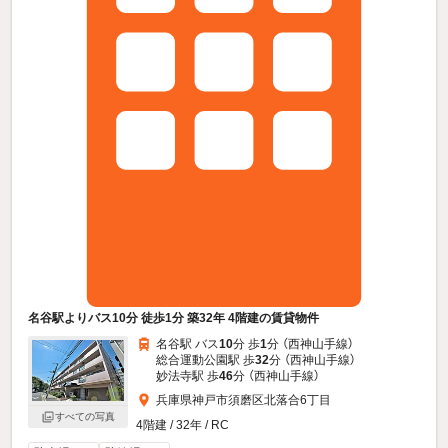
名谷駅よりバス10分 徒歩1分 築32年 4階建の賃貸物件
名谷駅 バス
10
分 歩
1
分 （西神山手線）
総合運動公園駅 歩
32
分 （西神山手線）
妙法寺駅 歩
46
分 （西神山手線）
兵庫県神戸市須磨区北落合6丁目
すべての写真
4階建 / 32年 / RC