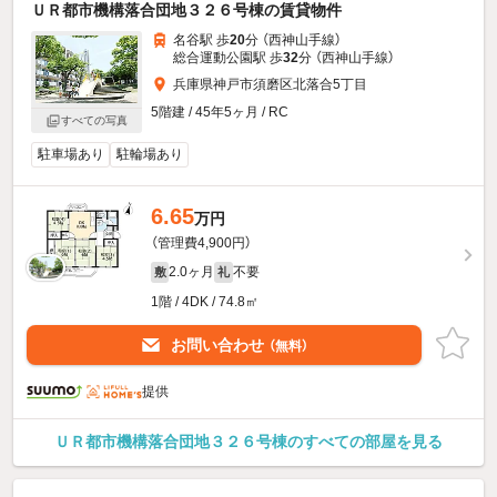
ＵＲ都市機構落合団地３２６号棟の賃貸物件
名谷駅 歩
20
分 （西神山手線）
総合運動公園駅 歩
32
分 （西神山手線）
兵庫県神戸市須磨区北落合5丁目
5階建 / 45年5ヶ月 / RC
すべての写真
駐車場あり
駐輪場あり
6.65
万円
（管理費4,900円）
2.0ヶ月
不要
敷
礼
1階 / 4DK / 74.8㎡
お問い合わせ
（無料）
提供
ＵＲ都市機構落合団地３２６号棟のすべての部屋を見る