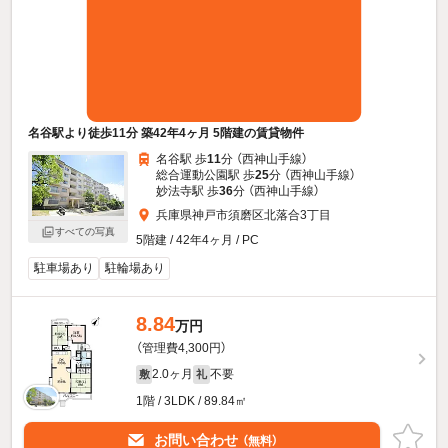
名谷駅より徒歩11分 築42年4ヶ月 5階建の賃貸物件
名谷駅 歩
11
分 （西神山手線）
総合運動公園駅 歩
25
分 （西神山手線）
妙法寺駅 歩
36
分 （西神山手線）
兵庫県神戸市須磨区北落合3丁目
すべての写真
5階建 / 42年4ヶ月 / PC
駐車場あり
駐輪場あり
8.84
万円
（管理費4,300円）
2.0ヶ月
不要
敷
礼
1階 / 3LDK / 89.84㎡
お問い合わせ
（無料）