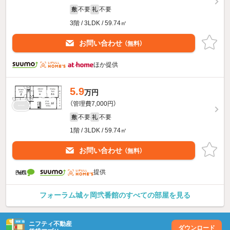
不要
不要
敷
礼
3階 / 3LDK / 59.74㎡
お問い合わせ
（無料）
ほか提供
5.9
万円
（管理費7,000円）
不要
不要
敷
礼
1階 / 3LDK / 59.74㎡
お問い合わせ
（無料）
提供
フォーラム城ヶ岡弐番館のすべての部屋を見る
ニフティ不動産
ダウンロード