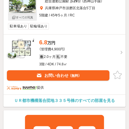
総合運動公園駅 歩
29
分 （西神山手線）
兵庫県神戸市須磨区北落合5丁目
5階建 / 45年5ヶ月 / RC
すべての写真
駐車場あり
駐輪場あり
6.8
万円
（管理費4,900円）
2.0ヶ月
不要
敷
礼
3階 / 4DK / 74.8㎡
お問い合わせ
（無料）
提供
ＵＲ都市機構落合団地３３５号棟のすべての部屋を見る