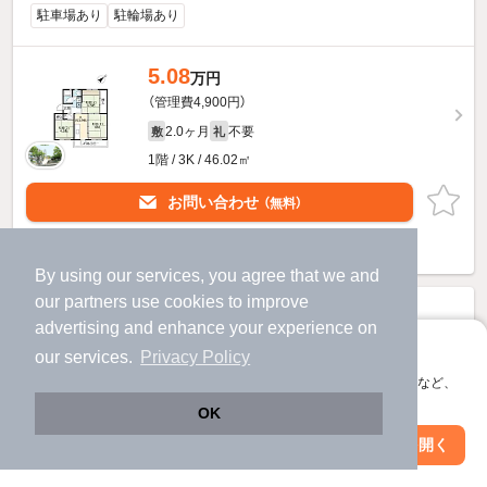
駐車場あり
駐輪場あり
5.08
万円
（管理費4,900円）
2.0ヶ月
不要
敷
礼
1階 / 3K / 46.02㎡
お問い合わせ
（無料）
提供
By using our services, you agree that we and
our
partners
use cookies to improve
advertising and enhance your experience on
アプリに切り替えて、サクサクお部屋探し
our services.
Privacy Policy
会員登録なしですぐ使える。マップ検索やお気に入り保存など、
アプリ限定の便利な機能が使えます！
OK
Web版で続行
アプリを開く
市区町村を変更
絞り込み条件を変更