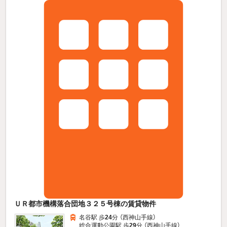
ＵＲ都市機構落合団地３２５号棟の賃貸物件
名谷駅 歩
24
分 （西神山手線）
総合運動公園駅 歩
29
分 （西神山手線）