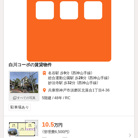
白川コーポの賃貸物件
名谷駅 歩
9
分 （西神山手線）
総合運動公園駅 歩
28
分 （西神山手線）
妙法寺駅 歩
32
分 （西神山手線）
兵庫県神戸市須磨区北落合1丁目4-36
5階建 / 48年 / RC
すべての写真
駐車場あり
10.5
万円
（管理費6,500円）