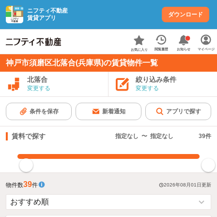
ニフティ不動産
ダウンロード
賃貸アプリ
お知らせ
閲覧履歴
マイページ
お気に入り
神戸市須磨区北落合(兵庫県)の賃貸物件一覧
北落合
絞り込み条件
変更する
変更する
条件を保存
新着通知
アプリで探す
賃料で探す
指定なし
〜
指定なし
39
件
指定した賃料で絞り込む
39
物件数
件
2026年08月01日
更新