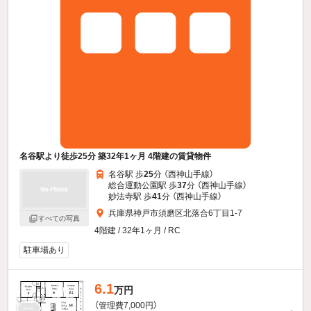
名谷駅より徒歩25分 築32年1ヶ月 4階建の賃貸物件
名谷駅 歩
25
分 （西神山手線）
総合運動公園駅 歩
37
分 （西神山手線）
妙法寺駅 歩
41
分 （西神山手線）
兵庫県神戸市須磨区北落合6丁目1-7
すべての写真
4階建 / 32年1ヶ月 / RC
駐車場あり
6.1
万円
（管理費7,000円）