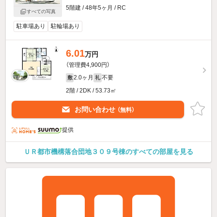
5階建 / 48年5ヶ月 / RC
すべての写真
駐車場あり
駐輪場あり
6.01
万円
（管理費4,900円）
2.0ヶ月
不要
敷
礼
2階 / 2DK / 53.73㎡
お問い合わせ
（無料）
提供
ＵＲ都市機構落合団地３０９号棟のすべての部屋を見る