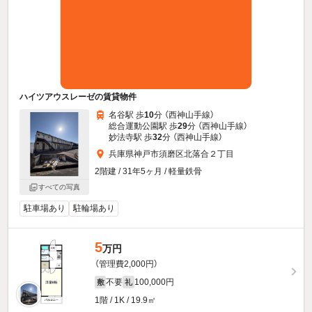
ハイツアウスレーゼの賃貸物件
名谷駅 歩
10
分 （西神山手線）
総合運動公園駅 歩
29
分 （西神山手線）
妙法寺駅 歩
32
分 （西神山手線）
兵庫県神戸市須磨区北落合２丁目
2階建 / 31年5ヶ月 / 軽量鉄骨
すべての写真
駐車場あり
駐輪場あり
5
万円
（管理費2,000円）
不要
100,000円
敷
礼
1階 / 1K / 19.9㎡