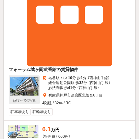
フォーラム城ヶ岡弐番館の賃貸物件
名谷駅 バス
10
分 歩
1
分 （西神山手線）
総合運動公園駅 歩
32
分 （西神山手線）
妙法寺駅 歩
41
分 （西神山手線）
兵庫県神戸市須磨区北落合6丁目
すべての写真
4階建 / 32年 / RC
駐車場あり
駐輪場あり
6.1
万円
（管理費7,000円）