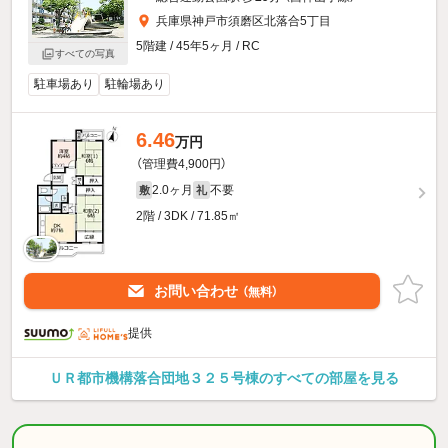
兵庫県神戸市須磨区北落合5丁目
5階建 / 45年5ヶ月 / RC
すべての写真
駐車場あり
駐輪場あり
6.46
万円
（管理費4,900円）
2.0ヶ月
不要
敷
礼
2階 / 3DK / 71.85㎡
お問い合わせ
（無料）
提供
ＵＲ都市機構落合団地３２５号棟のすべての部屋を見る