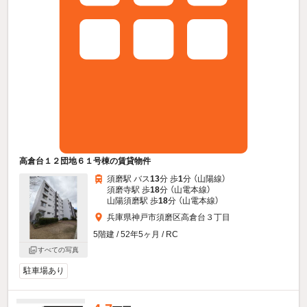
高倉台１２団地６１号棟の賃貸物件
須磨駅 バス
13
分 歩
1
分 （山陽線）
須磨寺駅 歩
18
分 （山電本線）
山陽須磨駅 歩
18
分 （山電本線）
兵庫県神戸市須磨区高倉台３丁目
5階建 / 52年5ヶ月 / RC
すべての写真
駐車場あり