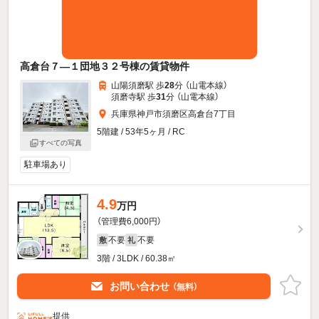
高倉台７—１団地３２号棟の賃貸物件
山陽須磨駅 歩
28
分 （山電本線）
須磨寺駅 歩
31
分 （山電本線）
兵庫県神戸市須磨区高倉台7丁目
5階建 / 53年5ヶ月 / RC
すべての写真
駐車場あり
4.9
万円
（管理費6,000円）
不要
不要
敷
礼
3階 / 3LDK / 60.38㎡
お問い合わせ
（無料）
提供