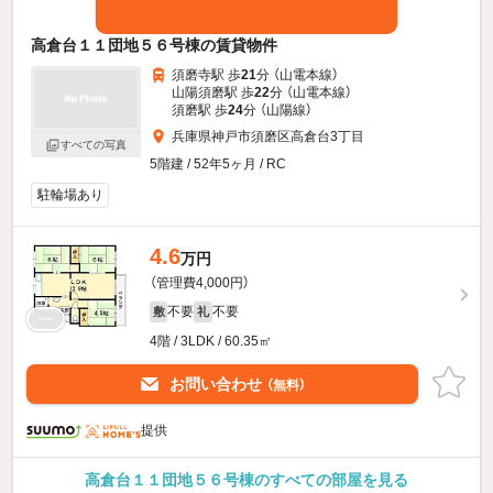
高倉台１１団地５６号棟の賃貸物件
須磨寺駅 歩
21
分 （山電本線）
山陽須磨駅 歩
22
分 （山電本線）
須磨駅 歩
24
分 （山陽線）
兵庫県神戸市須磨区高倉台3丁目
すべての写真
5階建 / 52年5ヶ月 / RC
駐輪場あり
4.6
万円
（管理費4,000円）
不要
不要
敷
礼
4階 / 3LDK / 60.35㎡
お問い合わせ
（無料）
提供
高倉台１１団地５６号棟のすべての部屋を見る