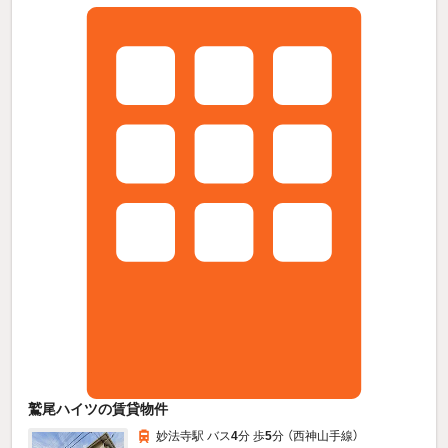
鷲尾ハイツの賃貸物件
妙法寺駅 バス
4
分 歩
5
分 （西神山手線）