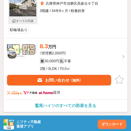
兵庫県神戸市須磨区高倉台６丁目
3階建 / 34年9ヶ月 / 軽量鉄骨
すべての写真
駐輪場あり
8.3
万円
（管理費2,000円）
30,000円
不要
敷
礼
2階 / 3LDK / 70.0㎡
お問い合わせ
（無料）
提供
鷲尾ハイツのすべての部屋を見る
ニフティ不動産
ダウンロード
賃貸アプリ