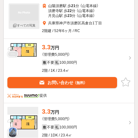
山陽須磨駅 歩
21
分 （山電本線）
須磨寺駅 歩
22
分 （山電本線）
月見山駅 歩
23
分 （山電本線）
兵庫県神戸市須磨区高倉台1丁目
すべての写真
2階建 / 52年6ヶ月 / RC
3.3
万円
（管理費5,000円）
不要
100,000円
敷
礼
2階 / 1K / 23.4㎡
お問い合わせ
（無料）
提供
3.3
万円
（管理費5,000円）
不要
100,000円
敷
礼
2階 / 1DK / 23.4㎡