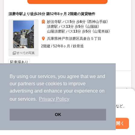
須磨寺駅より徒歩26分 築52年8ヶ月 2階建の賃貸物件
妙法寺駅 バス
5
分 歩
6
分 （西神山手線）
須磨駅 バス
13
分 歩
5
分 （山陽線）
山陽須磨駅 バス
13
分 歩
5
分 （山電本線）
兵庫県神戸市須磨区高倉台５丁目
2階建 / 52年8ヶ月 / 鉄骨造
すべての写真
駐車場あり
By using our services, you agree that we and
5.5
万円
our
partners
use cookies to improve
（管理費不要）
advertising and enhance your experience on
100,000円
100,000円
敷
礼
アプリに切り替えて、サクサクお部屋探し
our services.
Privacy Policy
1階 / 3LDK / 67.82㎡
会員登録なしですぐ使える。マップ検索やお気に入り保存など、
アプリ限定の便利な機能が使えます！
物件詳細を見る
OK
Web版で続行
アプリを開く
市区町村を変更
絞り込み条件を変更
ほか提供