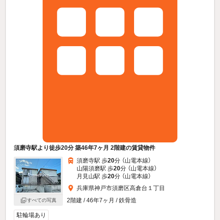
須磨寺駅より徒歩20分 築46年7ヶ月 2階建の賃貸物件
須磨寺駅 歩
20
分 （山電本線）
山陽須磨駅 歩
20
分 （山電本線）
月見山駅 歩
20
分 （山電本線）
兵庫県神戸市須磨区高倉台１丁目
2階建 / 46年7ヶ月 / 鉄骨造
すべての写真
駐輪場あり