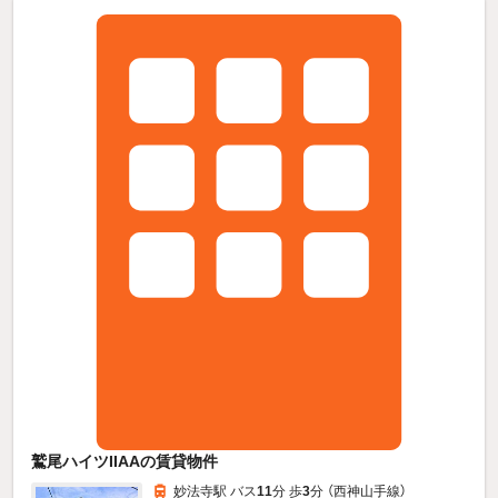
鷲尾ハイツIIAAの賃貸物件
妙法寺駅 バス
11
分 歩
3
分 （西神山手線）