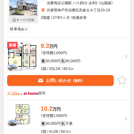
須磨海浜公園駅 バス
21
分 歩
3
分 （山陽線）
兵庫県神戸市須磨区高倉台８丁目20-19
2階建 / 27年5ヶ月 / 軽量鉄骨
すべての写真
駐車場あり
9.3
新着
万円
（管理費2,000円）
30,000円
80,000円
敷
礼
1階 / 3SLDK / 80.0㎡
お問い合わせ
（無料）
提供
10.2
万円
（管理費2,000円）
30,000円
不要
敷
礼
1階 / 4LDK / 80.0㎡