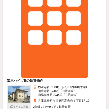
鷲尾ハイツBの賃貸物件
妙法寺駅 バス
8
分 歩
2
分 （西神山手線）
須磨寺駅 歩
34
分 （山電本線）
山陽須磨駅 歩
34
分 （山電本線）
兵庫県神戸市須磨区高倉台６丁目17-10
2階建 / 34年9ヶ月 / 軽量鉄骨
すべての写真