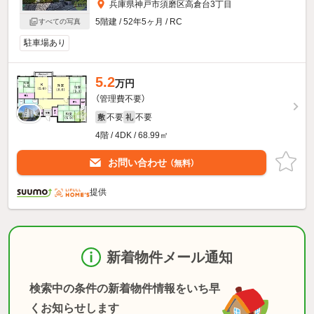
兵庫県神戸市須磨区高倉台3丁目
5階建 / 52年5ヶ月 / RC
すべての写真
駐車場あり
5.2
万円
（管理費不要）
不要
不要
敷
礼
4階 / 4DK / 68.99㎡
お問い合わせ
（無料）
提供
新着物件メール通知
検索中の条件の新着物件情報をいち早
くお知らせします