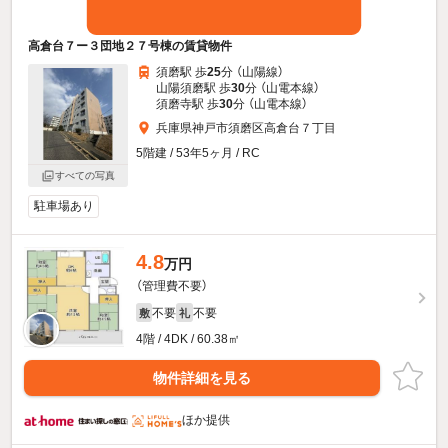
高倉台７ー３団地２７号棟の賃貸物件
須磨駅 歩
25
分 （山陽線）
山陽須磨駅 歩
30
分 （山電本線）
須磨寺駅 歩
30
分 （山電本線）
兵庫県神戸市須磨区高倉台７丁目
5階建 / 53年5ヶ月 / RC
すべての写真
駐車場あり
4.8
万円
（管理費不要）
不要
不要
敷
礼
4階 / 4DK / 60.38㎡
物件詳細を見る
ほか提供