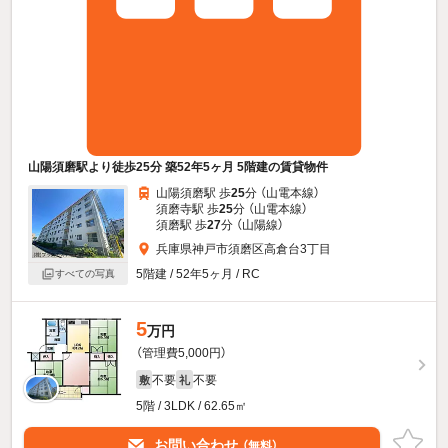
山陽須磨駅より徒歩25分 築52年5ヶ月 5階建の賃貸物件
山陽須磨駅 歩
25
分 （山電本線）
須磨寺駅 歩
25
分 （山電本線）
須磨駅 歩
27
分 （山陽線）
兵庫県神戸市須磨区高倉台3丁目
5階建 / 52年5ヶ月 / RC
すべての写真
5
万円
（管理費5,000円）
不要
不要
敷
礼
5階 / 3LDK / 62.65㎡
お問い合わせ
（無料）