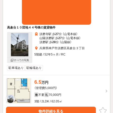
高倉台１０団地４４号棟の賃貸物件
須磨寺駅 歩
27
分 （山電本線）
山陽須磨駅 歩
27
分 （山電本線）
須磨駅 歩
28
分 （山陽線）
兵庫県神戸市須磨区高倉台３丁目
5階建 / 52年5ヶ月 / RC
すべての写真
駐車場あり
駐輪場あり
6.5
万円
（管理費5,000円）
不要
70,000円
敷
礼
3階 / 2LDK / 62.05㎡
物件詳細を見る