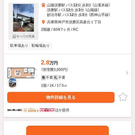
山陽須磨駅 バス
12
分 歩
3
分 （山電本線）
須磨駅 バス
12
分 歩
3
分 （山陽線）
妙法寺駅 バス
12
分 歩
3
分 （西神山手線）
兵庫県神戸市須磨区高倉台１丁目
2階建 / 40年7ヶ月 / RC
すべての写真
駐車場あり
駐輪場あり
2.8
万円
（管理費3,000円）
不要
不要
敷
礼
1階 / 1K / 17.5㎡
物件詳細を見る
ほか提供