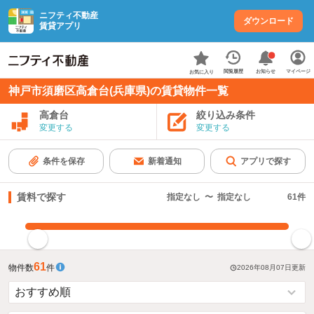
ニフティ不動産
ダウンロード
賃貸アプリ
お知らせ
閲覧履歴
マイページ
お気に入り
神戸市須磨区高倉台(兵庫県)の賃貸物件一覧
高倉台
絞り込み条件
変更する
変更する
条件を保存
新着通知
アプリで探す
賃料で探す
指定なし
〜
指定なし
61
件
指定した賃料で絞り込む
61
物件数
件
2026年08月07日
更新