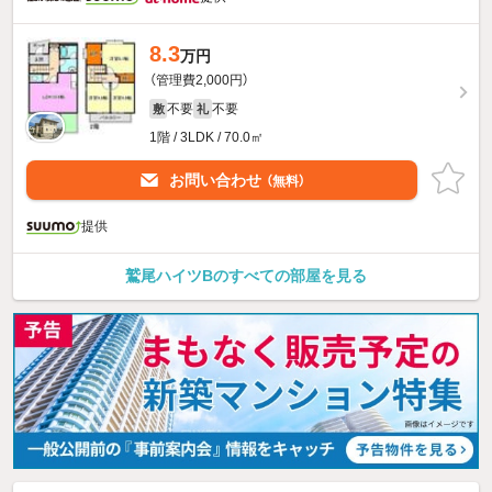
8.3
万円
（管理費2,000円）
不要
不要
敷
礼
1階 / 3LDK / 70.0㎡
お問い合わせ
（無料）
提供
鷲尾ハイツBのすべての部屋を見る