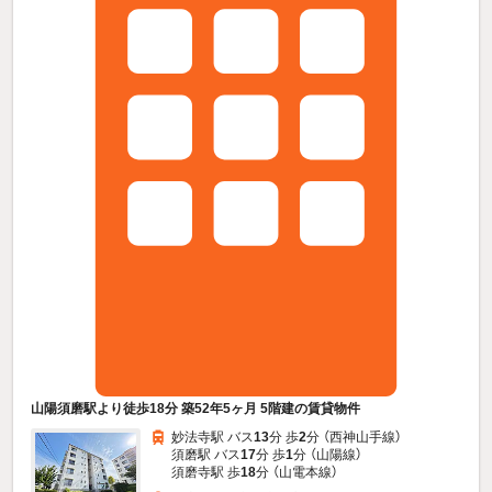
山陽須磨駅より徒歩18分 築52年5ヶ月 5階建の賃貸物件
妙法寺駅 バス
13
分 歩
2
分 （西神山手線）
須磨駅 バス
17
分 歩
1
分 （山陽線）
須磨寺駅 歩
18
分 （山電本線）