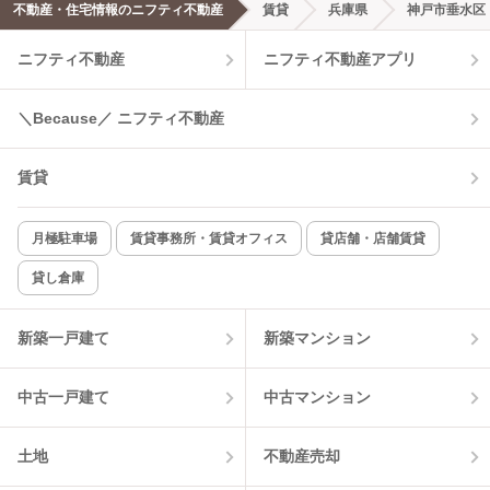
不動産・住宅情報のニフティ不動産
賃貸
兵庫県
神戸市垂水区
エアコンあり
都市ガス
ニフティ不動産
ニフティ不動産アプリ
温水洗浄便座
オートロック
＼Because／ ニフティ不動産
コンロ2口以上
追焚き機能
賃貸
TV付インターホン
角部屋
新着のみ
インターネット無料
月極駐車場
賃貸事務所・賃貸オフィス
貸店舗・店舗賃貸
貸し倉庫
該当件数:
物件一覧に反映
11
件
新築一戸建て
新築マンション
中古一戸建て
中古マンション
土地
不動産売却