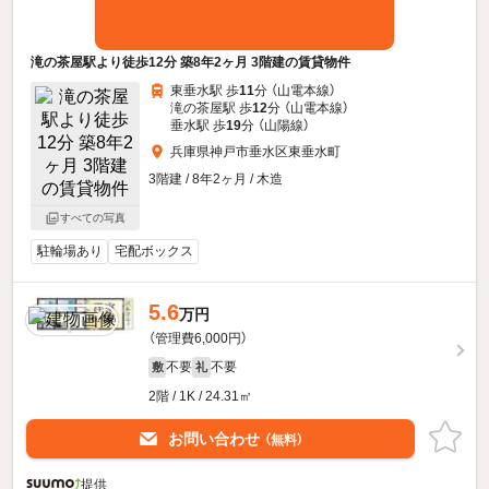
滝の茶屋駅より徒歩12分 築8年2ヶ月 3階建の賃貸物件
東垂水駅 歩
11
分 （山電本線）
滝の茶屋駅 歩
12
分 （山電本線）
垂水駅 歩
19
分 （山陽線）
兵庫県神戸市垂水区東垂水町
3階建 / 8年2ヶ月 / 木造
すべての写真
駐輪場あり
宅配ボックス
5.6
万円
（管理費6,000円）
不要
不要
敷
礼
2階 / 1K / 24.31㎡
お問い合わせ
（無料）
提供