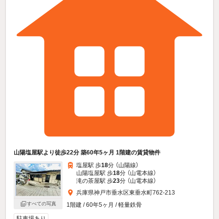
山陽塩屋駅より徒歩22分 築60年5ヶ月 1階建の賃貸物件
塩屋駅 歩
18
分 （山陽線）
山陽塩屋駅 歩
18
分 （山電本線）
滝の茶屋駅 歩
23
分 （山電本線）
兵庫県神戸市垂水区東垂水町762-213
すべての写真
1階建 / 60年5ヶ月 / 軽量鉄骨
駐車場あり