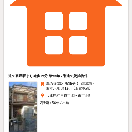
滝の茶屋駅より徒歩15分 築56年 2階建の賃貸物件
滝の茶屋駅 歩
15
分 （山電本線）
東垂水駅 歩
19
分 （山電本線）
兵庫県神戸市垂水区東垂水町
2階建 / 56年 / 木造