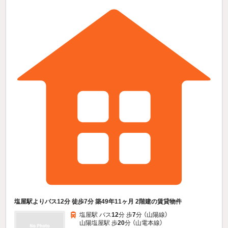
塩屋駅よりバス12分 徒歩7分 築49年11ヶ月 2階建の賃貸物件
塩屋駅 バス
12
分 歩
7
分 （山陽線）
山陽塩屋駅 歩
20
分 （山電本線）