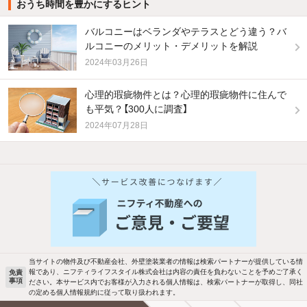
おうち時間を豊かにするヒント
バルコニーはベランダやテラスとどう違う？バ
ルコニーのメリット・デメリットを解説
2024年03月26日
心理的瑕疵物件とは？心理的瑕疵物件に住んで
も平気？【300人に調査】
2024年07月28日
他の人はこんな条件で絞り込んでいます！
人気のこだわり条件
バス・トイレ別
2階以上
駐車場あり
ペット相談
当サイトの物件及び不動産会社、外壁塗装業者の情報は検索パートナーが提供している情
報であり、ニフティライフスタイル株式会社は内容の責任を負わないことを予めご了承く
免責
事項
ださい。本サービス内でお客様が入力される個人情報は、検索パートナーが取得し、同社
洗濯機置場あり
独立洗面台
の定める個人情報規約に従って取り扱われます。