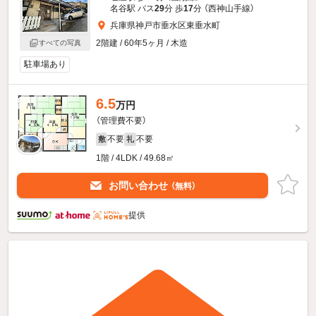
名谷駅 バス
29
分 歩
17
分 （西神山手線）
兵庫県神戸市垂水区東垂水町
2階建 / 60年5ヶ月 / 木造
すべての写真
駐車場あり
6.5
万円
（管理費不要）
不要
不要
敷
礼
1階 / 4LDK / 49.68㎡
お問い合わせ
（無料）
提供