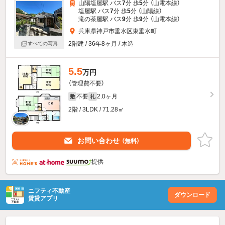
山陽塩屋駅 バス
7
分 歩
5
分 （山電本線）
塩屋駅 バス
7
分 歩
5
分 （山陽線）
滝の茶屋駅 バス
9
分 歩
9
分 （山電本線）
兵庫県神戸市垂水区東垂水町
2階建 / 36年8ヶ月 / 木造
すべての写真
5.5
万円
（管理費不要）
不要
2.0ヶ月
敷
礼
2階 / 3LDK / 71.28㎡
お問い合わせ
（無料）
提供
ニフティ不動産
ダウンロード
賃貸アプリ