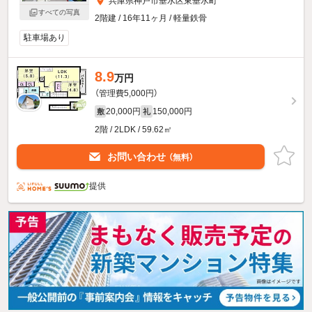
兵庫県神戸市垂水区東垂水町
すべての写真
2階建 / 16年11ヶ月 / 軽量鉄骨
駐車場あり
8.9
万円
（管理費5,000円）
20,000円
150,000円
敷
礼
2階 / 2LDK / 59.62㎡
お問い合わせ
（無料）
提供