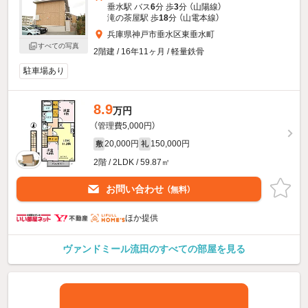
垂水駅 バス
6
分 歩
3
分 （山陽線）
滝の茶屋駅 歩
18
分 （山電本線）
兵庫県神戸市垂水区東垂水町
すべての写真
2階建 / 16年11ヶ月 / 軽量鉄骨
駐車場あり
8.9
万円
（管理費5,000円）
20,000円
150,000円
敷
礼
2階 / 2LDK / 59.87㎡
お問い合わせ
（無料）
ほか提供
ヴァンドミール流田のすべての部屋を見る