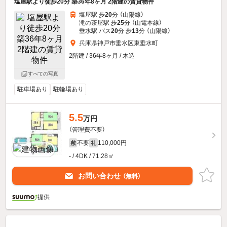
塩屋駅より徒歩20分 築36年8ヶ月 2階建の賃貸物件
塩屋駅 歩
20
分 （山陽線）
滝の茶屋駅 歩
25
分 （山電本線）
垂水駅 バス
20
分 歩
13
分 （山陽線）
兵庫県神戸市垂水区東垂水町
2階建 / 36年8ヶ月 / 木造
すべての写真
駐車場あり
駐輪場あり
5.5
万円
（管理費不要）
不要
110,000円
敷
礼
- / 4DK / 71.28㎡
お問い合わせ
（無料）
提供