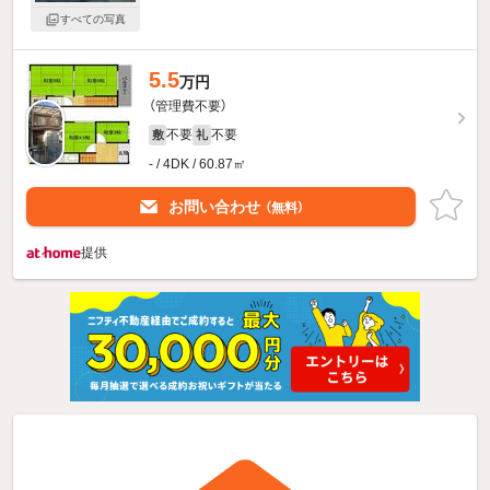
すべての写真
5.5
万円
（管理費不要）
不要
不要
敷
礼
- / 4DK / 60.87㎡
お問い合わせ
（無料）
提供