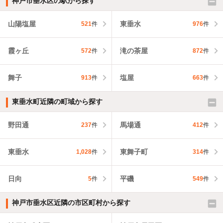
神戸市垂水区の駅から探す
山陽塩屋
東垂水
521
件
976
件
霞ヶ丘
滝の茶屋
572
件
872
件
舞子
塩屋
913
件
663
件
東垂水町近隣の町域から探す
野田通
馬場通
237
件
412
件
東垂水
東舞子町
1,028
件
314
件
日向
平磯
5
件
549
件
神戸市垂水区近隣の市区町村から探す