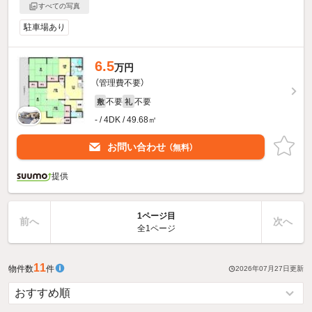
すべての写真
駐車場あり
6.5
万円
（管理費不要）
不要
不要
敷
礼
- / 4DK / 49.68㎡
お問い合わせ
（無料）
提供
1ページ目
前へ
次へ
全1ページ
11
物件数
件
2026年07月27日
更新