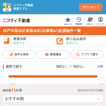
ニフティ不動産
ダウンロード
賃貸アプリ
お知らせ
閲覧履歴
マイページ
お気に入り
神戸市垂水区東垂水町(兵庫県)の賃貸物件一覧
東垂水町
絞り込み条件
変更する
変更する
条件を保存
新着通知
アプリで探す
賃料で探す
指定なし
〜
指定なし
11
件
指定した賃料で絞り込む
11
物件数
件
2026年07月27日
更新