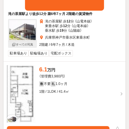
滝の茶屋駅より徒歩12分 築6年7ヶ月 2階建の賃貸物件
滝の茶屋駅 歩
12
分 （山電本線）
東垂水駅 歩
12
分 （山電本線）
垂水駅 歩
19
分 （山陽線）
兵庫県神戸市垂水区東垂水町
2階建 / 6年7ヶ月 / 木造
すべての写真
駐車場あり
駐輪場あり
宅配ボックス
6.1
万円
（管理費3,980円）
不要
1.0ヶ月
敷
礼
1階 / 1LDK / 41.4㎡