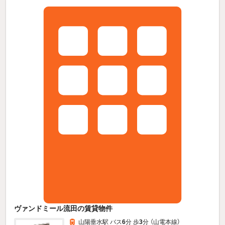
ヴァンドミール流田の賃貸物件
山陽垂水駅 バス
6
分 歩
3
分 （山電本線）