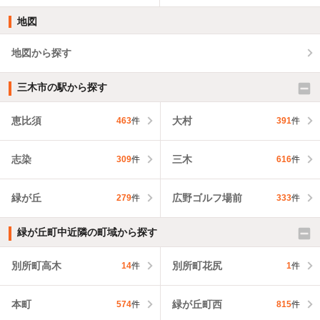
地図
地図から探す
三木市の駅から探す
恵比須
大村
463
件
391
件
志染
三木
309
件
616
件
緑が丘
広野ゴルフ場前
279
件
333
件
緑が丘町中近隣の町域から探す
別所町高木
別所町花尻
14
件
1
件
本町
緑が丘町西
574
件
815
件