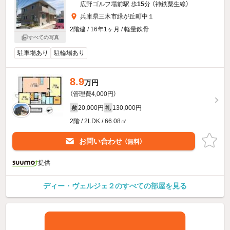
広野ゴルフ場前駅 歩
15
分 （神鉄粟生線）
兵庫県三木市緑が丘町中１
2階建 / 16年1ヶ月 / 軽量鉄骨
すべての写真
駐車場あり
駐輪場あり
8.9
万円
（管理費4,000円）
20,000円
130,000円
敷
礼
2階 / 2LDK / 66.08㎡
お問い合わせ
（無料）
提供
ディー・ヴェルジェ２のすべての部屋を見る