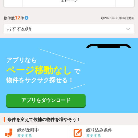
全1ページ
12
物件数
件
2026年08月06日
更新
アプリなら
ページ移動なし
で
物件をサクサク探せる！
アプリをダウンロード
条件を変えて候補の物件を増やそう！
緑が丘町中
絞り込み条件
変更する
変更する