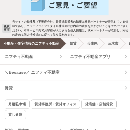
バス・トイレ別
2階以上
駐車場あり
ペット相談
当サイトの物件及び不動産会社、外壁塗装業者の情報は検索パートナーが提供している情
報であり、ニフティライフスタイル株式会社は内容の責任を負わないことを予めご了承く
免責
事項
ださい。本サービス内でお客様が入力される個人情報は、検索パートナーが取得し、同社
洗濯機置場あり
独立洗面台
の定める個人情報規約に従って取り扱われます。
不動産・住宅情報のニフティ不動産
賃貸
兵庫県
三木市
エアコンあり
都市ガス
ニフティ不動産
ニフティ不動産アプリ
温水洗浄便座
オートロック
＼Because／ ニフティ不動産
コンロ2口以上
追焚き機能
賃貸
TV付インターホン
角部屋
新着のみ
インターネット無料
月極駐車場
賃貸事務所・賃貸オフィス
貸店舗・店舗賃貸
貸し倉庫
該当件数:
物件一覧に反映
12
件