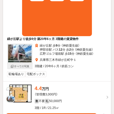
緑が丘駅より徒歩9分 築20年6ヶ月 3階建の賃貸物件
緑が丘駅 歩
9
分 （神鉄粟生線）
押部谷駅 バス
12
分 歩
2
分 （神鉄粟生線）
広野ゴルフ場前駅 歩
15
分 （神鉄粟生線）
兵庫県三木市緑が丘町中１
3階建 / 20年6ヶ月 / 鉄筋コン
すべての写真
駐輪場あり
宅配ボックス
4.4
万円
（管理費3,000円）
不要
50,000円
敷
礼
3階 / 1R / 21.25㎡