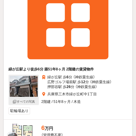
緑が丘駅より徒歩6分 築51年8ヶ月 2階建の賃貸物件
緑が丘駅 歩
6
分 （神鉄粟生線）
広野ゴルフ場前駅 歩
12
分 （神鉄粟生線）
押部谷駅 歩
26
分 （神鉄粟生線）
兵庫県三木市緑が丘町中1丁目
2階建 / 51年8ヶ月 / 木造
すべての写真
駐輪場あり
6
万円
（管理費不要）