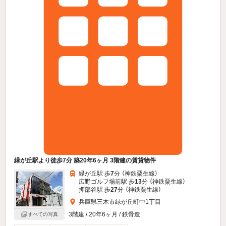
緑が丘駅より徒歩7分 築20年6ヶ月 3階建の賃貸物件
緑が丘駅 歩
7
分 （神鉄粟生線）
広野ゴルフ場前駅 歩
13
分 （神鉄粟生線）
押部谷駅 歩
27
分 （神鉄粟生線）
兵庫県三木市緑が丘町中1丁目
3階建 / 20年6ヶ月 / 鉄骨造
すべての写真