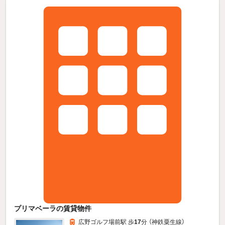
プリマベーラの賃貸物件
広野ゴルフ場前駅 歩
17
分 （神鉄粟生線）