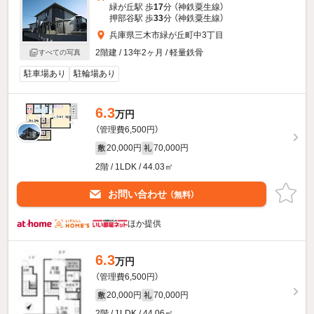
緑が丘駅 歩
17
分 （神鉄粟生線）
押部谷駅 歩
33
分 （神鉄粟生線）
兵庫県三木市緑が丘町中3丁目
2階建 / 13年2ヶ月 / 軽量鉄骨
すべての写真
駐車場あり
駐輪場あり
6.3
万円
（管理費6,500円）
20,000円
70,000円
敷
礼
2階 / 1LDK / 44.03㎡
お問い合わせ
（無料）
ほか提供
6.3
万円
（管理費6,500円）
20,000円
70,000円
敷
礼
2階 / 1LDK / 44.06㎡