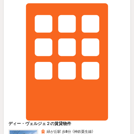
ディー・ヴェルジェ２の賃貸物件
緑が丘駅 歩
8
分 （神鉄粟生線）