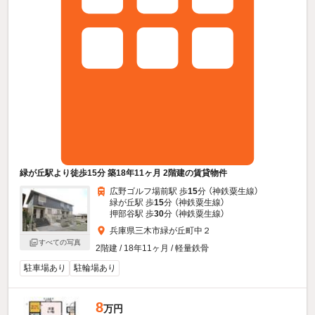
緑が丘駅より徒歩15分 築18年11ヶ月 2階建の賃貸物件
広野ゴルフ場前駅 歩
15
分 （神鉄粟生線）
緑が丘駅 歩
15
分 （神鉄粟生線）
押部谷駅 歩
30
分 （神鉄粟生線）
兵庫県三木市緑が丘町中２
すべての写真
2階建 / 18年11ヶ月 / 軽量鉄骨
駐車場あり
駐輪場あり
8
万円