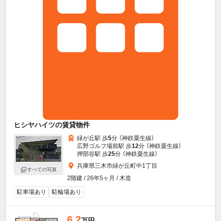
ヒシヤハイツの賃貸物件
緑が丘駅 歩
5
分 （神鉄粟生線）
広野ゴルフ場前駅 歩
12
分 （神鉄粟生線）
押部谷駅 歩
25
分 （神鉄粟生線）
兵庫県三木市緑が丘町中1丁目
すべての写真
2階建 / 26年5ヶ月 / 木造
駐車場あり
駐輪場あり
6.2
万円