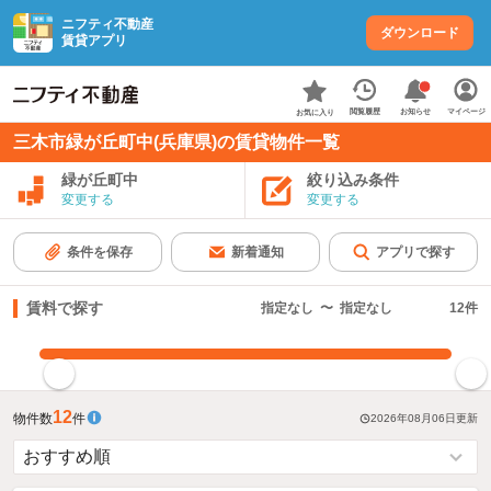
ニフティ不動産
ダウンロード
賃貸アプリ
お知らせ
閲覧履歴
マイページ
お気に入り
三木市緑が丘町中(兵庫県)の賃貸物件一覧
緑が丘町中
絞り込み条件
変更する
変更する
条件を保存
新着通知
アプリで探す
賃料で探す
指定なし
〜
指定なし
12
件
指定した賃料で絞り込む
12
物件数
件
2026年08月06日
更新