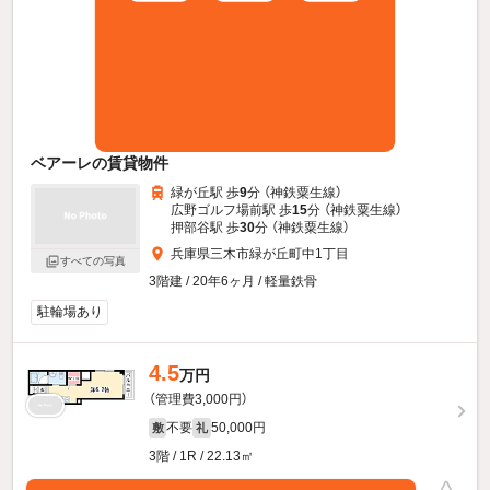
ベアーレの賃貸物件
緑が丘駅 歩
9
分 （神鉄粟生線）
広野ゴルフ場前駅 歩
15
分 （神鉄粟生線）
押部谷駅 歩
30
分 （神鉄粟生線）
兵庫県三木市緑が丘町中1丁目
すべての写真
3階建 / 20年6ヶ月 / 軽量鉄骨
駐輪場あり
4.5
万円
（管理費3,000円）
不要
50,000円
敷
礼
3階 / 1R / 22.13㎡