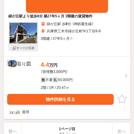
緑が丘駅より徒歩8分 築27年5ヶ月 3階建の賃貸物件
緑が丘駅 歩
8
分 （神鉄粟生線）
兵庫県三木市緑が丘町中1丁目8-8
3階建 / 27年5ヶ月 / -
すべての写真
4.4
万円
（管理費3,000円）
不要
50,000円
敷
礼
2階 / 1R / 20.47㎡
物件詳細を見る
提供
1ページ目
前へ
次へ