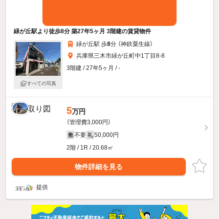
緑が丘駅より徒歩8分 築27年5ヶ月 3階建の賃貸物件
緑が丘駅 歩
8
分 （神鉄粟生線）
兵庫県三木市緑が丘町中1丁目8-8
3階建 / 27年5ヶ月 / -
すべての写真
5
万円
（管理費3,000円）
不要
50,000円
敷
礼
2階 / 1R / 20.68㎡
物件詳細を見る
提供