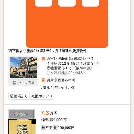
西宮駅より徒歩8分 築5年9ヶ月 7階建の賃貸物件
西宮駅 歩
5
分 （阪神本線
など
）
今津駅 歩
12
分 （阪急今津線
など
）
香櫨園駅 歩
18
分 （阪神本線）
ほか2駅（徒歩20分圏内）
兵庫県西宮市本町
すべての写真
7階建 / 5年9ヶ月 / RC
駐輪場あり
宅配ボックス
7.3
万円
（管理費9,000円）
不要
100,000円
敷
礼