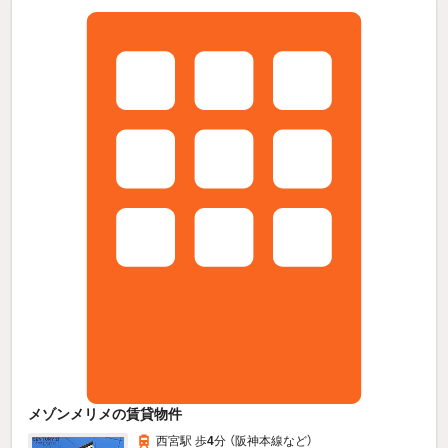
メゾンメリメの賃貸物件
西宮駅 歩
4
分 （阪神本線
など
）