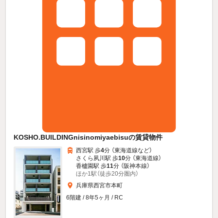
KOSHO.BUILDINGnisinomiyaebisuの賃貸物件
西宮駅 歩
4
分 （東海道線
など
）
さくら夙川駅 歩
10
分 （東海道線）
香櫨園駅 歩
11
分 （阪神本線）
ほか1駅（徒歩20分圏内）
兵庫県西宮市本町
6階建 / 8年5ヶ月 / RC