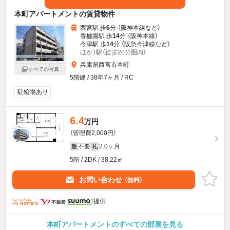
本町アパートメントの賃貸物件
西宮駅 歩
6
分 （阪神本線
など
）
香櫨園駅 歩
14
分 （阪神本線）
今津駅 歩
14
分 （阪急今津線
など
）
ほか1駅（徒歩20分圏内）
兵庫県西宮市本町
すべての写真
5階建 / 38年7ヶ月 / RC
駐輪場あり
6.4
万円
（管理費2,000円）
不要
2.0ヶ月
敷
礼
5階 / 2DK / 38.22㎡
お問い合わせ
（無料）
提供
本町アパートメントのすべての部屋を見る