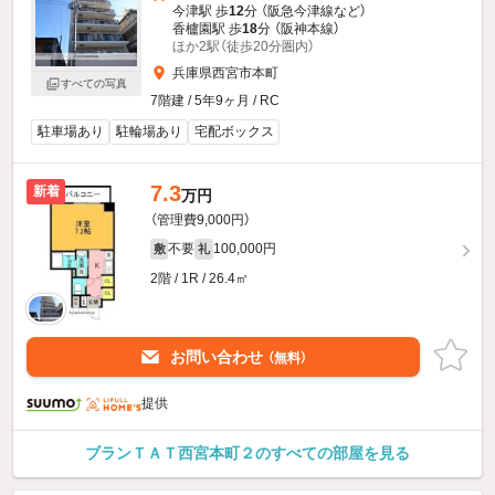
今津駅 歩
12
分 （阪急今津線
など
）
香櫨園駅 歩
18
分 （阪神本線）
ほか2駅（徒歩20分圏内）
兵庫県西宮市本町
すべての写真
7階建 / 5年9ヶ月 / RC
駐車場あり
駐輪場あり
宅配ボックス
7.3
新着
万円
（管理費9,000円）
不要
100,000円
敷
礼
2階 / 1R / 26.4㎡
お問い合わせ
（無料）
提供
ブランＴＡＴ西宮本町２のすべての部屋を見る