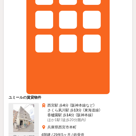
ユミールの賃貸物件
西宮駅 歩
4
分 （阪神本線
など
）
さくら夙川駅 歩
13
分 （東海道線）
香櫨園駅 歩
14
分 （阪神本線）
ほか1駅（徒歩20分圏内）
兵庫県西宮市本町
4階建 / 29年5ヶ月 / 鉄骨造