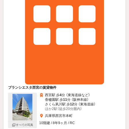
ブランシエスタ西宮の賃貸物件
西宮駅 歩
4
分 （東海道線
など
）
香櫨園駅 歩
11
分 （阪神本線）
さくら夙川駅 歩
12
分 （東海道線）
ほか2駅（徒歩20分圏内）
兵庫県西宮市本町
10階建 / 8年9ヶ月 / RC
すべての写真