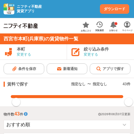
ニフティ不動産
ダウンロード
賃貸アプリ
お知らせ
閲覧履歴
マイページ
お気に入り
西宮市本町(兵庫県)の賃貸物件一覧
本町
絞り込み条件
変更する
変更する
条件を保存
新着通知
アプリで探す
賃料で探す
指定なし
〜
指定なし
43
件
指定した賃料で絞り込む
43
物件数
件
2026年08月07日
更新