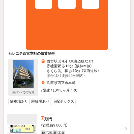
セレニテ西宮本町の賃貸物件
西宮駅 歩
4
分 （東海道線
など
）
香櫨園駅 歩
10
分 （阪神本線）
さくら夙川駅 歩
13
分 （東海道線）
ほか1駅（徒歩20分圏内）
兵庫県西宮市本町
7階建 / 10年6ヶ月 / RC
すべての写真
駐車場あり
駐輪場あり
宅配ボックス
7
万円
（管理費9,000円）
不要
不要
敷
礼