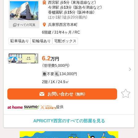
西宮駅 歩
5
分 （東海道線
など
）
今津駅 歩
13
分 （阪急今津線
など
）
香櫨園駅 歩
15
分 （阪神本線）
ほか1駅（徒歩20分圏内）
兵庫県西宮市本町
すべての写真
6階建 / 31年4ヶ月 / RC
駐車場あり
駐輪場あり
宅配ボックス
6.2
万円
（管理費5,000円）
不要
134,000円
敷
礼
2階 / 1K / 24.9㎡
お問い合わせ
（無料）
提供
APRICITY西宮のすべての部屋を見る