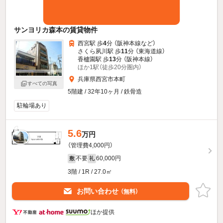
サンヨリカ森本の賃貸物件
西宮駅 歩
4
分 （阪神本線
など
）
さくら夙川駅 歩
11
分 （東海道線）
香櫨園駅 歩
13
分 （阪神本線）
ほか1駅（徒歩20分圏内）
兵庫県西宮市本町
すべての写真
5階建 / 32年10ヶ月 / 鉄骨造
駐輪場あり
5.6
万円
（管理費4,000円）
不要
60,000円
敷
礼
3階 / 1R / 27.0㎡
お問い合わせ
（無料）
ほか提供