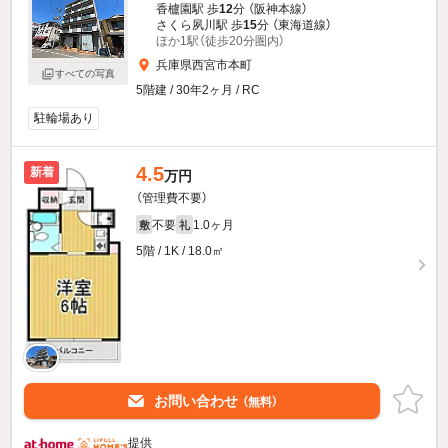
香櫨園駅 歩
12
分 （阪神本線）
さくら夙川駅 歩
15
分 （東海道線）
ほか1駅（徒歩20分圏内）
兵庫県西宮市本町
すべての写真
5階建 / 30年2ヶ月 / RC
駐輪場あり
4.5
新着
万円
（管理費不要）
不要
1.0ヶ月
敷
礼
5階 / 1K / 18.0㎡
お問い合わせ
（無料）
提供