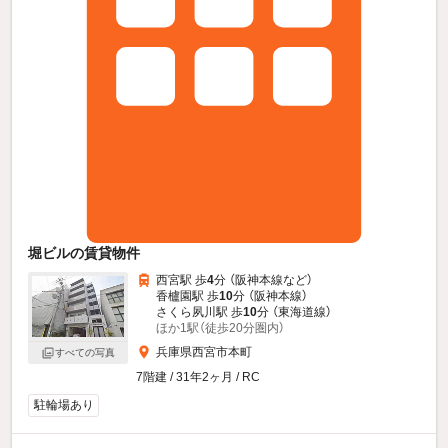
堀ビルの賃貸物件
西宮駅 歩
4
分 （阪神本線
など
）
香櫨園駅 歩
10
分 （阪神本線）
さくら夙川駅 歩
10
分 （東海道線）
ほか1駅（徒歩20分圏内）
兵庫県西宮市本町
すべての写真
7階建 / 31年2ヶ月 / RC
駐輪場あり