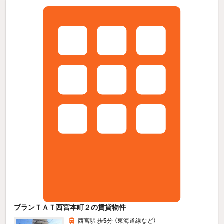
ブランＴＡＴ西宮本町２の賃貸物件
西宮駅 歩
5
分 （東海道線
など
）