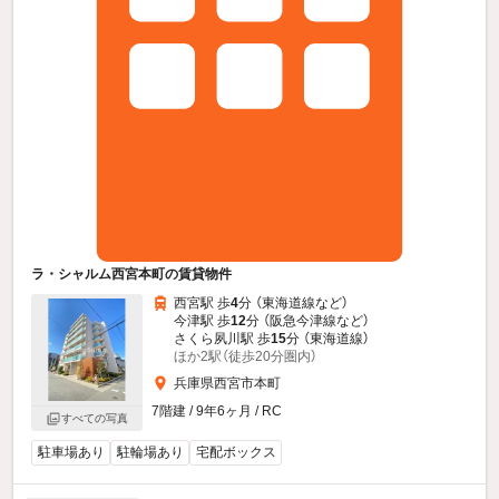
ラ・シャルム西宮本町の賃貸物件
西宮駅 歩
4
分 （東海道線
など
）
今津駅 歩
12
分 （阪急今津線
など
）
さくら夙川駅 歩
15
分 （東海道線）
ほか2駅（徒歩20分圏内）
兵庫県西宮市本町
7階建 / 9年6ヶ月 / RC
すべての写真
駐車場あり
駐輪場あり
宅配ボックス