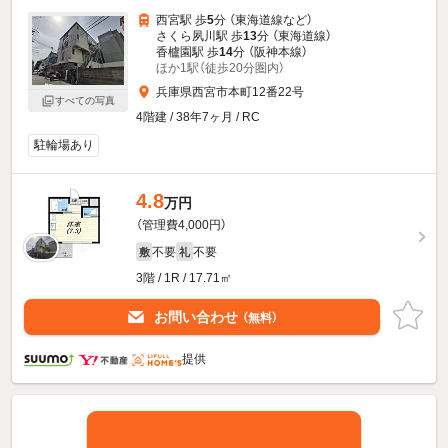
西宮駅 歩
5
分 （東海道線
など
）
さくら夙川駅 歩
13
分 （東海道線）
香櫨園駅 歩
14
分 （阪神本線）
ほか1駅（徒歩20分圏内）
兵庫県西宮市本町12番22号
すべての写真
4階建 / 38年7ヶ月 / RC
駐輪場あり
4.8
万円
（管理費4,000円）
不要
不要
敷
礼
3階 / 1R / 17.71㎡
お問い合わせ
（無料）
提供