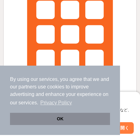
By using our services, you agree that we and
our
partners
use cookies to improve
advertising and enhance your experience on
アプリに切り替えて、サクサクお部屋探し
our services.
Privacy Policy
会員登録なしですぐ使える。マップ検索やお気に入り保存など、
西宮駅より徒歩5分 築5年6ヶ月 4階建の賃貸物件
アプリ限定の便利な機能が使えます！
OK
西宮駅 歩
5
分 （東海道線
など
）
Web版で続行
今津駅 歩
15
分 （阪神本線
など
）
アプリを開く
市区町村を変更
絞り込み条件を変更
香櫨園駅 歩
16
分 （阪神本線）
ほか1駅（徒歩20分圏内）